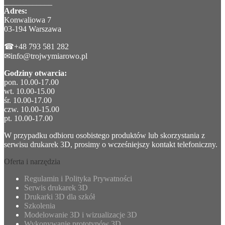
____________
Adres:
Konwaliowa 7
03-194 Warszawa
☎+48 793 581 282
✉info@trojwymiarowo.pl
Godziny otwarcia:
pon. 10.00-17.00
wt. 10.00-15.00
śr. 10.00-17.00
czw. 10.00-15.00
pt. 10.00-17.00
W przypadku odbioru osobistego produktów lub skorzystania z
serwisu drukarek 3D, prosimy o wcześniejszy kontakt telefoniczny.
Oferta i narzędzia
Regulamin i Polityka Prywatności
Serwis drukarek 3D
Drukarki 3D dla szkół
Szkolenia
Modelowanie 3D i wizualizacje 3D
Wykonywanie prototypów 3D