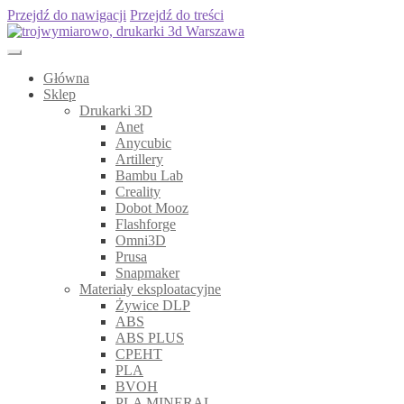
Przejdź do nawigacji
Przejdź do treści
Główna
Sklep
Drukarki 3D
Anet
Anycubic
Artillery
Bambu Lab
Creality
Dobot Mooz
Flashforge
Omni3D
Prusa
Snapmaker
Materiały eksploatacyjne
Żywice DLP
ABS
ABS PLUS
CPEHT
PLA
BVOH
PLA MINERAL