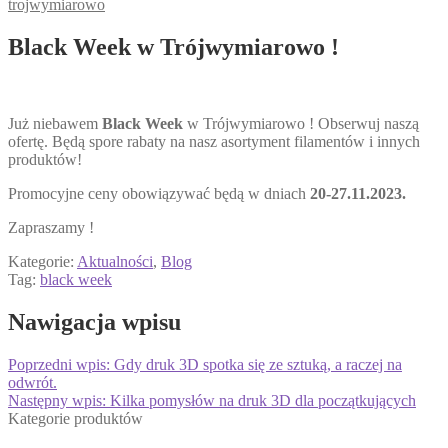
trojwymiarowo
Black Week w Trójwymiarowo !
Już niebawem
Black Week
w Trójwymiarowo ! Obserwuj naszą
ofertę. Będą spore rabaty na nasz asortyment filamentów i innych
produktów!
Promocyjne ceny obowiązywać będą w dniach
20-27.11.2023.
Zapraszamy !
Kategorie:
Aktualności
,
Blog
Tag:
black week
Nawigacja wpisu
Poprzedni wpis:
Gdy druk 3D spotka się ze sztuką, a raczej na
odwrót.
Następny wpis:
Kilka pomysłów na druk 3D dla początkujących
Kategorie produktów