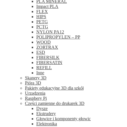
PLA MINERAL
Impact PLA
FLEX
HIPS
PETG
PCTG
NYLON PA12
POLIPROPYLEN – PP
WOOD
ZORTRAX
ESD
FIBERSILK
FIBERSATIN
REFILL
Inne
Skanery 3D
Pióra 3D
Pakiety edukacyjne 3D dla szkół
Urządzenia
Raspbery Pi
Części zamienne do drukarek 3D
Dysze
Ekstrudery
Głowice i komponenty głowic
Elektronika