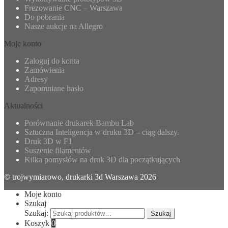
Frezowanie CNC – Warszawa
Do pobrania
Nasze aukcje na Allegro
Moje konto
Zaloguj do konta
Zamówienia
Adresy
Zapomniane hasło
Aktualności
Porównanie drukarek Bambu Lab
Sztuczna Inteligencja w druku 3D – ciąg dalszy.
Druk 3D w F1
Suszenie filamentów
Kilka pomysłów na druk 3D dla początkujących
© trojwymiarowo, drukarki 3d Warszawa 2026
Moje konto
Szukaj
Szukaj:
Szukaj
Koszyk
0