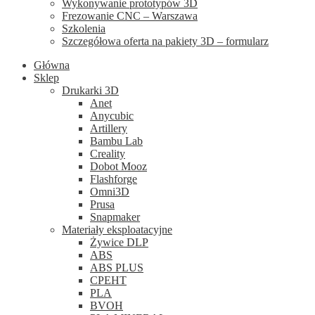
Wykonywanie prototypów 3D
Frezowanie CNC – Warszawa
Szkolenia
Szczegółowa oferta na pakiety 3D – formularz
Główna
Sklep
Drukarki 3D
Anet
Anycubic
Artillery
Bambu Lab
Creality
Dobot Mooz
Flashforge
Omni3D
Prusa
Snapmaker
Materiały eksploatacyjne
Żywice DLP
ABS
ABS PLUS
CPEHT
PLA
BVOH