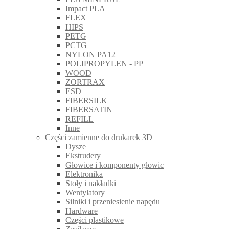
Impact PLA
FLEX
HIPS
PETG
PCTG
NYLON PA12
POLIPROPYLEN - PP
WOOD
ZORTRAX
ESD
FIBERSILK
FIBERSATIN
REFILL
Inne
Części zamienne do drukarek 3D
Dysze
Ekstrudery
Głowice i komponenty głowic
Elektronika
Stoły i nakładki
Wentylatory
Silniki i przeniesienie napędu
Hardware
Części plastikowe