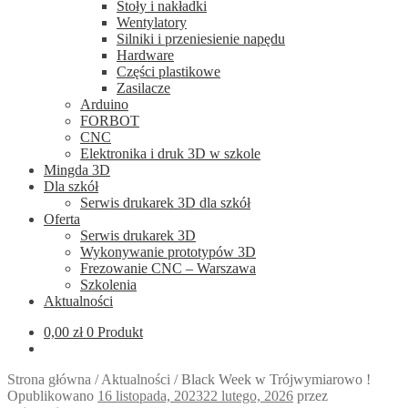
Stoły i nakładki
Wentylatory
Silniki i przeniesienie napędu
Hardware
Części plastikowe
Zasilacze
Arduino
FORBOT
CNC
Elektronika i druk 3D w szkole
Mingda 3D
Dla szkół
Serwis drukarek 3D dla szkół
Oferta
Serwis drukarek 3D
Wykonywanie prototypów 3D
Frezowanie CNC – Warszawa
Szkolenia
Aktualności
0,00
zł
0 Produkt
Strona główna
/
Aktualności
/
Black Week w Trójwymiarowo !
Opublikowano
16 listopada, 2023
22 lutego, 2026
przez