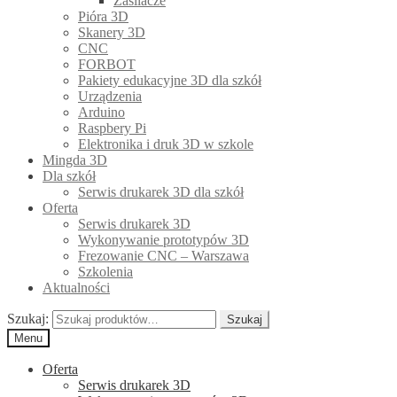
Zasilacze
Pióra 3D
Skanery 3D
CNC
FORBOT
Pakiety edukacyjne 3D dla szkół
Urządzenia
Arduino
Raspbery Pi
Elektronika i druk 3D w szkole
Mingda 3D
Dla szkół
Serwis drukarek 3D dla szkół
Oferta
Serwis drukarek 3D
Wykonywanie prototypów 3D
Frezowanie CNC – Warszawa
Szkolenia
Aktualności
Szukaj:
Szukaj
Menu
Oferta
Serwis drukarek 3D