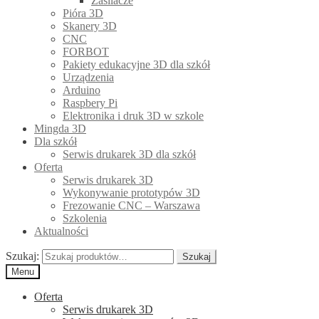
Zasilacze
Pióra 3D
Skanery 3D
CNC
FORBOT
Pakiety edukacyjne 3D dla szkół
Urządzenia
Arduino
Raspbery Pi
Elektronika i druk 3D w szkole
Mingda 3D
Dla szkół
Serwis drukarek 3D dla szkół
Oferta
Serwis drukarek 3D
Wykonywanie prototypów 3D
Frezowanie CNC – Warszawa
Szkolenia
Aktualności
Szukaj:
Szukaj
Menu
Oferta
Serwis drukarek 3D