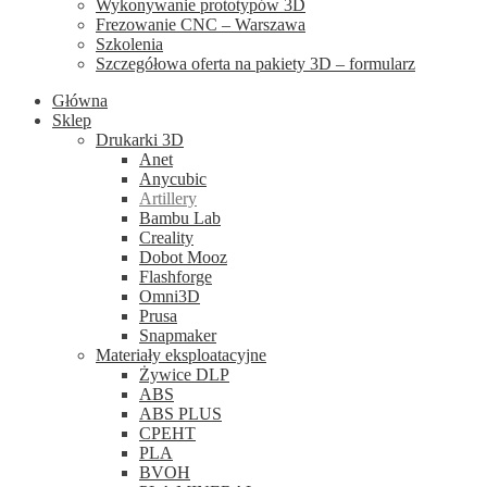
Wykonywanie prototypów 3D
Frezowanie CNC – Warszawa
Szkolenia
Szczegółowa oferta na pakiety 3D – formularz
Główna
Sklep
Drukarki 3D
Anet
Anycubic
Artillery
Bambu Lab
Creality
Dobot Mooz
Flashforge
Omni3D
Prusa
Snapmaker
Materiały eksploatacyjne
Żywice DLP
ABS
ABS PLUS
CPEHT
PLA
BVOH