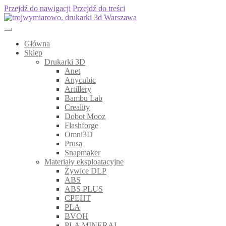
Przejdź do nawigacji
Przejdź do treści
Główna
Sklep
Drukarki 3D
Anet
Anycubic
Artillery
Bambu Lab
Creality
Dobot Mooz
Flashforge
Omni3D
Prusa
Snapmaker
Materiały eksploatacyjne
Żywice DLP
ABS
ABS PLUS
CPEHT
PLA
BVOH
PLA MINERAL