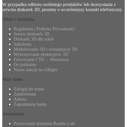
W przypadku odbioru osobistego produktów lub skorzystania z
serwisu drukarek 3D, prosimy o wcześniejszy kontakt telefoniczny.
Oferta i narzędzia
Regulamin i Polityka Prywatności
Serwis drukarek 3D
Drukarki 3D dla szkół
Szkolenia
Modelowanie 3D i wizualizacje 3D
Wykonywanie prototypów 3D
Frezowanie CNC – Warszawa
Do pobrania
Nasze aukcje na Allegro
Moje konto
Zaloguj do konta
Zamówienia
Adresy
Zapomniane hasło
Aktualności
Porównanie drukarek Bambu Lab