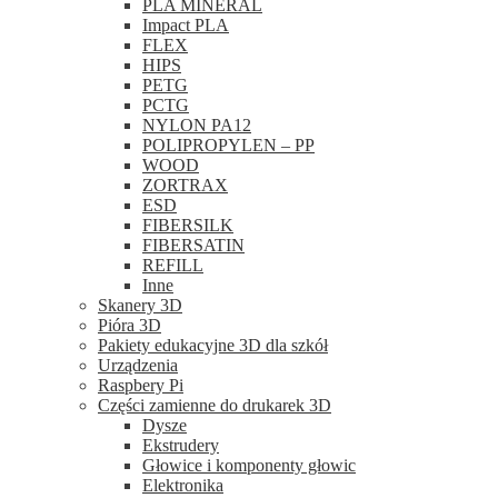
PLA MINERAL
Impact PLA
FLEX
HIPS
PETG
PCTG
NYLON PA12
POLIPROPYLEN – PP
WOOD
ZORTRAX
ESD
FIBERSILK
FIBERSATIN
REFILL
Inne
Skanery 3D
Pióra 3D
Pakiety edukacyjne 3D dla szkół
Urządzenia
Raspbery Pi
Części zamienne do drukarek 3D
Dysze
Ekstrudery
Głowice i komponenty głowic
Elektronika