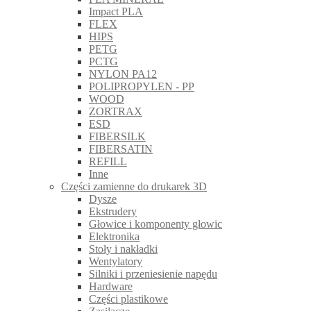
Impact PLA
FLEX
HIPS
PETG
PCTG
NYLON PA12
POLIPROPYLEN - PP
WOOD
ZORTRAX
ESD
FIBERSILK
FIBERSATIN
REFILL
Inne
Części zamienne do drukarek 3D
Dysze
Ekstrudery
Głowice i komponenty głowic
Elektronika
Stoły i nakładki
Wentylatory
Silniki i przeniesienie napędu
Hardware
Części plastikowe