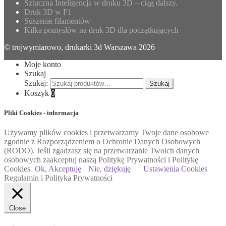
Sztuczna Inteligencja w druku 3D – ciąg dalszy.
Druk 3D w F1
Suszenie filamentów
Kilka pomysłów na druk 3D dla początkujących
© trojwymiarowo, drukarki 3d Warszawa 2026
Moje konto
Szukaj
Szukaj:
Szukaj
Koszyk
0
Pliki Cookies - informacja
Używamy plików cookies i przetwarzamy Twoje dane osobowe
zgodnie z Rozporządzeniem o Ochronie Danych Osobowych
(RODO). Jeśli zgadzasz się na przetwarzanie Twoich danych
osobowych zaakceptuj naszą Politykę Prywatności i Politykę
Cookies
Ok, Akceptuję
Nie, dziękuję
Ustawienia Cookies
Regulamin i Polityka Prywatności
Close