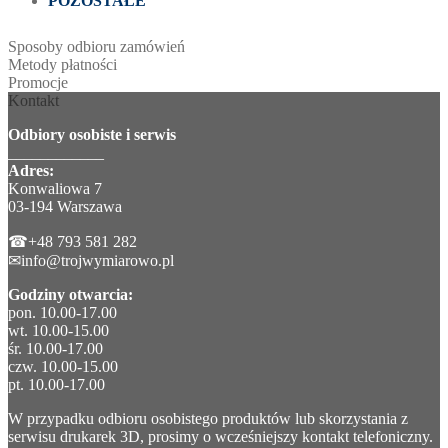
POZOSTAŁE
Sposoby odbioru zamówień
Metody płatności
Promocje
Kontakt
Odbiory osobiste i serwis
____________
Adres:
Konwaliowa 7
03-194 Warszawa
☎+48 793 581 282
✉info@trojwymiarowo.pl
Godziny otwarcia:
pon. 10.00-17.00
wt. 10.00-15.00
śr. 10.00-17.00
czw. 10.00-15.00
pt. 10.00-17.00
W przypadku odbioru osobistego produktów lub skorzystania z
serwisu drukarek 3D, prosimy o wcześniejszy kontakt telefoniczny.