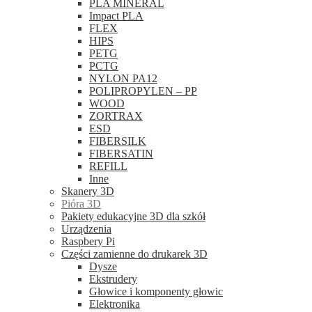
PLA MINERAL
Impact PLA
FLEX
HIPS
PETG
PCTG
NYLON PA12
POLIPROPYLEN – PP
WOOD
ZORTRAX
ESD
FIBERSILK
FIBERSATIN
REFILL
Inne
Skanery 3D
Pióra 3D
Pakiety edukacyjne 3D dla szkół
Urządzenia
Raspbery Pi
Części zamienne do drukarek 3D
Dysze
Ekstrudery
Głowice i komponenty głowic
Elektronika