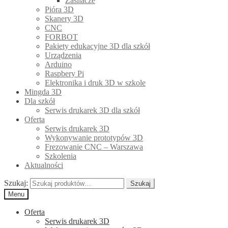
Zasilacze
Pióra 3D
Skanery 3D
CNC
FORBOT
Pakiety edukacyjne 3D dla szkół
Urządzenia
Arduino
Raspbery Pi
Elektronika i druk 3D w szkole
Mingda 3D
Dla szkół
Serwis drukarek 3D dla szkół
Oferta
Serwis drukarek 3D
Wykonywanie prototypów 3D
Frezowanie CNC – Warszawa
Szkolenia
Aktualności
Szukaj:
Szukaj
Menu
Oferta
Serwis drukarek 3D