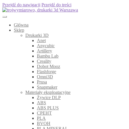
Przejdź do nawigacji
Przejdź do treści
Główna
Sklep
Drukarki 3D
Anet
Anycubic
Artillery
Bambu Lab
Creality
Dobot Mooz
Flashforge
Omni3D
Prusa
Snapmaker
Materiały eksploatacyjne
Żywice DLP
ABS
ABS PLUS
CPEHT
PLA
BVOH
PLA MINERAL