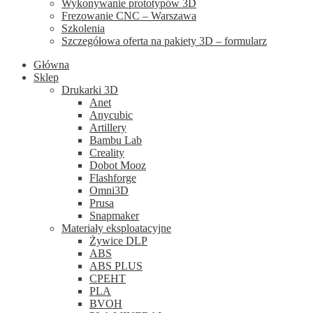
Wykonywanie prototypów 3D
Frezowanie CNC – Warszawa
Szkolenia
Szczegółowa oferta na pakiety 3D – formularz
Główna
Sklep
Drukarki 3D
Anet
Anycubic
Artillery
Bambu Lab
Creality
Dobot Mooz
Flashforge
Omni3D
Prusa
Snapmaker
Materiały eksploatacyjne
Żywice DLP
ABS
ABS PLUS
CPEHT
PLA
BVOH