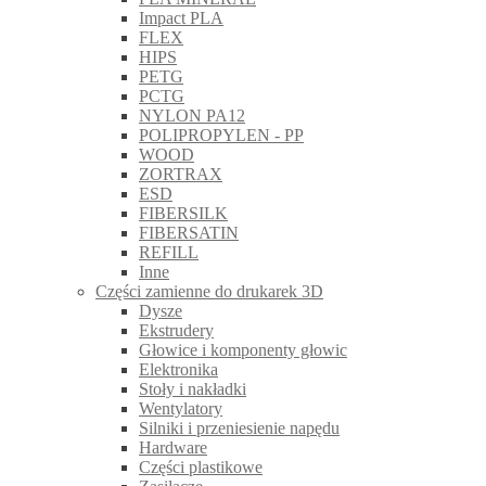
Impact PLA
FLEX
HIPS
PETG
PCTG
NYLON PA12
POLIPROPYLEN - PP
WOOD
ZORTRAX
ESD
FIBERSILK
FIBERSATIN
REFILL
Inne
Części zamienne do drukarek 3D
Dysze
Ekstrudery
Głowice i komponenty głowic
Elektronika
Stoły i nakładki
Wentylatory
Silniki i przeniesienie napędu
Hardware
Części plastikowe