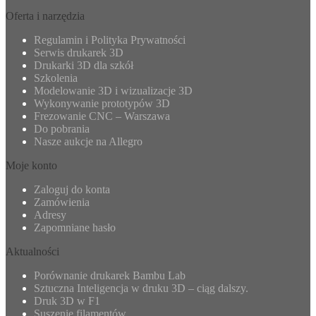
Oferta i narzędzia
Regulamin i Polityka Prywatności
Serwis drukarek 3D
Drukarki 3D dla szkół
Szkolenia
Modelowanie 3D i wizualizacje 3D
Wykonywanie prototypów 3D
Frezowanie CNC – Warszawa
Do pobrania
Nasze aukcje na Allegro
Moje konto
Zaloguj do konta
Zamówienia
Adresy
Zapomniane hasło
Aktualności
Porównanie drukarek Bambu Lab
Sztuczna Inteligencja w druku 3D – ciąg dalszy.
Druk 3D w F1
Suszenie filamentów