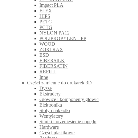
Impact PLA
FLEX
HIPS
PETG
PCTG
NYLON PA12
POLIPROPYLEN - PP
WOOD
ZORTRAX
ESD
FIBERSILK
FIBERSATIN
REFILL
Inne
Części zamienne do drukarek 3D
Dysze
Ekstrudery
Głowice i komponenty głowic
Elektronika
Stoły i nakładki
Wentylatory
Silniki i przeniesienie napędu
Hardware
Części plastikowe