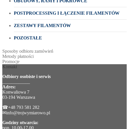
OBUDOWY, RAMY I POKROWCE
POSTPROCESSING I ŁĄCZENIE FILAMENTÓW
ZESTAWY FILAMENTÓW
POZOSTAŁE
Sposoby odbioru zamówień
Metody płatności
Promocje
Kontakt
Odbiory osobiste i serwis
____________
Adres:
Konwaliowa 7
03-194 Warszawa
☎+48 793 581 282
✉info@trojwymiarowo.pl
Godziny otwarcia:
pon. 10.00-17.00