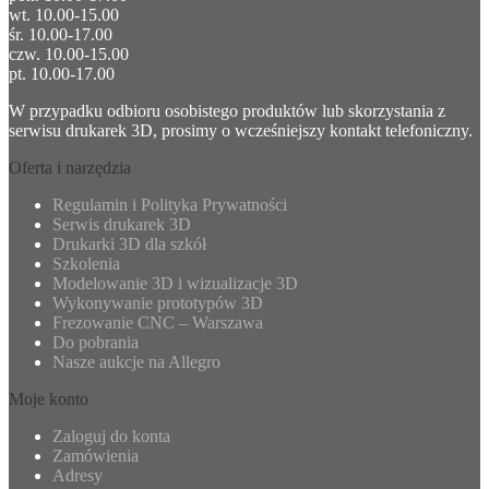
wt. 10.00-15.00
śr. 10.00-17.00
czw. 10.00-15.00
pt. 10.00-17.00
W przypadku odbioru osobistego produktów lub skorzystania z
serwisu drukarek 3D, prosimy o wcześniejszy kontakt telefoniczny.
Oferta i narzędzia
Regulamin i Polityka Prywatności
Serwis drukarek 3D
Drukarki 3D dla szkół
Szkolenia
Modelowanie 3D i wizualizacje 3D
Wykonywanie prototypów 3D
Frezowanie CNC – Warszawa
Do pobrania
Nasze aukcje na Allegro
Moje konto
Zaloguj do konta
Zamówienia
Adresy