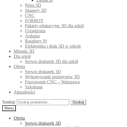
Zasilacze
Pióra 3D
Skanery 3D
CNC
FORBOT
Pakiety edukacyjne 3D dla szkół
Urządzenia
Arduino
Raspbery Pi
Elektronika i druk 3D w szkole
Mingda 3D
Dla szkół
Serwis drukarek 3D dla szkół
Oferta
Serwis drukarek 3D
Wykonywanie prototypów 3D
Frezowanie CNC – Warszawa
Szkolenia
Aktualności
Szukaj:
Szukaj
Menu
Oferta
Serwis drukarek 3D