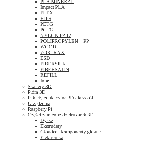
PLA MINERAL
Impact PLA
FLEX
HIPS
PETG
PCTG
NYLON PA12
POLIPROPYLEN – PP
WOOD
ZORTRAX
ESD
FIBERSILK
FIBERSATIN
REFILL
Inne
Skanery 3D
Pióra 3D
Pakiety edukacyjne 3D dla szkół
Urządzenia
Raspbery Pi
Części zamienne do drukarek 3D
Dysze
Ekstrudery
Głowice i komponenty głowic
Elektronika