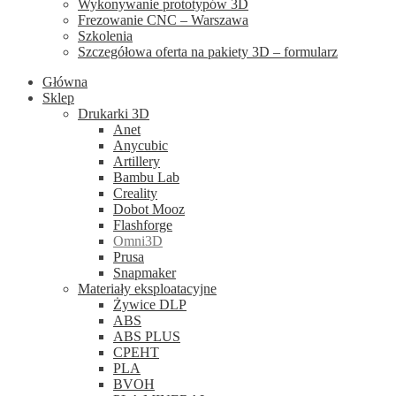
Wykonywanie prototypów 3D
Frezowanie CNC – Warszawa
Szkolenia
Szczegółowa oferta na pakiety 3D – formularz
Główna
Sklep
Drukarki 3D
Anet
Anycubic
Artillery
Bambu Lab
Creality
Dobot Mooz
Flashforge
Omni3D
Prusa
Snapmaker
Materiały eksploatacyjne
Żywice DLP
ABS
ABS PLUS
CPEHT
PLA
BVOH