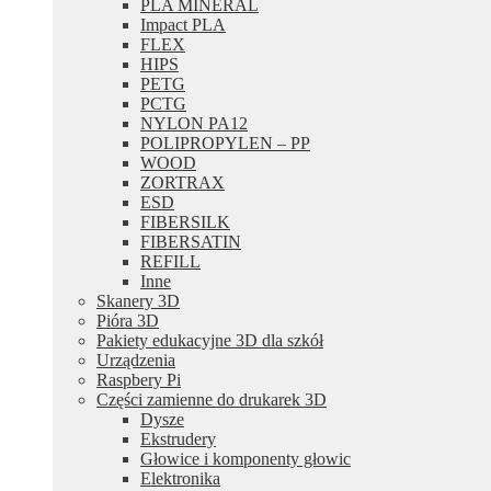
PLA MINERAL
Impact PLA
FLEX
HIPS
PETG
PCTG
NYLON PA12
POLIPROPYLEN – PP
WOOD
ZORTRAX
ESD
FIBERSILK
FIBERSATIN
REFILL
Inne
Skanery 3D
Pióra 3D
Pakiety edukacyjne 3D dla szkół
Urządzenia
Raspbery Pi
Części zamienne do drukarek 3D
Dysze
Ekstrudery
Głowice i komponenty głowic
Elektronika