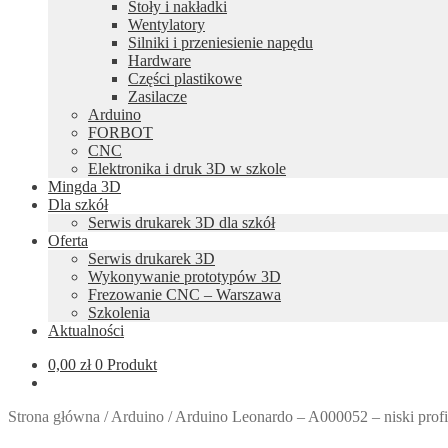
Stoły i nakładki
Wentylatory
Silniki i przeniesienie napędu
Hardware
Części plastikowe
Zasilacze
Arduino
FORBOT
CNC
Elektronika i druk 3D w szkole
Mingda 3D
Dla szkół
Serwis drukarek 3D dla szkół
Oferta
Serwis drukarek 3D
Wykonywanie prototypów 3D
Frezowanie CNC – Warszawa
Szkolenia
Aktualności
0,00
zł
0 Produkt
Strona główna
/
Arduino
/
Arduino Leonardo – A000052 – niski profil