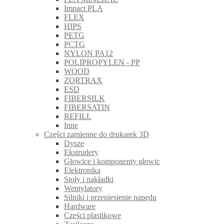
Impact PLA
FLEX
HIPS
PETG
PCTG
NYLON PA12
POLIPROPYLEN - PP
WOOD
ZORTRAX
ESD
FIBERSILK
FIBERSATIN
REFILL
Inne
Części zamienne do drukarek 3D
Dysze
Ekstrudery
Głowice i komponenty głowic
Elektronika
Stoły i nakładki
Wentylatory
Silniki i przeniesienie napędu
Hardware
Części plastikowe