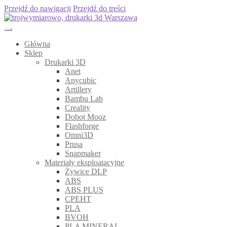
Przejdź do nawigacji
Przejdź do treści
Główna
Sklep
Drukarki 3D
Anet
Anycubic
Artillery
Bambu Lab
Creality
Dobot Mooz
Flashforge
Omni3D
Prusa
Snapmaker
Materiały eksploatacyjne
Żywice DLP
ABS
ABS PLUS
CPEHT
PLA
BVOH
PLA MINERAL