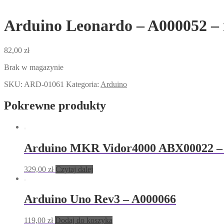
Arduino Leonardo – A000052 – ni
82,00
zł
Brak w magazynie
SKU:
ARD-01061
Kategoria:
Arduino
Pokrewne produkty
Arduino MKR Vidor4000 ABX00022 – 
329,00
zł
Czytaj dalej
Arduino Uno Rev3 – A000066
119,00
zł
Dodaj do koszyka