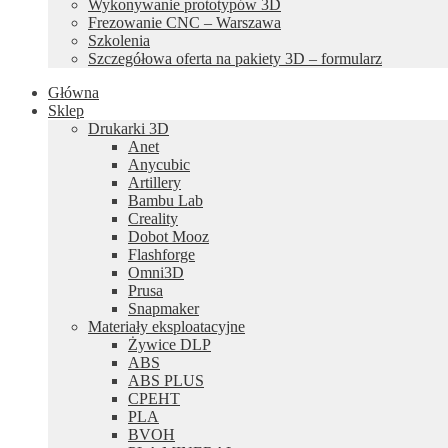
Wykonywanie prototypów 3D
Frezowanie CNC – Warszawa
Szkolenia
Szczegółowa oferta na pakiety 3D – formularz
Główna
Sklep
Drukarki 3D
Anet
Anycubic
Artillery
Bambu Lab
Creality
Dobot Mooz
Flashforge
Omni3D
Prusa
Snapmaker
Materiały eksploatacyjne
Żywice DLP
ABS
ABS PLUS
CPEHT
PLA
BVOH