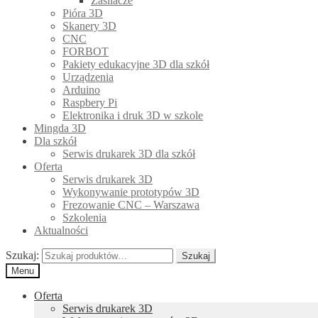
Zasilacze
Pióra 3D
Skanery 3D
CNC
FORBOT
Pakiety edukacyjne 3D dla szkół
Urządzenia
Arduino
Raspbery Pi
Elektronika i druk 3D w szkole
Mingda 3D
Dla szkół
Serwis drukarek 3D dla szkół
Oferta
Serwis drukarek 3D
Wykonywanie prototypów 3D
Frezowanie CNC – Warszawa
Szkolenia
Aktualności
Szukaj:
Szukaj
Menu
Oferta
Serwis drukarek 3D