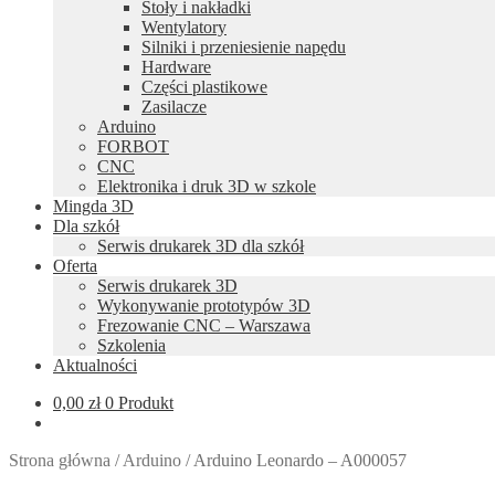
Stoły i nakładki
Wentylatory
Silniki i przeniesienie napędu
Hardware
Części plastikowe
Zasilacze
Arduino
FORBOT
CNC
Elektronika i druk 3D w szkole
Mingda 3D
Dla szkół
Serwis drukarek 3D dla szkół
Oferta
Serwis drukarek 3D
Wykonywanie prototypów 3D
Frezowanie CNC – Warszawa
Szkolenia
Aktualności
0,00
zł
0 Produkt
Strona główna
/
Arduino
/
Arduino Leonardo – A000057