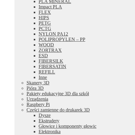
PLA MINERAL
Impact PLA
FLEX
HIPS
PETG
PCTG
NYLON PA12
POLIPROPYLEN – PP
WOOD
ZORTRAX
ESD
FIBERSILK
FIBERSATIN
REFILL
Inne
Skanery 3D
Pióra 3D
Pakiety edukacyjne 3D dla szkół
Urządzenia
Raspbery Pi
Części zamienne do drukarek 3D
Dysze
Ekstrudery
Głowice i komponenty głowic
Elektronika