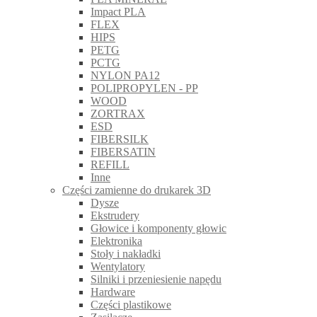
Impact PLA
FLEX
HIPS
PETG
PCTG
NYLON PA12
POLIPROPYLEN - PP
WOOD
ZORTRAX
ESD
FIBERSILK
FIBERSATIN
REFILL
Inne
Części zamienne do drukarek 3D
Dysze
Ekstrudery
Głowice i komponenty głowic
Elektronika
Stoły i nakładki
Wentylatory
Silniki i przeniesienie napędu
Hardware
Części plastikowe