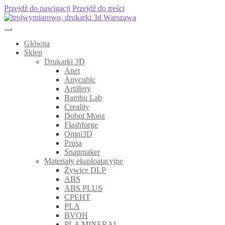
Przejdź do nawigacji
Przejdź do treści
Główna
Sklep
Drukarki 3D
Anet
Anycubic
Artillery
Bambu Lab
Creality
Dobot Mooz
Flashforge
Omni3D
Prusa
Snapmaker
Materiały eksploatacyjne
Żywice DLP
ABS
ABS PLUS
CPEHT
PLA
BVOH
PLA MINERAL