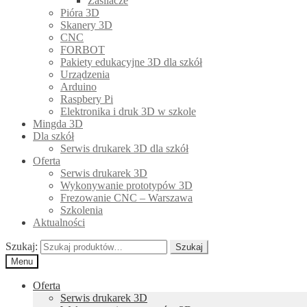
Zasilacze
Pióra 3D
Skanery 3D
CNC
FORBOT
Pakiety edukacyjne 3D dla szkół
Urządzenia
Arduino
Raspbery Pi
Elektronika i druk 3D w szkole
Mingda 3D
Dla szkół
Serwis drukarek 3D dla szkół
Oferta
Serwis drukarek 3D
Wykonywanie prototypów 3D
Frezowanie CNC – Warszawa
Szkolenia
Aktualności
Szukaj:
Szukaj
Menu
Oferta
Serwis drukarek 3D