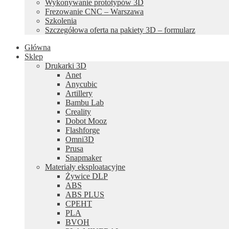
Wykonywanie prototypów 3D
Frezowanie CNC – Warszawa
Szkolenia
Szczegółowa oferta na pakiety 3D – formularz
Główna
Sklep
Drukarki 3D
Anet
Anycubic
Artillery
Bambu Lab
Creality
Dobot Mooz
Flashforge
Omni3D
Prusa
Snapmaker
Materiały eksploatacyjne
Żywice DLP
ABS
ABS PLUS
CPEHT
PLA
BVOH