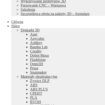
Wykonywanie prototypów 3D
Frezowanie CNC – Warszawa
Szkolenia
Szczegółowa oferta na pakiety 3D – formularz
Główna
Sklep
Drukarki 3D
Anet
Anycubic
Artillery
Bambu Lab
Creality
Dobot Mooz
Flashforge
Omni3D
Prusa
Snapmaker
Materiały eksploatacyjne
Żywice DLP
ABS
ABS PLUS
CPEHT
PLA
BVOH