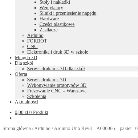
Stoły i nakładki
Wentylatory
Silniki i przeniesienie napędu
Hardware
Części plastikowe
Zasilacze
Arduino
FORBOT
CNC
Elektronika i druk 3D w szkole
Mingda 3D
Dla szkół
Serwis drukarek 3D dla szkół
Oferta
Serwis drukarek 3D
Wykonywanie prototypów 3D
Frezowanie CNC – Warszawa
Szkolenia
Aktualności
0,00
zł
0 Produkt
Strona główna
/
Arduino
/
Arduino Uno Rev3 – A000066 – pakiet 10s