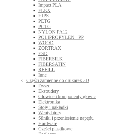
Impact PLA
FLEX
HIPS
PETG
PCTG
NYLON PA12
POLIPROPYLEN - PP
WOOD
ZORTRAX
ESD
FIBERSILK
FIBERSATIN
REFILL
Inne
Części zamienne do drukarek 3D
Dysze
Ekstrudery
Głowice i komponenty głowic
Elektronika
Stoły i nakładki
Wentylatory
Silniki i przeniesienie napędu
Hardware
Części plastikowe