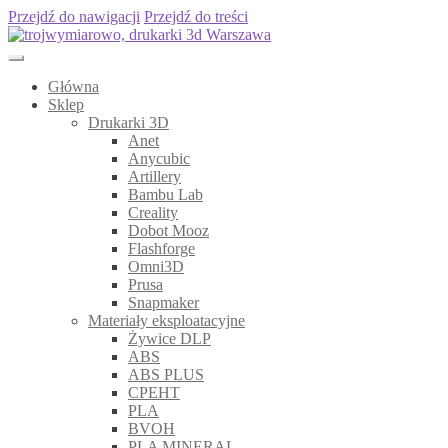
Przejdź do nawigacji
Przejdź do treści
Główna
Sklep
Drukarki 3D
Anet
Anycubic
Artillery
Bambu Lab
Creality
Dobot Mooz
Flashforge
Omni3D
Prusa
Snapmaker
Materiały eksploatacyjne
Żywice DLP
ABS
ABS PLUS
CPEHT
PLA
BVOH
PLA MINERAL