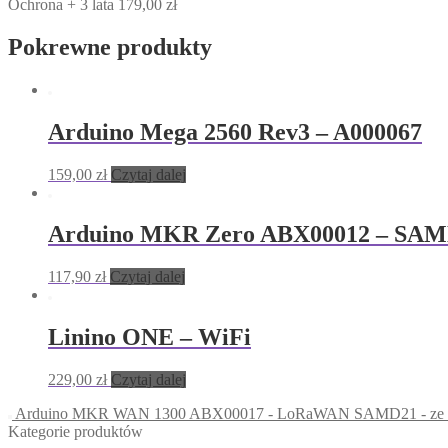
Ochrona
+ 3 lata
179,00
zł
Pokrewne produkty
Arduino Mega 2560 Rev3 – A000067
159,00
zł
Czytaj dalej
Arduino MKR Zero ABX00012 – SAMD
117,90
zł
Czytaj dalej
Linino ONE – WiFi
229,00
zł
Czytaj dalej
Arduino MKR WAN 1300 ABX00017 - LoRaWAN SAMD21 - ze z
Kategorie produktów