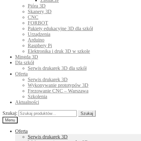
Zasilacze
Pióra 3D
Skanery 3D
CNC
FORBOT
Pakiety edukacyjne 3D dla szkół
Urządzenia
Arduino
Raspbery Pi
Elektronika i druk 3D w szkole
Mingda 3D
Dla szkół
Serwis drukarek 3D dla szkół
Oferta
Serwis drukarek 3D
Wykonywanie prototypów 3D
Frezowanie CNC – Warszawa
Szkolenia
Aktualności
Szukaj:
Szukaj
Menu
Oferta
Serwis drukarek 3D