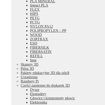
PLA MINERAL
Impact PLA
FLEX
HIPS
PETG
PCTG
NYLON PA12
POLIPROPYLEN – PP
WOOD
ZORTRAX
ESD
FIBERSILK
FIBERSATIN
REFILL
Inne
Skanery 3D
Pióra 3D
Pakiety edukacyjne 3D dla szkół
Urządzenia
Raspbery Pi
Części zamienne do drukarek 3D
Dysze
Ekstrudery
Głowice i komponenty głowic
Elektronika