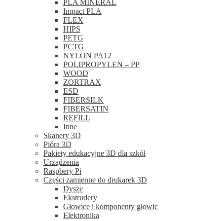
PLA MINERAL
Impact PLA
FLEX
HIPS
PETG
PCTG
NYLON PA12
POLIPROPYLEN – PP
WOOD
ZORTRAX
ESD
FIBERSILK
FIBERSATIN
REFILL
Inne
Skanery 3D
Pióra 3D
Pakiety edukacyjne 3D dla szkół
Urządzenia
Raspbery Pi
Części zamienne do drukarek 3D
Dysze
Ekstrudery
Głowice i komponenty głowic
Elektronika