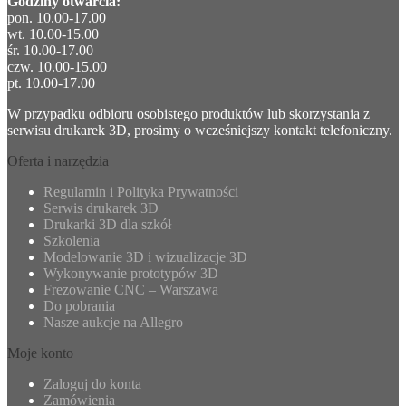
Godziny otwarcia:
pon. 10.00-17.00
wt. 10.00-15.00
śr. 10.00-17.00
czw. 10.00-15.00
pt. 10.00-17.00
W przypadku odbioru osobistego produktów lub skorzystania z
serwisu drukarek 3D, prosimy o wcześniejszy kontakt telefoniczny.
Oferta i narzędzia
Regulamin i Polityka Prywatności
Serwis drukarek 3D
Drukarki 3D dla szkół
Szkolenia
Modelowanie 3D i wizualizacje 3D
Wykonywanie prototypów 3D
Frezowanie CNC – Warszawa
Do pobrania
Nasze aukcje na Allegro
Moje konto
Zaloguj do konta
Zamówienia