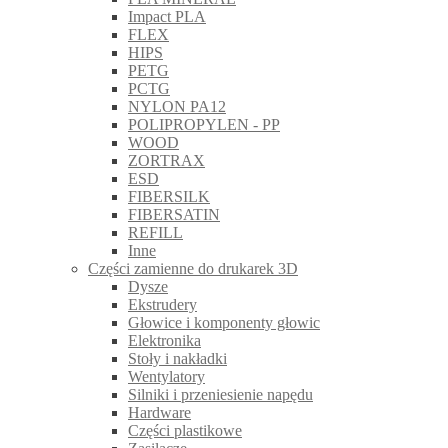
Impact PLA
FLEX
HIPS
PETG
PCTG
NYLON PA12
POLIPROPYLEN - PP
WOOD
ZORTRAX
ESD
FIBERSILK
FIBERSATIN
REFILL
Inne
Części zamienne do drukarek 3D
Dysze
Ekstrudery
Głowice i komponenty głowic
Elektronika
Stoły i nakładki
Wentylatory
Silniki i przeniesienie napędu
Hardware
Części plastikowe