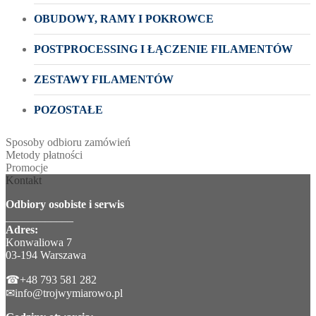
OBUDOWY, RAMY I POKROWCE
POSTPROCESSING I ŁĄCZENIE FILAMENTÓW
ZESTAWY FILAMENTÓW
POZOSTAŁE
Sposoby odbioru zamówień
Metody płatności
Promocje
Kontakt
Odbiory osobiste i serwis
____________
Adres:
Konwaliowa 7
03-194 Warszawa
☎+48 793 581 282
✉info@trojwymiarowo.pl