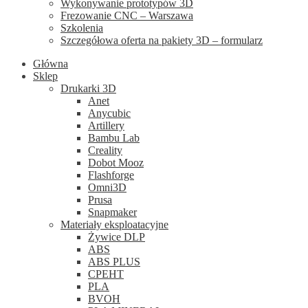
Wykonywanie prototypów 3D
Frezowanie CNC – Warszawa
Szkolenia
Szczegółowa oferta na pakiety 3D – formularz
Główna
Sklep
Drukarki 3D
Anet
Anycubic
Artillery
Bambu Lab
Creality
Dobot Mooz
Flashforge
Omni3D
Prusa
Snapmaker
Materiały eksploatacyjne
Żywice DLP
ABS
ABS PLUS
CPEHT
PLA
BVOH