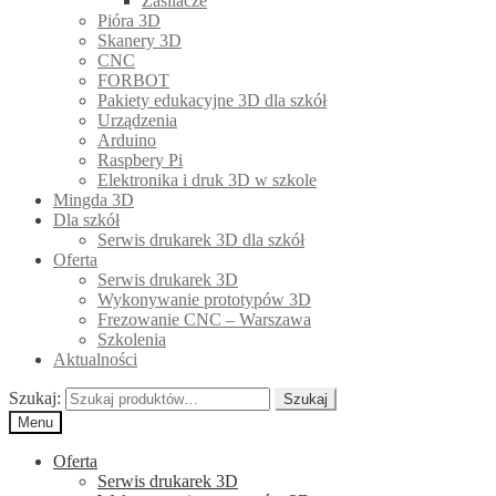
Zasilacze
Pióra 3D
Skanery 3D
CNC
FORBOT
Pakiety edukacyjne 3D dla szkół
Urządzenia
Arduino
Raspbery Pi
Elektronika i druk 3D w szkole
Mingda 3D
Dla szkół
Serwis drukarek 3D dla szkół
Oferta
Serwis drukarek 3D
Wykonywanie prototypów 3D
Frezowanie CNC – Warszawa
Szkolenia
Aktualności
Szukaj:
Szukaj
Menu
Oferta
Serwis drukarek 3D