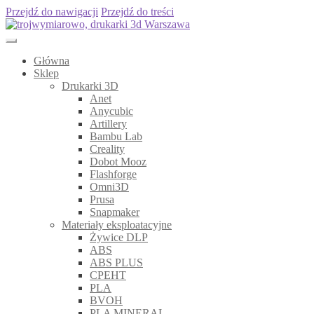
Przejdź do nawigacji
Przejdź do treści
Główna
Sklep
Drukarki 3D
Anet
Anycubic
Artillery
Bambu Lab
Creality
Dobot Mooz
Flashforge
Omni3D
Prusa
Snapmaker
Materiały eksploatacyjne
Żywice DLP
ABS
ABS PLUS
CPEHT
PLA
BVOH
PLA MINERAL