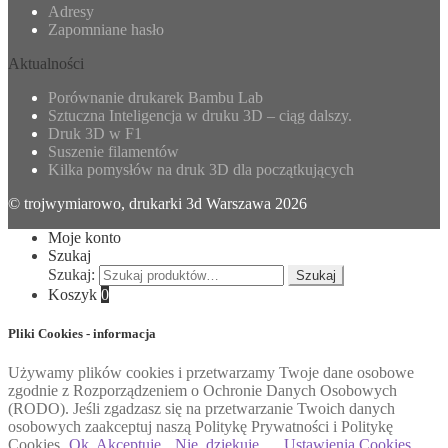
Adresy
Zapomniane hasło
Aktualności
Porównanie drukarek Bambu Lab
Sztuczna Inteligencja w druku 3D – ciąg dalszy.
Druk 3D w F1
Suszenie filamentów
Kilka pomysłów na druk 3D dla początkujących
© trojwymiarowo, drukarki 3d Warszawa 2026
Moje konto
Szukaj
Szukaj:
Szukaj
Koszyk
0
Pliki Cookies - informacja
Używamy plików cookies i przetwarzamy Twoje dane osobowe
zgodnie z Rozporządzeniem o Ochronie Danych Osobowych
(RODO). Jeśli zgadzasz się na przetwarzanie Twoich danych
osobowych zaakceptuj naszą Politykę Prywatności i Politykę
Cookies
Ok, Akceptuję
Nie, dziękuję
Ustawienia Cookies