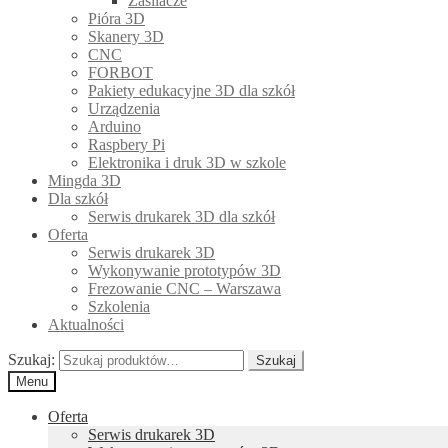
Zasilacze
Pióra 3D
Skanery 3D
CNC
FORBOT
Pakiety edukacyjne 3D dla szkół
Urządzenia
Arduino
Raspbery Pi
Elektronika i druk 3D w szkole
Mingda 3D
Dla szkół
Serwis drukarek 3D dla szkół
Oferta
Serwis drukarek 3D
Wykonywanie prototypów 3D
Frezowanie CNC – Warszawa
Szkolenia
Aktualności
Szukaj:
Szukaj
Menu
Oferta
Serwis drukarek 3D