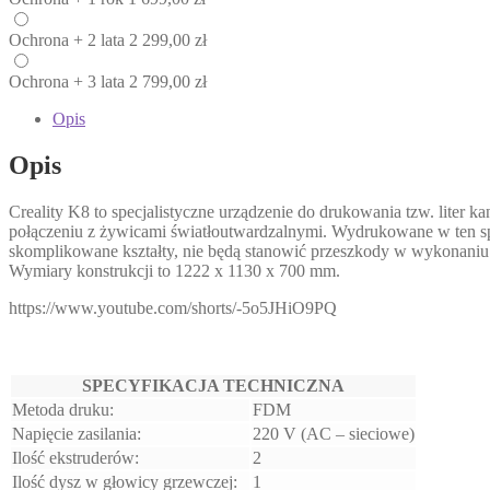
Ochrona
+ 2 lata
2 299,00
zł
Ochrona
+ 3 lata
2 799,00
zł
Opis
Opis
Creality K8 to specjalistyczne urządzenie do drukowania tzw. lit
połączeniu z żywicami światłoutwardzalnymi. Wydrukowane w ten sp
skomplikowane kształty, nie będą stanowić przeszkody w wykonaniu 
Wymiary konstrukcji to 1222 x 1130 x 700 mm.
https://www.youtube.com/shorts/-5o5JHiO9PQ
SPECYFIKACJA TECHNICZNA
Metoda druku:
FDM
Napięcie zasilania:
220 V (AC – sieciowe)
Ilość ekstruderów:
2
Ilość dysz w głowicy grzewczej:
1