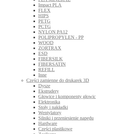
Impact PLA
FLEX
HIPS
PETG
PCTG
NYLON PA12
POLIPROPYLEN - PP
WOOD
ZORTRAX
ESD
FIBERSILK
FIBERSATIN
REFILL
Inne
Części zamienne do drukarek 3D
Dysze
Ekstrudery
Głowice i komponenty głowic
Elektronika
Stoły i nakładki
Wentylatory
Silniki i przeniesienie napędu
Hardware
Części plastikowe