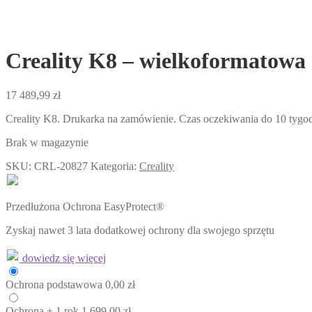
Creality K8 – wielkoformatowa
17 489,99
zł
Creality K8. Drukarka na zamówienie. Czas oczekiwania do 10 tygod
Brak w magazynie
SKU:
CRL-20827
Kategoria:
Creality
Przedłużona Ochrona EasyProtect®
Zyskaj nawet 3 lata dodatkowej ochrony dla swojego sprzętu
dowiedz się więcej
Ochrona
podstawowa
0,00
zł
Ochrona
+ 1 rok
1 699,00
zł