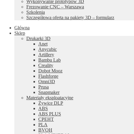
Wykonywanie prototypów 3D
Frezowanie CNC – Warszawa
Szkolenia
Szczegółowa oferta na pakiety 3D – formularz
Główna
Sklep
Drukarki 3D
Anet
Anycubic
Artillery
Bambu Lab
Creality
Dobot Mooz
Flashforge
Omni3D
Prusa
Snapmaker
Materiały eksploatacyjne
Żywice DLP
ABS
ABS PLUS
CPEHT
PLA
BVOH