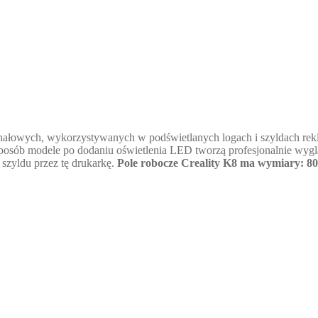
er kanałowych, wykorzystywanych w podświetlanych logach i szyldach
osób modele po dodaniu oświetlenia LED tworzą profesjonalnie wyglą
szyldu przez tę drukarkę.
Pole robocze Creality K8 ma wymiary:
80