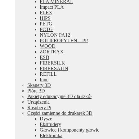
PLA MINERAL
Impact PLA
FLEX
HIPS
PETG
PCTG
NYLON PA12
POLIPROPYLEN – PP
WOOD
ZORTRAX
ESD
FIBERSILK
FIBERSATIN
REFILL
Inne
Skanery 3D
Pióra 3D
Pakiety edukacyjne 3D dla szkół
Urządzenia
Raspbery Pi
Części zamienne do drukarek 3D
Dysze
Ekstrudery
Głowice i komponenty głowic
Elektronika