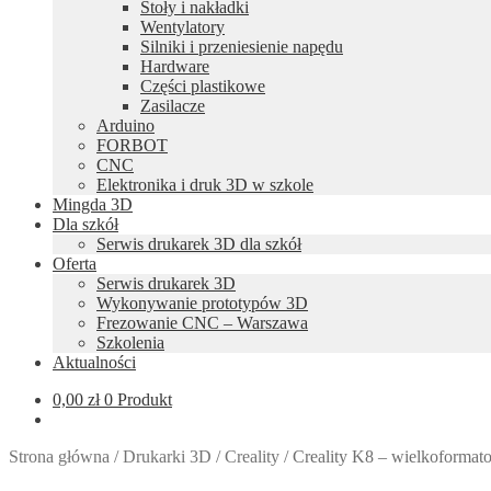
Stoły i nakładki
Wentylatory
Silniki i przeniesienie napędu
Hardware
Części plastikowe
Zasilacze
Arduino
FORBOT
CNC
Elektronika i druk 3D w szkole
Mingda 3D
Dla szkół
Serwis drukarek 3D dla szkół
Oferta
Serwis drukarek 3D
Wykonywanie prototypów 3D
Frezowanie CNC – Warszawa
Szkolenia
Aktualności
0,00
zł
0 Produkt
Strona główna
/
Drukarki 3D
/
Creality
/
Creality K8 – wielkoformat