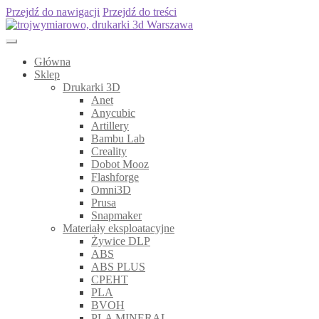
Przejdź do nawigacji
Przejdź do treści
Główna
Sklep
Drukarki 3D
Anet
Anycubic
Artillery
Bambu Lab
Creality
Dobot Mooz
Flashforge
Omni3D
Prusa
Snapmaker
Materiały eksploatacyjne
Żywice DLP
ABS
ABS PLUS
CPEHT
PLA
BVOH
PLA MINERAL