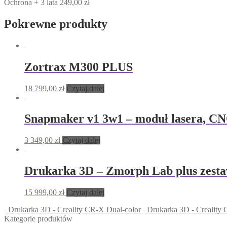
Ochrona
+ 3 lata
249,00
zł
Pokrewne produkty
Zortrax M300 PLUS
18 799,00
zł
Czytaj dalej
Snapmaker v1 3w1 – moduł lasera, CN
3 349,00
zł
Czytaj dalej
Drukarka 3D – Zmorph Lab plus zesta
15 999,00
zł
Czytaj dalej
Drukarka 3D - Creality CR-X Dual-color
Drukarka 3D - Creality
Kategorie produktów