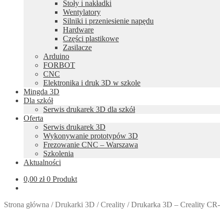
Stoły i nakładki
Wentylatory
Silniki i przeniesienie napędu
Hardware
Części plastikowe
Zasilacze
Arduino
FORBOT
CNC
Elektronika i druk 3D w szkole
Mingda 3D
Dla szkół
Serwis drukarek 3D dla szkół
Oferta
Serwis drukarek 3D
Wykonywanie prototypów 3D
Frezowanie CNC – Warszawa
Szkolenia
Aktualności
0,00
zł
0 Produkt
Strona główna
/
Drukarki 3D
/
Creality
/
Drukarka 3D – Creality CR