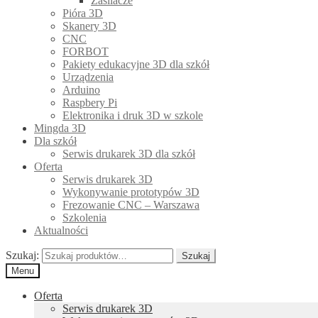
Zasilacze
Pióra 3D
Skanery 3D
CNC
FORBOT
Pakiety edukacyjne 3D dla szkół
Urządzenia
Arduino
Raspbery Pi
Elektronika i druk 3D w szkole
Mingda 3D
Dla szkół
Serwis drukarek 3D dla szkół
Oferta
Serwis drukarek 3D
Wykonywanie prototypów 3D
Frezowanie CNC – Warszawa
Szkolenia
Aktualności
Szukaj:
Szukaj
Menu
Oferta
Serwis drukarek 3D