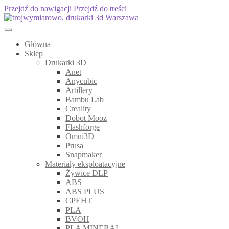
Przejdź do nawigacji
Przejdź do treści
Główna
Sklep
Drukarki 3D
Anet
Anycubic
Artillery
Bambu Lab
Creality
Dobot Mooz
Flashforge
Omni3D
Prusa
Snapmaker
Materiały eksploatacyjne
Żywice DLP
ABS
ABS PLUS
CPEHT
PLA
BVOH
PLA MINERAL