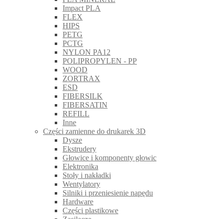
Impact PLA
FLEX
HIPS
PETG
PCTG
NYLON PA12
POLIPROPYLEN - PP
WOOD
ZORTRAX
ESD
FIBERSILK
FIBERSATIN
REFILL
Inne
Części zamienne do drukarek 3D
Dysze
Ekstrudery
Głowice i komponenty głowic
Elektronika
Stoły i nakładki
Wentylatory
Silniki i przeniesienie napędu
Hardware
Części plastikowe