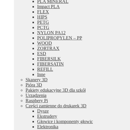
PLA MINERAL
Impact PLA
FLEX
HIPS
PETG
PCTG
NYLON PA12
POLIPROPYLEN – PP
WOOD
ZORTRAX
ESD
FIBERSILK
FIBERSATIN
REFILL
Inne
Skanery 3D
Pióra 3D
Pakiety edukacyjne 3D dla szkół
Urządzenia
Raspbery Pi
Części zamienne do drukarek 3D
Dysze
Ekstrudery
Głowice i komponenty głowic
Elektronika