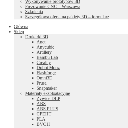
Wykonywanie prototypów 3D
Frezowanie CNC – Warszawa
Szkolenia
Szczegółowa oferta na pakiety 3D – formularz
Główna
Sklep
Drukarki 3D
Anet
Anycubic
Artillery
Bambu Lab
Creality
Dobot Mooz
Flashforge
Omni3D
Prusa
Snapmaker
Materiały eksploatacyjne
Żywice DLP
ABS
ABS PLUS
CPEHT
PLA
BVOH