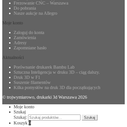
Frezowanie CNC – Warszawa
Do pobrania
Nasze aukcje na Allegro
Moje konto
Zaloguj do konta
Zamówienia
Adresy
Zapomniane hasło
Aktualności
Porównanie drukarek Bambu Lab
Sztuczna Inteligencja w druku 3D – ciąg dalszy.
Druk 3D w F1
Suszenie filamentów
Kilka pomysłów na druk 3D dla początkujących
© trojwymiarowo, drukarki 3d Warszawa 2026
Moje konto
Szukaj
Szukaj:
Szukaj
Koszyk
0