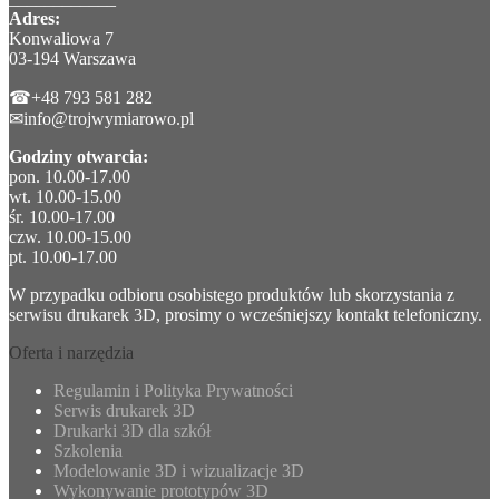
Adres:
Konwaliowa 7
03-194 Warszawa
☎+48 793 581 282
✉info@trojwymiarowo.pl
Godziny otwarcia:
pon. 10.00-17.00
wt. 10.00-15.00
śr. 10.00-17.00
czw. 10.00-15.00
pt. 10.00-17.00
W przypadku odbioru osobistego produktów lub skorzystania z
serwisu drukarek 3D, prosimy o wcześniejszy kontakt telefoniczny.
Oferta i narzędzia
Regulamin i Polityka Prywatności
Serwis drukarek 3D
Drukarki 3D dla szkół
Szkolenia
Modelowanie 3D i wizualizacje 3D
Wykonywanie prototypów 3D