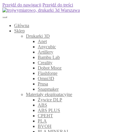
Przejdź do nawigacji
Przejdź do treści
Główna
Sklep
Drukarki 3D
Anet
Anycubic
Artillery
Bambu Lab
Creality
Dobot Mooz
Flashforge
Omni3D
Prusa
Snapmaker
Materiały eksploatacyjne
Żywice DLP
ABS
ABS PLUS
CPEHT
PLA
BVOH
PLA MINERAL