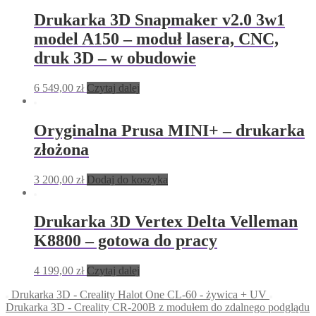
Drukarka 3D Snapmaker v2.0 3w1
model A150 – moduł lasera, CNC,
druk 3D – w obudowie
6 549,00
zł
Czytaj dalej
Oryginalna Prusa MINI+ – drukarka
złożona
3 200,00
zł
Dodaj do koszyka
Drukarka 3D Vertex Delta Velleman
K8800 – gotowa do pracy
4 199,00
zł
Czytaj dalej
Drukarka 3D - Creality Halot One CL-60 - żywica + UV
Drukarka 3D - Creality CR-200B z modułem do zdalnego podglądu