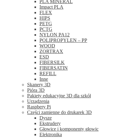
PLA MINERAL
Impact PLA
FLEX
HIPS
PETG
PCTG
NYLON PA12
POLIPROPYLEN – PP
WOOD
ZORTRAX
ESD
FIBERSILK
FIBERSATIN
REFILL
Inne
Skanery 3D
Pióra 3D
Pakiety edukacyjne 3D dla szkół
Urządzenia
Raspbery Pi
Części zamienne do drukarek 3D
Dysze
Ekstrudery
Głowice i komponenty głowic
Elektronika