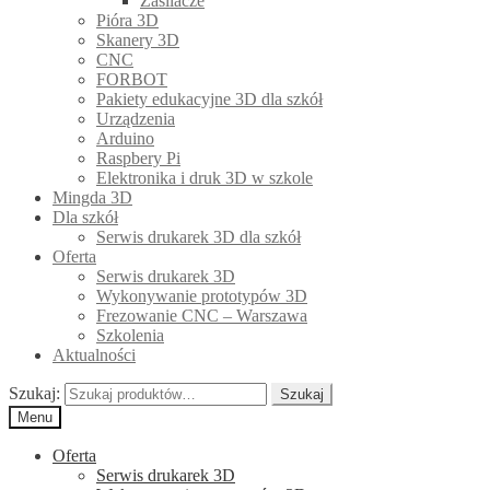
Zasilacze
Pióra 3D
Skanery 3D
CNC
FORBOT
Pakiety edukacyjne 3D dla szkół
Urządzenia
Arduino
Raspbery Pi
Elektronika i druk 3D w szkole
Mingda 3D
Dla szkół
Serwis drukarek 3D dla szkół
Oferta
Serwis drukarek 3D
Wykonywanie prototypów 3D
Frezowanie CNC – Warszawa
Szkolenia
Aktualności
Szukaj:
Szukaj
Menu
Oferta
Serwis drukarek 3D