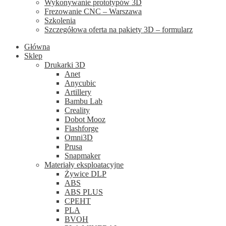
Wykonywanie prototypów 3D
Frezowanie CNC – Warszawa
Szkolenia
Szczegółowa oferta na pakiety 3D – formularz
Główna
Sklep
Drukarki 3D
Anet
Anycubic
Artillery
Bambu Lab
Creality
Dobot Mooz
Flashforge
Omni3D
Prusa
Snapmaker
Materiały eksploatacyjne
Żywice DLP
ABS
ABS PLUS
CPEHT
PLA
BVOH