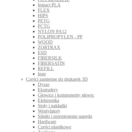
Impact PLA
FLEX
HIPS
PETG
PCTG
NYLON PA12
POLIPROPYLEN - PP
WOOD
ZORTRAX
ESD
FIBERSILK
FIBERSATIN
REFILL
Inne
Części zamienne do drukarek 3D
Dysze
Ekstrudery
Głowice i komponenty głowic
Elektronika
Stoły i nakładki
Wentylatory
Silniki i przeniesienie napędu
Hardware
Części plastikowe