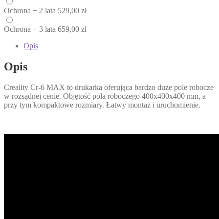
Ochrona
+ 2 lata
529,00
zł
Ochrona
+ 3 lata
659,00
zł
Opis
Opis
Creality Cr-6 MAX to drukarka oferująca bardzo duże pole robocze
w rozsądnej cenie. Objętość pola roboczego 400x400x400 mm, a
przy tym kompaktowe rozmiary. Łatwy montaż i uruchomienie.