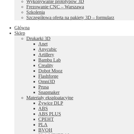
Wykonywanie prototypów 3D
Frezowanie CNC – Warszawa
Szkolenia
Szczegółowa oferta na pakiety 3D – formularz
Główna
Sklep
Drukarki 3D
Anet
Anycubic
Artillery
Bambu Lab
Creality
Dobot Mooz
Flashforge
Omni3D
Prusa
Snapmaker
Materiały eksploatacyjne
Żywice DLP
ABS
ABS PLUS
CPEHT
PLA
BVOH