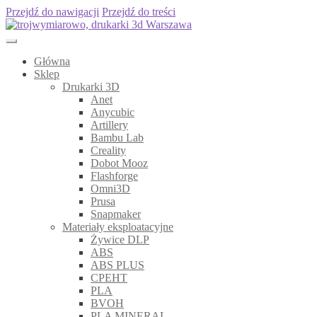
Przejdź do nawigacji
Przejdź do treści
Główna
Sklep
Drukarki 3D
Anet
Anycubic
Artillery
Bambu Lab
Creality
Dobot Mooz
Flashforge
Omni3D
Prusa
Snapmaker
Materiały eksploatacyjne
Żywice DLP
ABS
ABS PLUS
CPEHT
PLA
BVOH
PLA MINERAL