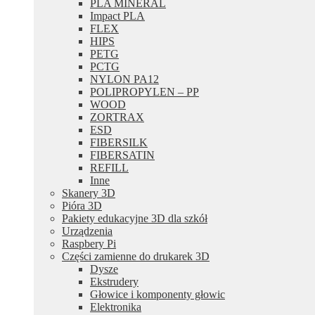
PLA MINERAL
Impact PLA
FLEX
HIPS
PETG
PCTG
NYLON PA12
POLIPROPYLEN – PP
WOOD
ZORTRAX
ESD
FIBERSILK
FIBERSATIN
REFILL
Inne
Skanery 3D
Pióra 3D
Pakiety edukacyjne 3D dla szkół
Urządzenia
Raspbery Pi
Części zamienne do drukarek 3D
Dysze
Ekstrudery
Głowice i komponenty głowic
Elektronika