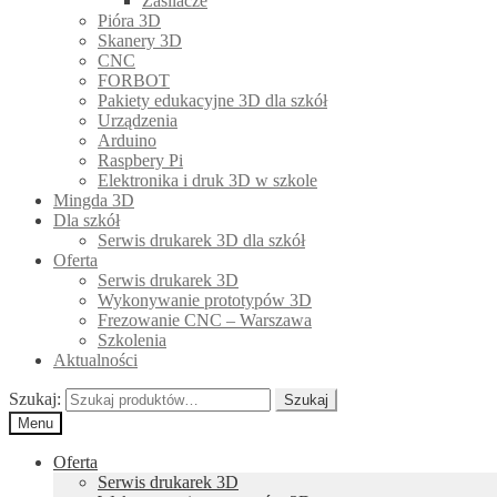
Zasilacze
Pióra 3D
Skanery 3D
CNC
FORBOT
Pakiety edukacyjne 3D dla szkół
Urządzenia
Arduino
Raspbery Pi
Elektronika i druk 3D w szkole
Mingda 3D
Dla szkół
Serwis drukarek 3D dla szkół
Oferta
Serwis drukarek 3D
Wykonywanie prototypów 3D
Frezowanie CNC – Warszawa
Szkolenia
Aktualności
Szukaj:
Szukaj
Menu
Oferta
Serwis drukarek 3D