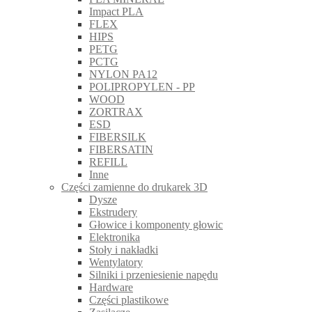
Impact PLA
FLEX
HIPS
PETG
PCTG
NYLON PA12
POLIPROPYLEN - PP
WOOD
ZORTRAX
ESD
FIBERSILK
FIBERSATIN
REFILL
Inne
Części zamienne do drukarek 3D
Dysze
Ekstrudery
Głowice i komponenty głowic
Elektronika
Stoły i nakładki
Wentylatory
Silniki i przeniesienie napędu
Hardware
Części plastikowe