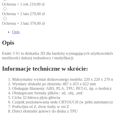
Ochrona
+ 1 rok
219,00
zł
Ochrona
+ 2 lata
279,00
zł
Ochrona
+ 3 lata
379,00
zł
Opis
Opis
Ender 3 S1 to drukarka 3D dla bardziej wymagających użytkowników. 
możliwości dalszej rozbudowy i modyfikacji.
Informacje techniczne w skrócie:
Maksymalny wymiar drukowanego modelu: 220 x 220 x 270
Wymiary drukarki po złożeniu: 487 x 453 x 622 mm
Obsługuje filamenty: ABS, PLA, TPU, PET-G, itp. o średnicy
Obsługiwane formaty plików: .stl, .obj, .amf
Cicha 32-bitowa płyta główna
Czujnik poziomowania stołu CRTOUCH (w pełni automatyczn
Podwójna oś Z, dwie śruby w osi Z
Direct ekstruder gotowy do druku z TPU