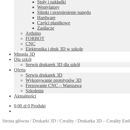
Stoły i nakładki
Wentylatory
Silniki i przeniesienie napędu
Hardware
Części plastikowe
Zasilacze
Arduino
FORBOT
CNC
Elektronika i druk 3D w szkole
Mingda 3D
Dla szkół
Serwis drukarek 3D dla szkół
Oferta
Serwis drukarek 3D
Wykonywanie prototypów 3D
Frezowanie CNC – Warszawa
Szkolenia
Aktualności
0,00
zł
0 Produkt
Strona główna
/
Drukarki 3D
/
Creality
/
Drukarka 3D – Creality End