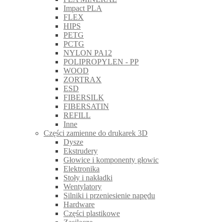
Impact PLA
FLEX
HIPS
PETG
PCTG
NYLON PA12
POLIPROPYLEN - PP
WOOD
ZORTRAX
ESD
FIBERSILK
FIBERSATIN
REFILL
Inne
Części zamienne do drukarek 3D
Dysze
Ekstrudery
Głowice i komponenty głowic
Elektronika
Stoły i nakładki
Wentylatory
Silniki i przeniesienie napędu
Hardware
Części plastikowe