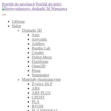
Przejdź do nawigacji
Przejdź do treści
Główna
Sklep
Drukarki 3D
Anet
Anycubic
Artillery
Bambu Lab
Creality
Dobot Mooz
Flashforge
Omni3D
Prusa
Snapmaker
Materiały eksploatacyjne
Żywice DLP
ABS
ABS PLUS
CPEHT
PLA
BVOH
PLA MINERAL