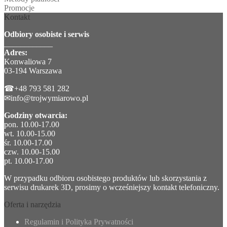
Promocje
Kontakt
Odbiory osobiste i serwis
____________
Adres:
Konwaliowa 7
03-194 Warszawa
☎+48 793 581 282
✉info@trojwymiarowo.pl
Godziny otwarcia:
pon. 10.00-17.00
wt. 10.00-15.00
śr. 10.00-17.00
czw. 10.00-15.00
pt. 10.00-17.00
W przypadku odbioru osobistego produktów lub skorzystania z
serwisu drukarek 3D, prosimy o wcześniejszy kontakt telefoniczny.
Oferta i narzędzia
Regulamin i Polityka Prywatności