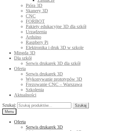
Zasilacze
Pióra 3D
Skanery 3D
CNC
FORBOT
Pakiety edukacyjne 3D dla szkół
Urządzenia
Arduino
Raspbery Pi
Elektronika i druk 3D w szkole
Mingda 3D
Dla szkół
Serwis drukarek 3D dla szkół
Oferta
Serwis drukarek 3D
Wykonywanie prototypów 3D
Frezowanie CNC – Warszawa
Szkolenia
Aktualności
Szukaj:
Szukaj
Menu
Oferta
Serwis drukarek 3D