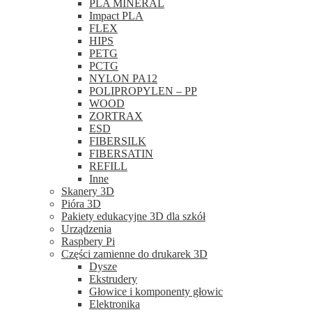
PLA MINERAL
Impact PLA
FLEX
HIPS
PETG
PCTG
NYLON PA12
POLIPROPYLEN – PP
WOOD
ZORTRAX
ESD
FIBERSILK
FIBERSATIN
REFILL
Inne
Skanery 3D
Pióra 3D
Pakiety edukacyjne 3D dla szkół
Urządzenia
Raspbery Pi
Części zamienne do drukarek 3D
Dysze
Ekstrudery
Głowice i komponenty głowic
Elektronika