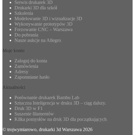
Serwis drukarek 3D
Drukarki 3D dla szkół
Szkolenia
Modelowanie 3D i wizualizacje 3D
Wykonywanie prototypów 3D
Frezowanie CNC – Warszawa
Do pobrania
Nasze aukcje na Allegro
Moje konto
Zaloguj do konta
Zamówienia
Adresy
Zapomniane hasło
Aktualności
Porównanie drukarek Bambu Lab
Sztuczna Inteligencja w druku 3D – ciąg dalszy.
Druk 3D w F1
Suszenie filamentów
Kilka pomysłów na druk 3D dla początkujących
© trojwymiarowo, drukarki 3d Warszawa 2026