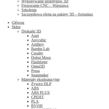
Wykonywanie prototypów 3D
Frezowanie CNC – Warszawa
Szkolenia
Szczegółowa oferta na pakiety 3D – formularz
Główna
Sklep
Drukarki 3D
Anet
Anycubic
Artillery
Bambu Lab
Creality
Dobot Mooz
Flashforge
Omni3D
Prusa
Snapmaker
Materiały eksploatacyjne
Żywice DLP
ABS
ABS PLUS
CPEHT
PLA
BVOH