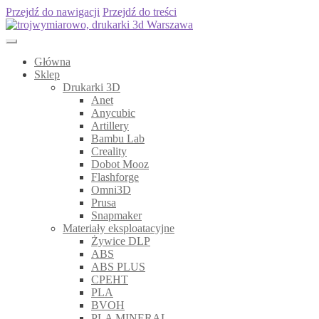
Przejdź do nawigacji
Przejdź do treści
Główna
Sklep
Drukarki 3D
Anet
Anycubic
Artillery
Bambu Lab
Creality
Dobot Mooz
Flashforge
Omni3D
Prusa
Snapmaker
Materiały eksploatacyjne
Żywice DLP
ABS
ABS PLUS
CPEHT
PLA
BVOH
PLA MINERAL