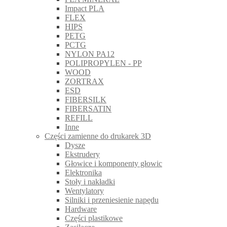
Impact PLA
FLEX
HIPS
PETG
PCTG
NYLON PA12
POLIPROPYLEN - PP
WOOD
ZORTRAX
ESD
FIBERSILK
FIBERSATIN
REFILL
Inne
Części zamienne do drukarek 3D
Dysze
Ekstrudery
Głowice i komponenty głowic
Elektronika
Stoły i nakładki
Wentylatory
Silniki i przeniesienie napędu
Hardware
Części plastikowe