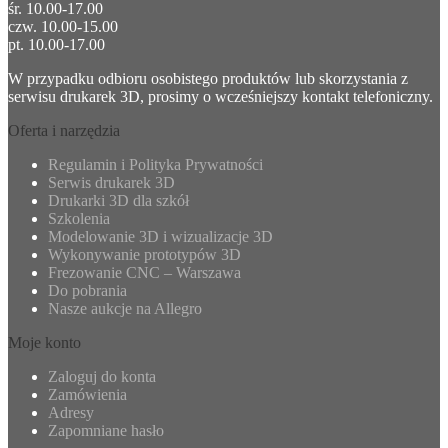
śr. 10.00-17.00
czw. 10.00-15.00
pt. 10.00-17.00
W przypadku odbioru osobistego produktów lub skorzystania z
serwisu drukarek 3D, prosimy o wcześniejszy kontakt telefoniczny.
Oferta i narzędzia
Regulamin i Polityka Prywatności
Serwis drukarek 3D
Drukarki 3D dla szkół
Szkolenia
Modelowanie 3D i wizualizacje 3D
Wykonywanie prototypów 3D
Frezowanie CNC – Warszawa
Do pobrania
Nasze aukcje na Allegro
Moje konto
Zaloguj do konta
Zamówienia
Adresy
Zapomniane hasło