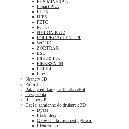
PLA MINERAL
Impact PLA
FLEX
HIPS
PETG
PCTG
NYLON PA12
POLIPROPYLEN – PP
WOOD
ZORTRAX
ESD
FIBERSILK
FIBERSATIN
REFILL
Inne
Skanery 3D
Pióra 3D
Pakiety edukacyjne 3D dla szkół
Urządzenia
Raspbery Pi
Części zamienne do drukarek 3D
Dysze
Ekstrudery
Głowice i komponenty głowic
Elektronika