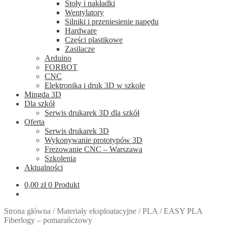
Stoły i nakładki
Wentylatory
Silniki i przeniesienie napędu
Hardware
Części plastikowe
Zasilacze
Arduino
FORBOT
CNC
Elektronika i druk 3D w szkole
Mingda 3D
Dla szkół
Serwis drukarek 3D dla szkół
Oferta
Serwis drukarek 3D
Wykonywanie prototypów 3D
Frezowanie CNC – Warszawa
Szkolenia
Aktualności
0,00
zł
0 Produkt
Strona główna
/
Materiały eksploatacyjne
/
PLA
/
EASY PLA
Fiberlogy – pomarańczowy