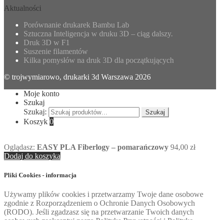
Aktualności
Porównanie drukarek Bambu Lab
Sztuczna Inteligencja w druku 3D – ciąg dalszy.
Druk 3D w F1
Suszenie filamentów
Kilka pomysłów na druk 3D dla początkujących
© trojwymiarowo, drukarki 3d Warszawa 2026
Moje konto
Szukaj
Szukaj:
Szukaj
Koszyk
0
Oglądasz:
EASY PLA Fiberlogy – pomarańczowy
94,00
zł
Dodaj do koszyka
Pliki Cookies - informacja
Używamy plików cookies i przetwarzamy Twoje dane osobowe
zgodnie z Rozporządzeniem o Ochronie Danych Osobowych
(RODO). Jeśli zgadzasz się na przetwarzanie Twoich danych