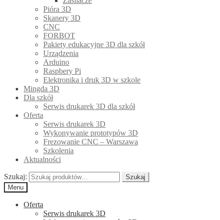
Zasilacze
Pióra 3D
Skanery 3D
CNC
FORBOT
Pakiety edukacyjne 3D dla szkół
Urządzenia
Arduino
Raspbery Pi
Elektronika i druk 3D w szkole
Mingda 3D
Dla szkół
Serwis drukarek 3D dla szkół
Oferta
Serwis drukarek 3D
Wykonywanie prototypów 3D
Frezowanie CNC – Warszawa
Szkolenia
Aktualności
Szukaj:
Szukaj
Menu
Oferta
Serwis drukarek 3D