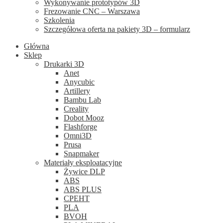
Wykonywanie prototypów 3D
Frezowanie CNC – Warszawa
Szkolenia
Szczegółowa oferta na pakiety 3D – formularz
Główna
Sklep
Drukarki 3D
Anet
Anycubic
Artillery
Bambu Lab
Creality
Dobot Mooz
Flashforge
Omni3D
Prusa
Snapmaker
Materiały eksploatacyjne
Żywice DLP
ABS
ABS PLUS
CPEHT
PLA
BVOH