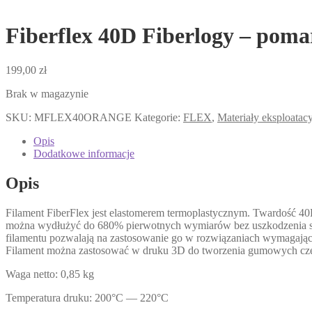
Fiberflex 40D Fiberlogy – pom
199,00
zł
Brak w magazynie
SKU:
MFLEX40ORANGE
Kategorie:
FLEX
,
Materiały eksploatac
Opis
Dodatkowe informacje
Opis
Filament FiberFlex jest elastomerem termoplastycznym. Twardość 4
można wydłużyć do 680% pierwotnych wymiarów bez uszkodzenia str
filamentu pozwalają na zastosowanie go w rozwiązaniach wymagający
Filament można zastosować w druku 3D do tworzenia gumowych częśc
Waga netto: 0,85 kg
Temperatura druku: 200°C — 220°C