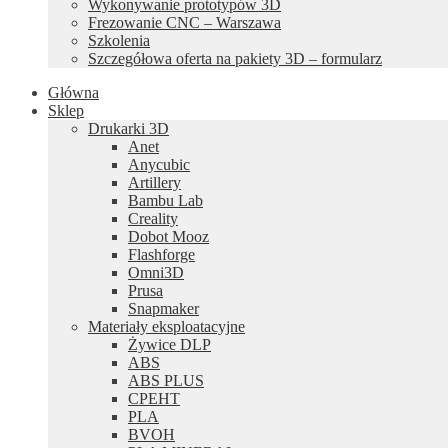
Wykonywanie prototypów 3D
Frezowanie CNC – Warszawa
Szkolenia
Szczegółowa oferta na pakiety 3D – formularz
Główna
Sklep
Drukarki 3D
Anet
Anycubic
Artillery
Bambu Lab
Creality
Dobot Mooz
Flashforge
Omni3D
Prusa
Snapmaker
Materiały eksploatacyjne
Żywice DLP
ABS
ABS PLUS
CPEHT
PLA
BVOH