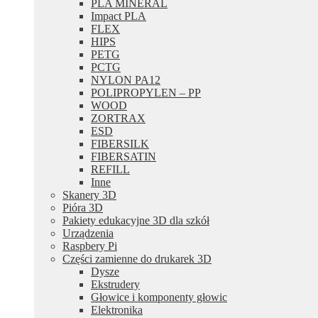
PLA MINERAL
Impact PLA
FLEX
HIPS
PETG
PCTG
NYLON PA12
POLIPROPYLEN – PP
WOOD
ZORTRAX
ESD
FIBERSILK
FIBERSATIN
REFILL
Inne
Skanery 3D
Pióra 3D
Pakiety edukacyjne 3D dla szkół
Urządzenia
Raspbery Pi
Części zamienne do drukarek 3D
Dysze
Ekstrudery
Głowice i komponenty głowic
Elektronika