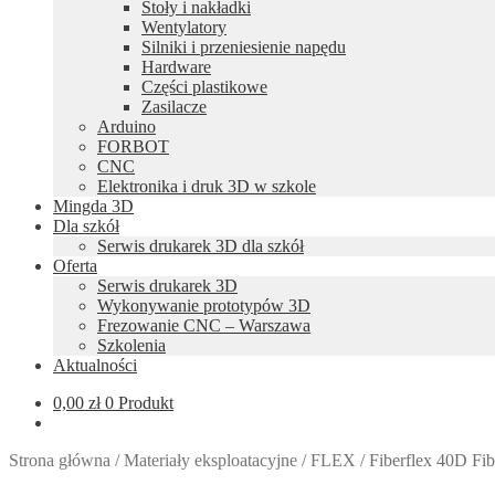
Stoły i nakładki
Wentylatory
Silniki i przeniesienie napędu
Hardware
Części plastikowe
Zasilacze
Arduino
FORBOT
CNC
Elektronika i druk 3D w szkole
Mingda 3D
Dla szkół
Serwis drukarek 3D dla szkół
Oferta
Serwis drukarek 3D
Wykonywanie prototypów 3D
Frezowanie CNC – Warszawa
Szkolenia
Aktualności
0,00
zł
0 Produkt
Strona główna
/
Materiały eksploatacyjne
/
FLEX
/
Fiberflex 40D Fi