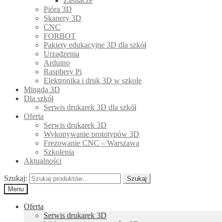
Zasilacze
Pióra 3D
Skanery 3D
CNC
FORBOT
Pakiety edukacyjne 3D dla szkół
Urządzenia
Arduino
Raspbery Pi
Elektronika i druk 3D w szkole
Mingda 3D
Dla szkół
Serwis drukarek 3D dla szkół
Oferta
Serwis drukarek 3D
Wykonywanie prototypów 3D
Frezowanie CNC – Warszawa
Szkolenia
Aktualności
Szukaj:
Szukaj
Menu
Oferta
Serwis drukarek 3D