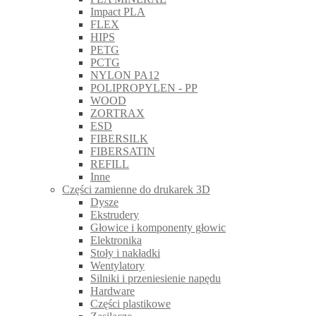
Impact PLA
FLEX
HIPS
PETG
PCTG
NYLON PA12
POLIPROPYLEN - PP
WOOD
ZORTRAX
ESD
FIBERSILK
FIBERSATIN
REFILL
Inne
Części zamienne do drukarek 3D
Dysze
Ekstrudery
Głowice i komponenty głowic
Elektronika
Stoły i nakładki
Wentylatory
Silniki i przeniesienie napędu
Hardware
Części plastikowe