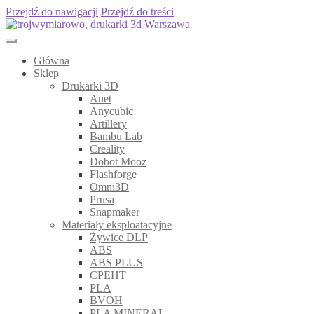
Przejdź do nawigacji
Przejdź do treści
Główna
Sklep
Drukarki 3D
Anet
Anycubic
Artillery
Bambu Lab
Creality
Dobot Mooz
Flashforge
Omni3D
Prusa
Snapmaker
Materiały eksploatacyjne
Żywice DLP
ABS
ABS PLUS
CPEHT
PLA
BVOH
PLA MINERAL