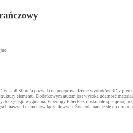
arańczowy
yjne
0D w skali Shore’a pozwala na przeprowadzenie wydruków 3D z prędkoś
uktury elementu. Dodatkowym atutem jest wysoka udarność materiał
ch częstego wyginania. Fiberlogy FiberFlex doskonale spisuje się p
i maszyn i elementów łączeniowych. Świetnie nadaje się do druku pr