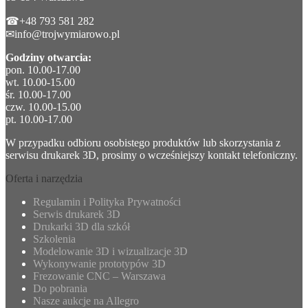
☎+48 793 581 282
✉info@trojwymiarowo.pl
Godziny otwarcia:
pon. 10.00-17.00
wt. 10.00-15.00
śr. 10.00-17.00
czw. 10.00-15.00
pt. 10.00-17.00
W przypadku odbioru osobistego produktów lub skorzystania z
serwisu drukarek 3D, prosimy o wcześniejszy kontakt telefoniczny.
Oferta i narzędzia
Regulamin i Polityka Prywatności
Serwis drukarek 3D
Drukarki 3D dla szkół
Szkolenia
Modelowanie 3D i wizualizacje 3D
Wykonywanie prototypów 3D
Frezowanie CNC – Warszawa
Do pobrania
Nasze aukcje na Allegro