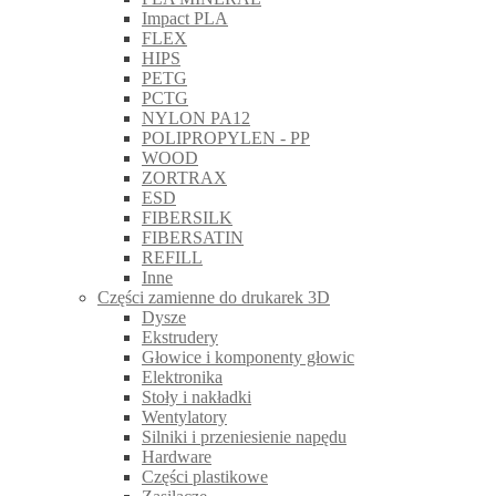
Impact PLA
FLEX
HIPS
PETG
PCTG
NYLON PA12
POLIPROPYLEN - PP
WOOD
ZORTRAX
ESD
FIBERSILK
FIBERSATIN
REFILL
Inne
Części zamienne do drukarek 3D
Dysze
Ekstrudery
Głowice i komponenty głowic
Elektronika
Stoły i nakładki
Wentylatory
Silniki i przeniesienie napędu
Hardware
Części plastikowe