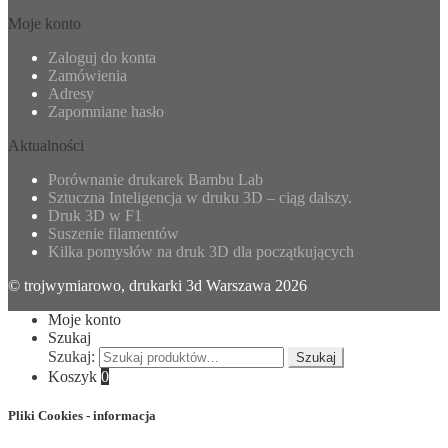
Moje konto
Zaloguj do konta
Zamówienia
Adresy
Zapomniane hasło
Aktualności
Porównanie drukarek Bambu Lab
Sztuczna Inteligencja w druku 3D – ciąg dalszy.
Druk 3D w F1
Suszenie filamentów
Kilka pomysłów na druk 3D dla początkujących
© trojwymiarowo, drukarki 3d Warszawa 2026
Moje konto
Szukaj
Szukaj:
Szukaj
Koszyk
0
Pliki Cookies - informacja