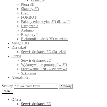
Zasilacze
Pióra 3D
Skanery 3D
CNC
FORBOT
Pakiety edukacyjne 3D dla szkół
Urządzenia
Arduino
Raspbery Pi
Elektronika i druk 3D w szkole
Mingda 3D
Dla szkół
Serwis drukarek 3D dla szkół
Oferta
Serwis drukarek 3D
Wykonywanie prototypów 3D
Frezowanie CNC – Warszawa
Szkolenia
Aktualności
Szukaj:
Szukaj
Menu
Oferta
Serwis drukarek 3D