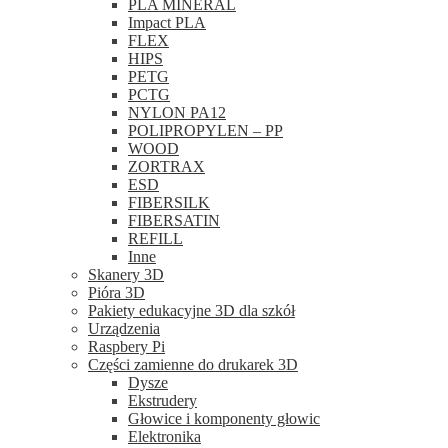
PLA MINERAL
Impact PLA
FLEX
HIPS
PETG
PCTG
NYLON PA12
POLIPROPYLEN – PP
WOOD
ZORTRAX
ESD
FIBERSILK
FIBERSATIN
REFILL
Inne
Skanery 3D
Pióra 3D
Pakiety edukacyjne 3D dla szkół
Urządzenia
Raspbery Pi
Części zamienne do drukarek 3D
Dysze
Ekstrudery
Głowice i komponenty głowic
Elektronika