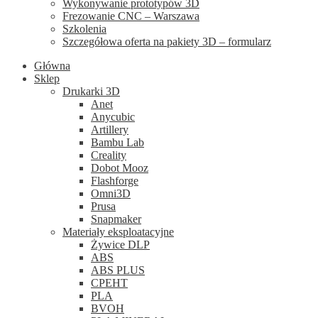
Wykonywanie prototypów 3D
Frezowanie CNC – Warszawa
Szkolenia
Szczegółowa oferta na pakiety 3D – formularz
Główna
Sklep
Drukarki 3D
Anet
Anycubic
Artillery
Bambu Lab
Creality
Dobot Mooz
Flashforge
Omni3D
Prusa
Snapmaker
Materiały eksploatacyjne
Żywice DLP
ABS
ABS PLUS
CPEHT
PLA
BVOH