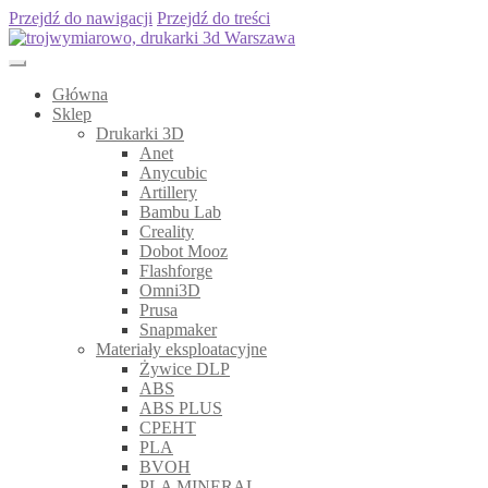
Przejdź do nawigacji
Przejdź do treści
Główna
Sklep
Drukarki 3D
Anet
Anycubic
Artillery
Bambu Lab
Creality
Dobot Mooz
Flashforge
Omni3D
Prusa
Snapmaker
Materiały eksploatacyjne
Żywice DLP
ABS
ABS PLUS
CPEHT
PLA
BVOH
PLA MINERAL