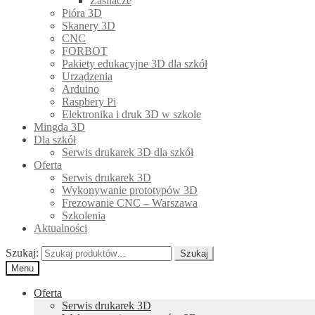
Zasilacze
Pióra 3D
Skanery 3D
CNC
FORBOT
Pakiety edukacyjne 3D dla szkół
Urządzenia
Arduino
Raspbery Pi
Elektronika i druk 3D w szkole
Mingda 3D
Dla szkół
Serwis drukarek 3D dla szkół
Oferta
Serwis drukarek 3D
Wykonywanie prototypów 3D
Frezowanie CNC – Warszawa
Szkolenia
Aktualności
Szukaj:
Szukaj
Menu
Oferta
Serwis drukarek 3D