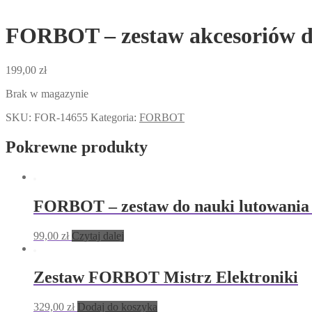
FORBOT – zestaw akcesoriów d
199,00
zł
Brak w magazynie
SKU:
FOR-14655
Kategoria:
FORBOT
Pokrewne produkty
FORBOT – zestaw do nauki lutowani
99,00
zł
Czytaj dalej
Zestaw FORBOT Mistrz Elektroniki
329,00
zł
Dodaj do koszyka