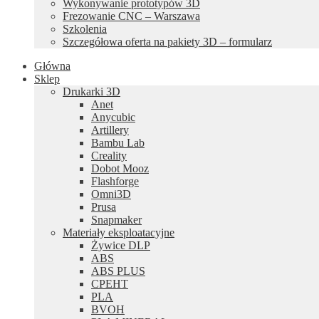
Wykonywanie prototypów 3D
Frezowanie CNC – Warszawa
Szkolenia
Szczegółowa oferta na pakiety 3D – formularz
Główna
Sklep
Drukarki 3D
Anet
Anycubic
Artillery
Bambu Lab
Creality
Dobot Mooz
Flashforge
Omni3D
Prusa
Snapmaker
Materiały eksploatacyjne
Żywice DLP
ABS
ABS PLUS
CPEHT
PLA
BVOH