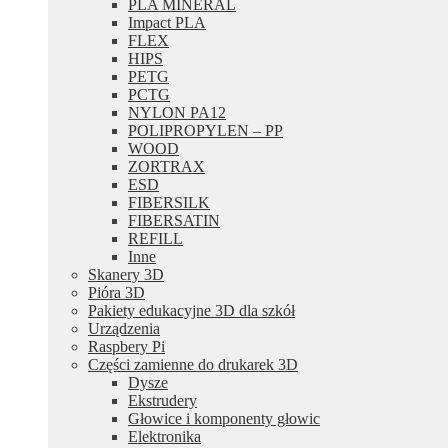
PLA MINERAL
Impact PLA
FLEX
HIPS
PETG
PCTG
NYLON PA12
POLIPROPYLEN – PP
WOOD
ZORTRAX
ESD
FIBERSILK
FIBERSATIN
REFILL
Inne
Skanery 3D
Pióra 3D
Pakiety edukacyjne 3D dla szkół
Urządzenia
Raspbery Pi
Części zamienne do drukarek 3D
Dysze
Ekstrudery
Głowice i komponenty głowic
Elektronika