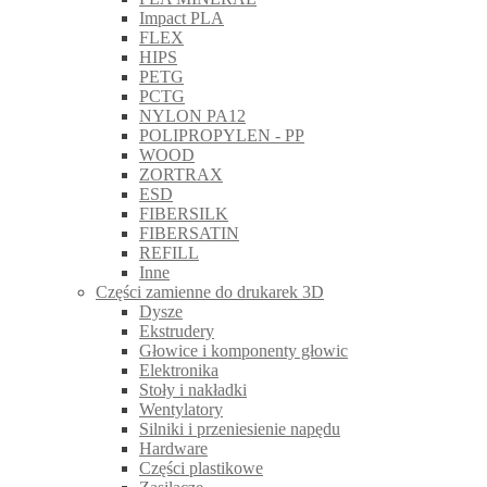
Impact PLA
FLEX
HIPS
PETG
PCTG
NYLON PA12
POLIPROPYLEN - PP
WOOD
ZORTRAX
ESD
FIBERSILK
FIBERSATIN
REFILL
Inne
Części zamienne do drukarek 3D
Dysze
Ekstrudery
Głowice i komponenty głowic
Elektronika
Stoły i nakładki
Wentylatory
Silniki i przeniesienie napędu
Hardware
Części plastikowe