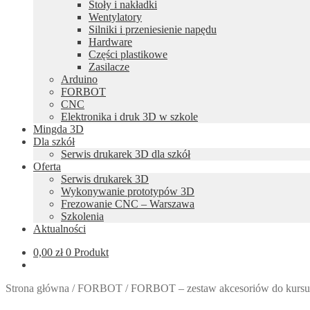
Stoły i nakładki
Wentylatory
Silniki i przeniesienie napędu
Hardware
Części plastikowe
Zasilacze
Arduino
FORBOT
CNC
Elektronika i druk 3D w szkole
Mingda 3D
Dla szkół
Serwis drukarek 3D dla szkół
Oferta
Serwis drukarek 3D
Wykonywanie prototypów 3D
Frezowanie CNC – Warszawa
Szkolenia
Aktualności
0,00
zł
0 Produkt
Strona główna
/
FORBOT
/
FORBOT – zestaw akcesoriów do kursu