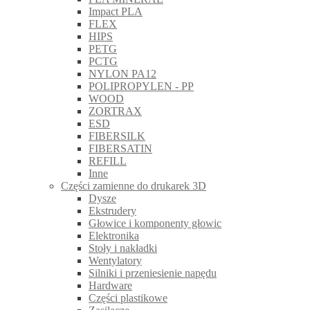
Impact PLA
FLEX
HIPS
PETG
PCTG
NYLON PA12
POLIPROPYLEN - PP
WOOD
ZORTRAX
ESD
FIBERSILK
FIBERSATIN
REFILL
Inne
Części zamienne do drukarek 3D
Dysze
Ekstrudery
Głowice i komponenty głowic
Elektronika
Stoły i nakładki
Wentylatory
Silniki i przeniesienie napędu
Hardware
Części plastikowe