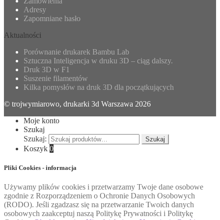
Zamówienia
Adresy
Zapomniane hasło
Aktualności
Porównanie drukarek Bambu Lab
Sztuczna Inteligencja w druku 3D – ciąg dalszy.
Druk 3D w F1
Suszenie filamentów
Kilka pomysłów na druk 3D dla początkujących
© trojwymiarowo, drukarki 3d Warszawa 2026
Moje konto
Szukaj
Szukaj:
Szukaj
Koszyk
0
Pliki Cookies - informacja
Używamy plików cookies i przetwarzamy Twoje dane osobowe
zgodnie z Rozporządzeniem o Ochronie Danych Osobowych
(RODO). Jeśli zgadzasz się na przetwarzanie Twoich danych
osobowych zaakceptuj naszą Politykę Prywatności i Politykę