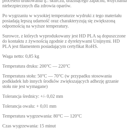
procesem drukowania tj.: skurczu, drażniącego zapachu, wdychania
niebezpiecznych dla zdrowia oparów.
Po wygrzaniu w wysokiej temperaturze wydruki z tego materiału
posiadają lepszą udarność oraz charakteryzują się zwiększoną
odpornością na wyższe temperatury.
Surowce, z których wyprodukowany jest HD PLA są dopuszczone
do kontaktu z żywnością zgodnie z dyrektywami Unijnymi. HD
PLA jest filamentem posiadającym certyfikat RoHS.
Waga netto: 0,85 kg
Temperatura druku: 200°C — 220°C
Temperatura stołu: 50°C — 70°C (w przypadku stosowania
podkładek lub innych środków zwiększających adhezję grzanie
stołu nie jest wymagane)
Tolerancja średnicy: +/- 0,02 mm
Tolerancja owalu: + 0,01 mm
Temperatura wygrzewania: 80°C — 120°C
Czas wygrzewania: 15 minut