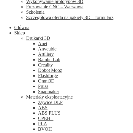
Wykonywanie prototypów 3D
Frezowanie CNC – Warszawa
Szkolenia
Szczegółowa oferta na pakiety 3D – formularz
Główna
Sklep
Drukarki 3D
Anet
Anycubic
Artillery
Bambu Lab
Creality
Dobot Mooz
Flashforge
Omni3D
Prusa
Snapmaker
Materiały eksploatacyjne
Żywice DLP
ABS
ABS PLUS
CPEHT
PLA
BVOH