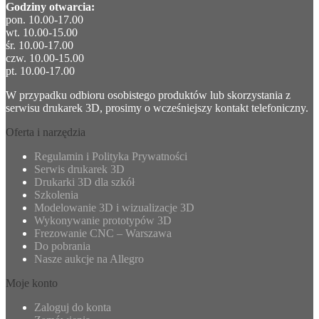
Godziny otwarcia:
pon. 10.00-17.00
wt. 10.00-15.00
śr. 10.00-17.00
czw. 10.00-15.00
pt. 10.00-17.00
W przypadku odbioru osobistego produktów lub skorzystania z
serwisu drukarek 3D, prosimy o wcześniejszy kontakt telefoniczny.
Oferta i narzędzia
Regulamin i Polityka Prywatności
Serwis drukarek 3D
Drukarki 3D dla szkół
Szkolenia
Modelowanie 3D i wizualizacje 3D
Wykonywanie prototypów 3D
Frezowanie CNC – Warszawa
Do pobrania
Nasze aukcje na Allegro
Moje konto
Zaloguj do konta