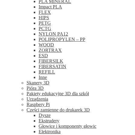
PLA MINERAL
Impact PLA
FLEX
HIPS
PETG
PCTG
NYLON PA12
POLIPROPYLEN – PP
WOOD
ZORTRAX
ESD
FIBERSILK
FIBERSATIN
REFILL
Inne
Skanery 3D
Pióra 3D
Pakiety edukacyjne 3D dla szkół
Urządzenia
Raspbery Pi
Części zamienne do drukarek 3D
Dysze
Ekstrudery
Głowice i komponenty głowic
Elektronika