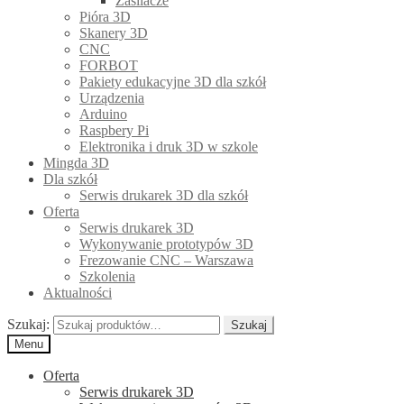
Zasilacze
Pióra 3D
Skanery 3D
CNC
FORBOT
Pakiety edukacyjne 3D dla szkół
Urządzenia
Arduino
Raspbery Pi
Elektronika i druk 3D w szkole
Mingda 3D
Dla szkół
Serwis drukarek 3D dla szkół
Oferta
Serwis drukarek 3D
Wykonywanie prototypów 3D
Frezowanie CNC – Warszawa
Szkolenia
Aktualności
Szukaj:
Szukaj
Menu
Oferta
Serwis drukarek 3D