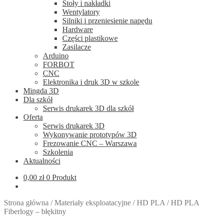
Stoły i nakładki
Wentylatory
Silniki i przeniesienie napędu
Hardware
Części plastikowe
Zasilacze
Arduino
FORBOT
CNC
Elektronika i druk 3D w szkole
Mingda 3D
Dla szkół
Serwis drukarek 3D dla szkół
Oferta
Serwis drukarek 3D
Wykonywanie prototypów 3D
Frezowanie CNC – Warszawa
Szkolenia
Aktualności
0,00
zł
0 Produkt
Strona główna
/
Materiały eksploatacyjne
/
HD PLA
/
HD PLA
Fiberlogy – błękitny