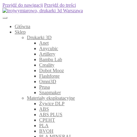
Przejdź do nawigacji
Przejdź do treści
Główna
Sklep
Drukarki 3D
Anet
Anycubic
Artillery
Bambu Lab
Creality
Dobot Mooz
Flashforge
Omni3D
Prusa
Snapmaker
Materiały eksploatacyjne
Żywice DLP
ABS
ABS PLUS
CPEHT
PLA
BVOH
PLA MINERAL