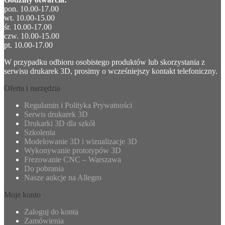
pon. 10.00-17.00
wt. 10.00-15.00
śr. 10.00-17.00
czw. 10.00-15.00
pt. 10.00-17.00
W przypadku odbioru osobistego produktów lub skorzystania z
serwisu drukarek 3D, prosimy o wcześniejszy kontakt telefoniczny.
Oferta i narzędzia
Regulamin i Polityka Prywatności
Serwis drukarek 3D
Drukarki 3D dla szkół
Szkolenia
Modelowanie 3D i wizualizacje 3D
Wykonywanie prototypów 3D
Frezowanie CNC – Warszawa
Do pobrania
Nasze aukcje na Allegro
Moje konto
Zaloguj do konta
Zamówienia