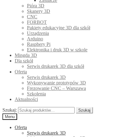
Zasilacze
Pióra 3D
Skanery 3D
CNC
FORBOT
Pakiety edukacyjne 3D dla szkół
Urządzenia
Arduino
Raspbery Pi
Elektronika i druk 3D w szkole
Mingda 3D
Dla szkół
Serwis drukarek 3D dla szkół
Oferta
Serwis drukarek 3D
Wykonywanie prototypów 3D
Frezowanie CNC – Warszawa
Szkolenia
Aktualności
Szukaj:
Szukaj
Menu
Oferta
Serwis drukarek 3D