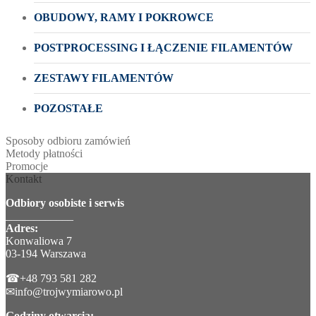
OBUDOWY, RAMY I POKROWCE
POSTPROCESSING I ŁĄCZENIE FILAMENTÓW
ZESTAWY FILAMENTÓW
POZOSTAŁE
Sposoby odbioru zamówień
Metody płatności
Promocje
Kontakt
Odbiory osobiste i serwis
____________
Adres:
Konwaliowa 7
03-194 Warszawa
☎+48 793 581 282
✉info@trojwymiarowo.pl
Godziny otwarcia: