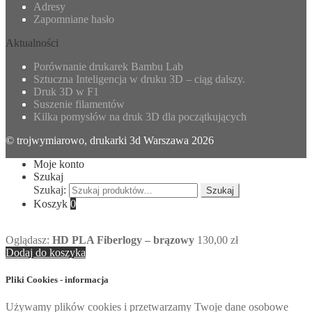
Adresy
Zapomniane hasło
Aktualności
Porównanie drukarek Bambu Lab
Sztuczna Inteligencja w druku 3D – ciąg dalszy.
Druk 3D w F1
Suszenie filamentów
Kilka pomysłów na druk 3D dla początkujących
© trojwymiarowo, drukarki 3d Warszawa 2026
Moje konto
Szukaj
Szukaj:
Szukaj
Koszyk
0
Oglądasz:
HD PLA Fiberlogy – brązowy
130,00
zł
Dodaj do koszyka
Pliki Cookies - informacja
Używamy plików cookies i przetwarzamy Twoje dane osobowe