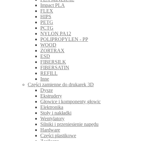
Impact PLA
FLEX
HIPS
PETG
PCTG
NYLON PA12
POLIPROPYLEN - PP
WOOD
ZORTRAX
ESD
FIBERSILK
FIBERSATIN
REFILL
Inne
Części zamienne do drukarek 3D
Dysze
Ekstrudery
Głowice i komponenty głowic
Elektronika
Stoły i nakładki
Wentylatory
Silniki i przeniesienie napędu
Hardware
Części plastikowe