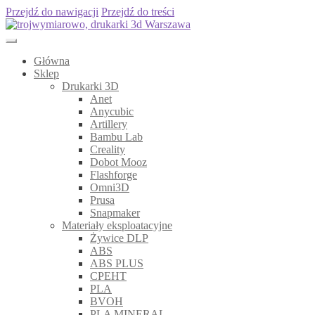
Przejdź do nawigacji
Przejdź do treści
Główna
Sklep
Drukarki 3D
Anet
Anycubic
Artillery
Bambu Lab
Creality
Dobot Mooz
Flashforge
Omni3D
Prusa
Snapmaker
Materiały eksploatacyjne
Żywice DLP
ABS
ABS PLUS
CPEHT
PLA
BVOH
PLA MINERAL