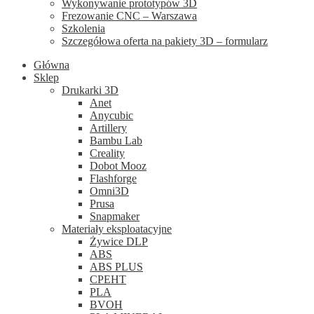
Wykonywanie prototypów 3D
Frezowanie CNC – Warszawa
Szkolenia
Szczegółowa oferta na pakiety 3D – formularz
Główna
Sklep
Drukarki 3D
Anet
Anycubic
Artillery
Bambu Lab
Creality
Dobot Mooz
Flashforge
Omni3D
Prusa
Snapmaker
Materiały eksploatacyjne
Żywice DLP
ABS
ABS PLUS
CPEHT
PLA
BVOH