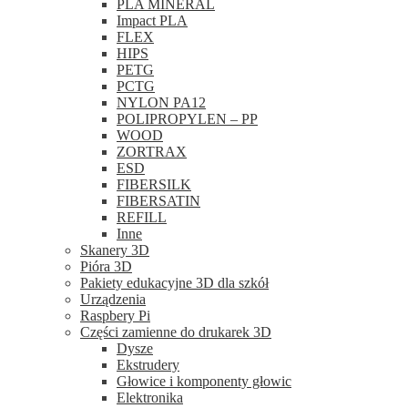
PLA MINERAL
Impact PLA
FLEX
HIPS
PETG
PCTG
NYLON PA12
POLIPROPYLEN – PP
WOOD
ZORTRAX
ESD
FIBERSILK
FIBERSATIN
REFILL
Inne
Skanery 3D
Pióra 3D
Pakiety edukacyjne 3D dla szkół
Urządzenia
Raspbery Pi
Części zamienne do drukarek 3D
Dysze
Ekstrudery
Głowice i komponenty głowic
Elektronika