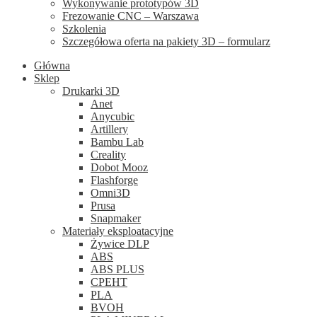
Wykonywanie prototypów 3D
Frezowanie CNC – Warszawa
Szkolenia
Szczegółowa oferta na pakiety 3D – formularz
Główna
Sklep
Drukarki 3D
Anet
Anycubic
Artillery
Bambu Lab
Creality
Dobot Mooz
Flashforge
Omni3D
Prusa
Snapmaker
Materiały eksploatacyjne
Żywice DLP
ABS
ABS PLUS
CPEHT
PLA
BVOH