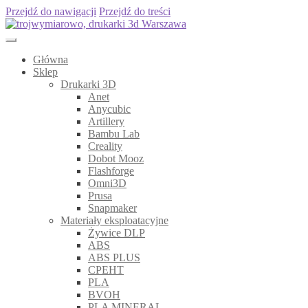
Przejdź do nawigacji
Przejdź do treści
Główna
Sklep
Drukarki 3D
Anet
Anycubic
Artillery
Bambu Lab
Creality
Dobot Mooz
Flashforge
Omni3D
Prusa
Snapmaker
Materiały eksploatacyjne
Żywice DLP
ABS
ABS PLUS
CPEHT
PLA
BVOH
PLA MINERAL