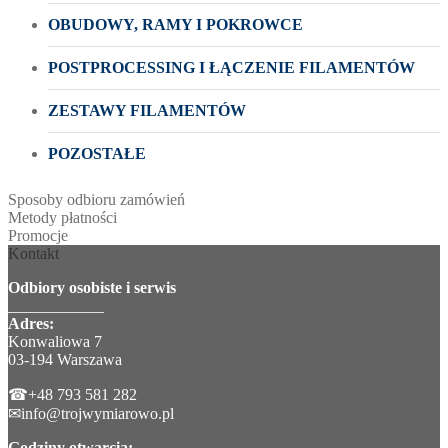
OBUDOWY, RAMY I POKROWCE
POSTPROCESSING I ŁĄCZENIE FILAMENTÓW
ZESTAWY FILAMENTÓW
POZOSTAŁE
Sposoby odbioru zamówień
Metody płatności
Promocje
Kontakt
Odbiory osobiste i serwis
____________
Adres:
Konwaliowa 7
03-194 Warszawa
☎+48 793 581 282
✉info@trojwymiarowo.pl
Godziny otwarcia: