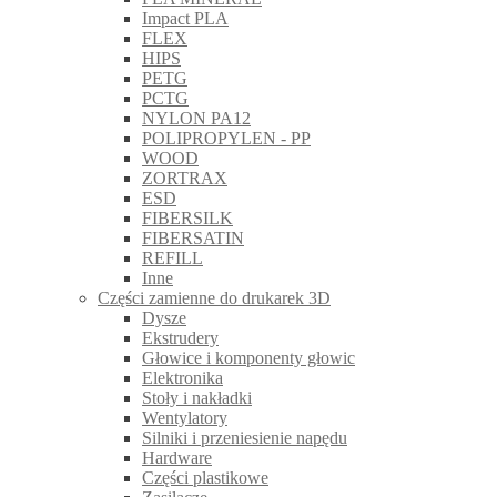
Impact PLA
FLEX
HIPS
PETG
PCTG
NYLON PA12
POLIPROPYLEN - PP
WOOD
ZORTRAX
ESD
FIBERSILK
FIBERSATIN
REFILL
Inne
Części zamienne do drukarek 3D
Dysze
Ekstrudery
Głowice i komponenty głowic
Elektronika
Stoły i nakładki
Wentylatory
Silniki i przeniesienie napędu
Hardware
Części plastikowe