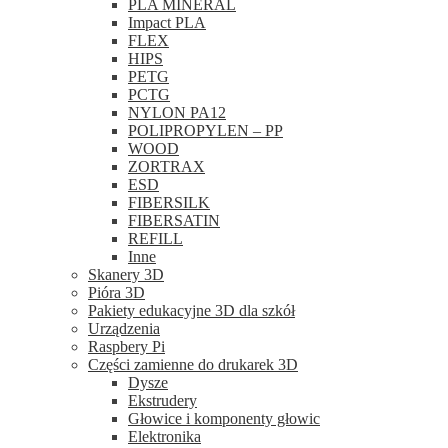
PLA MINERAL
Impact PLA
FLEX
HIPS
PETG
PCTG
NYLON PA12
POLIPROPYLEN – PP
WOOD
ZORTRAX
ESD
FIBERSILK
FIBERSATIN
REFILL
Inne
Skanery 3D
Pióra 3D
Pakiety edukacyjne 3D dla szkół
Urządzenia
Raspbery Pi
Części zamienne do drukarek 3D
Dysze
Ekstrudery
Głowice i komponenty głowic
Elektronika