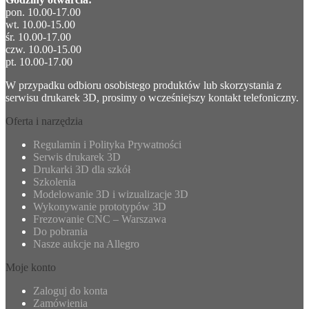
pon. 10.00-17.00
wt. 10.00-15.00
śr. 10.00-17.00
czw. 10.00-15.00
pt. 10.00-17.00
W przypadku odbioru osobistego produktów lub skorzystania z
serwisu drukarek 3D, prosimy o wcześniejszy kontakt telefoniczny.
Oferta i narzędzia
Regulamin i Polityka Prywatności
Serwis drukarek 3D
Drukarki 3D dla szkół
Szkolenia
Modelowanie 3D i wizualizacje 3D
Wykonywanie prototypów 3D
Frezowanie CNC – Warszawa
Do pobrania
Nasze aukcje na Allegro
Moje konto
Zaloguj do konta
Zamówienia