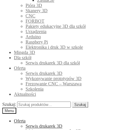
Zasilacze
Pióra 3D
Skanery 3D
CNC
FORBOT
Pakiety edukacyjne 3D dla szkół
Urządzenia
Arduino
Raspbery Pi
Elektronika i druk 3D w szkole
Mingda 3D
Dla szkół
Serwis drukarek 3D dla szkół
Oferta
Serwis drukarek 3D
Wykonywanie prototypów 3D
Frezowanie CNC – Warszawa
Szkolenia
Aktualności
Szukaj:
Szukaj
Menu
Oferta
Serwis drukarek 3D