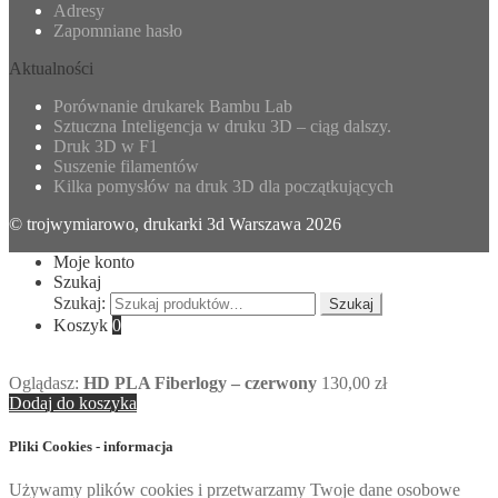
Adresy
Zapomniane hasło
Aktualności
Porównanie drukarek Bambu Lab
Sztuczna Inteligencja w druku 3D – ciąg dalszy.
Druk 3D w F1
Suszenie filamentów
Kilka pomysłów na druk 3D dla początkujących
© trojwymiarowo, drukarki 3d Warszawa 2026
Moje konto
Szukaj
Szukaj:
Szukaj
Koszyk
0
Oglądasz:
HD PLA Fiberlogy – czerwony
130,00
zł
Dodaj do koszyka
Pliki Cookies - informacja
Używamy plików cookies i przetwarzamy Twoje dane osobowe