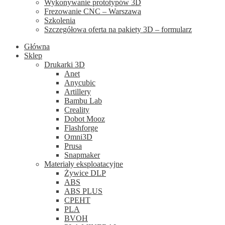
Wykonywanie prototypów 3D
Frezowanie CNC – Warszawa
Szkolenia
Szczegółowa oferta na pakiety 3D – formularz
Główna
Sklep
Drukarki 3D
Anet
Anycubic
Artillery
Bambu Lab
Creality
Dobot Mooz
Flashforge
Omni3D
Prusa
Snapmaker
Materiały eksploatacyjne
Żywice DLP
ABS
ABS PLUS
CPEHT
PLA
BVOH