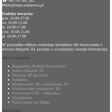
☎+48 793 581 282
✉info@trojwymiarowo.pl
Godziny otwarcia:
pon. 10.00-17.00
wt. 10.00-15.00
śr. 10.00-17.00
czw. 10.00-15.00
pt. 10.00-17.00
W przypadku odbioru osobistego produktów lub skorzystania z
serwisu drukarek 3D, prosimy o wcześniejszy kontakt telefoniczny.
Oferta i narzędzia
Regulamin i Polityka Prywatności
Serwis drukarek 3D
Drukarki 3D dla szkół
Szkolenia
Modelowanie 3D i wizualizacje 3D
Wykonywanie prototypów 3D
Frezowanie CNC – Warszawa
Do pobrania
Nasze aukcje na Allegro
Moje konto