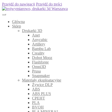
Przejdź do nawigacji
Przejdź do treści
Główna
Sklep
Drukarki 3D
Anet
Anycubic
Artillery
Bambu Lab
Creality
Dobot Mooz
Flashforge
Omni3D
Prusa
Snapmaker
Materiały eksploatacyjne
Żywice DLP
ABS
ABS PLUS
CPEHT
PLA
BVOH
PLA MINERAL