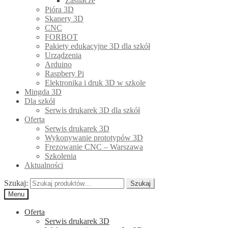
Zasilacze
Pióra 3D
Skanery 3D
CNC
FORBOT
Pakiety edukacyjne 3D dla szkół
Urządzenia
Arduino
Raspbery Pi
Elektronika i druk 3D w szkole
Mingda 3D
Dla szkół
Serwis drukarek 3D dla szkół
Oferta
Serwis drukarek 3D
Wykonywanie prototypów 3D
Frezowanie CNC – Warszawa
Szkolenia
Aktualności
Szukaj:
Szukaj
Menu
Oferta
Serwis drukarek 3D