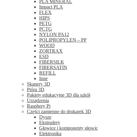
PLA MINERAL
Impact PLA
FLEX
HIPS
PETG
PCTG
NYLON PA12
POLIPROPYLEN – PP
WOOD
ZORTRAX
ESD
FIBERSILK
FIBERSATIN
REFILL
Inne
Skanery 3D
Pióra 3D
Pakiety edukacyjne 3D dla szkół
Urządzenia
Raspbery Pi
Części zamienne do drukarek 3D
Dysze
Ekstrudery
Głowice i komponenty głowic
Elektronika