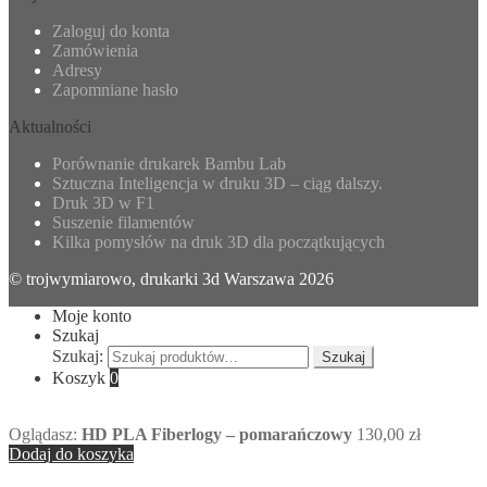
Zaloguj do konta
Zamówienia
Adresy
Zapomniane hasło
Aktualności
Porównanie drukarek Bambu Lab
Sztuczna Inteligencja w druku 3D – ciąg dalszy.
Druk 3D w F1
Suszenie filamentów
Kilka pomysłów na druk 3D dla początkujących
© trojwymiarowo, drukarki 3d Warszawa 2026
Moje konto
Szukaj
Szukaj:
Szukaj
Koszyk
0
Oglądasz:
HD PLA Fiberlogy – pomarańczowy
130,00
zł
Dodaj do koszyka