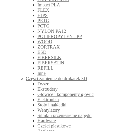
Impact PLA
FLEX
HIPS
PETG
PCTG
NYLON PA12
POLIPROPYLEN - PP
WOOD
ZORTRAX
ESD
FIBERSILK
FIBERSATIN
REFILL
Inne
Części zamienne do drukarek 3D
Dysze
Ekstrudery
Głowice i komponenty głowic
Elektronika
Stoły i nakładki
Wentylatory
Silniki i przeniesienie napędu
Hardware
Części plastikowe