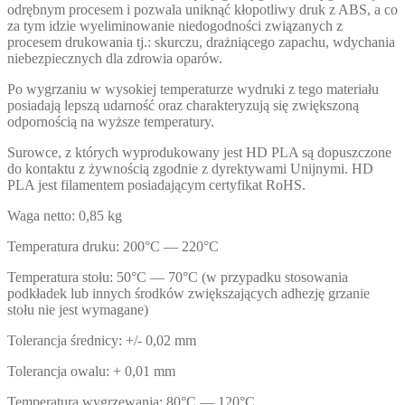
odrębnym procesem i pozwala uniknąć kłopotliwy druk z ABS, a co
za tym idzie wyeliminowanie niedogodności związanych z
procesem drukowania tj.: skurczu, drażniącego zapachu, wdychania
niebezpiecznych dla zdrowia oparów.
Po wygrzaniu w wysokiej temperaturze wydruki z tego materiału
posiadają lepszą udarność oraz charakteryzują się zwiększoną
odpornością na wyższe temperatury.
Surowce, z których wyprodukowany jest HD PLA są dopuszczone
do kontaktu z żywnością zgodnie z dyrektywami Unijnymi. HD
PLA jest filamentem posiadającym certyfikat RoHS.
Waga netto: 0,85 kg
Temperatura druku: 200°C — 220°C
Temperatura stołu: 50°C — 70°C (w przypadku stosowania
podkładek lub innych środków zwiększających adhezję grzanie
stołu nie jest wymagane)
Tolerancja średnicy: +/- 0,02 mm
Tolerancja owalu: + 0,01 mm
Temperatura wygrzewania: 80°C — 120°C