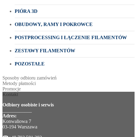
PIÓRA 3D
OBUDOWY, RAMY I POKROWCE
POSTPROCESSING I ŁĄCZENIE FILAMENTÓW
ZESTAWY FILAMENTÓW
POZOSTAŁE
Sposoby odbioru zamówień
Metody płatności
Promocje
Kontakt
Odbiory osobiste i serwis
____________
Adres:
Konwaliowa 7
03-194 Warszawa