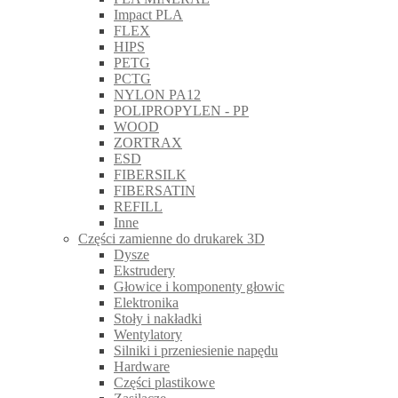
Impact PLA
FLEX
HIPS
PETG
PCTG
NYLON PA12
POLIPROPYLEN - PP
WOOD
ZORTRAX
ESD
FIBERSILK
FIBERSATIN
REFILL
Inne
Części zamienne do drukarek 3D
Dysze
Ekstrudery
Głowice i komponenty głowic
Elektronika
Stoły i nakładki
Wentylatory
Silniki i przeniesienie napędu
Hardware
Części plastikowe