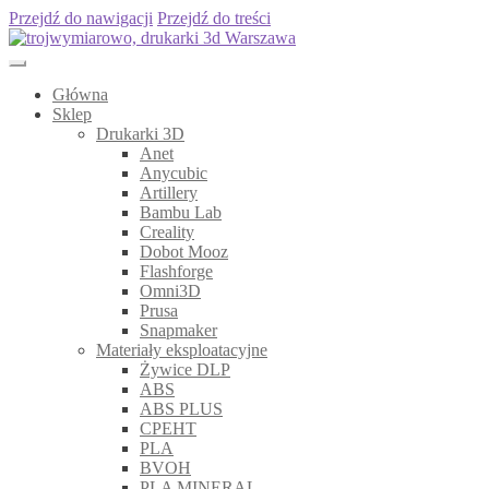
Przejdź do nawigacji
Przejdź do treści
Główna
Sklep
Drukarki 3D
Anet
Anycubic
Artillery
Bambu Lab
Creality
Dobot Mooz
Flashforge
Omni3D
Prusa
Snapmaker
Materiały eksploatacyjne
Żywice DLP
ABS
ABS PLUS
CPEHT
PLA
BVOH
PLA MINERAL