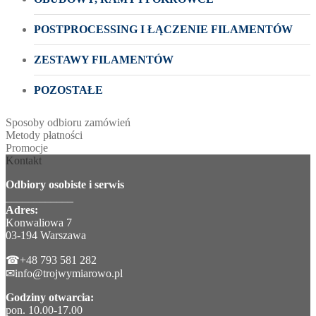
POSTPROCESSING I ŁĄCZENIE FILAMENTÓW
ZESTAWY FILAMENTÓW
POZOSTAŁE
Sposoby odbioru zamówień
Metody płatności
Promocje
Kontakt
Odbiory osobiste i serwis
____________
Adres:
Konwaliowa 7
03-194 Warszawa
☎+48 793 581 282
✉info@trojwymiarowo.pl
Godziny otwarcia:
pon. 10.00-17.00