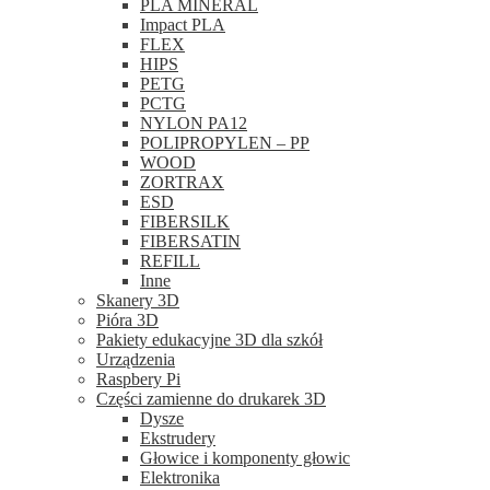
PLA MINERAL
Impact PLA
FLEX
HIPS
PETG
PCTG
NYLON PA12
POLIPROPYLEN – PP
WOOD
ZORTRAX
ESD
FIBERSILK
FIBERSATIN
REFILL
Inne
Skanery 3D
Pióra 3D
Pakiety edukacyjne 3D dla szkół
Urządzenia
Raspbery Pi
Części zamienne do drukarek 3D
Dysze
Ekstrudery
Głowice i komponenty głowic
Elektronika