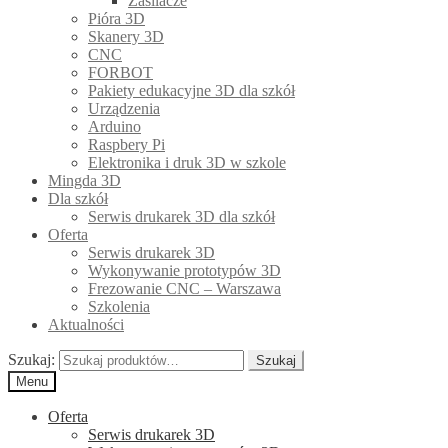
Zasilacze
Pióra 3D
Skanery 3D
CNC
FORBOT
Pakiety edukacyjne 3D dla szkół
Urządzenia
Arduino
Raspbery Pi
Elektronika i druk 3D w szkole
Mingda 3D
Dla szkół
Serwis drukarek 3D dla szkół
Oferta
Serwis drukarek 3D
Wykonywanie prototypów 3D
Frezowanie CNC – Warszawa
Szkolenia
Aktualności
Szukaj:
Szukaj
Menu
Oferta
Serwis drukarek 3D