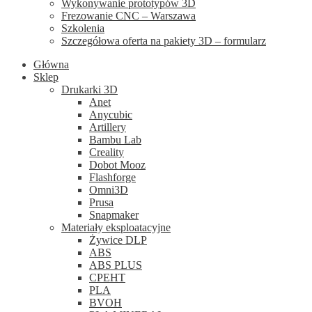
Wykonywanie prototypów 3D
Frezowanie CNC – Warszawa
Szkolenia
Szczegółowa oferta na pakiety 3D – formularz
Główna
Sklep
Drukarki 3D
Anet
Anycubic
Artillery
Bambu Lab
Creality
Dobot Mooz
Flashforge
Omni3D
Prusa
Snapmaker
Materiały eksploatacyjne
Żywice DLP
ABS
ABS PLUS
CPEHT
PLA
BVOH