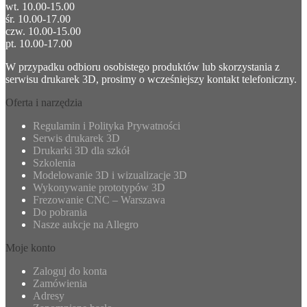
wt. 10.00-15.00
śr. 10.00-17.00
czw. 10.00-15.00
pt. 10.00-17.00
W przypadku odbioru osobistego produktów lub skorzystania z
serwisu drukarek 3D, prosimy o wcześniejszy kontakt telefoniczny.
Oferta i narzędzia
Regulamin i Polityka Prywatności
Serwis drukarek 3D
Drukarki 3D dla szkół
Szkolenia
Modelowanie 3D i wizualizacje 3D
Wykonywanie prototypów 3D
Frezowanie CNC – Warszawa
Do pobrania
Nasze aukcje na Allegro
Moje konto
Zaloguj do konta
Zamówienia
Adresy