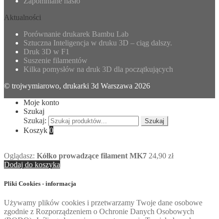
Zapomniane hasło
Aktualności
Porównanie drukarek Bambu Lab
Sztuczna Inteligencja w druku 3D – ciąg dalszy.
Druk 3D w F1
Suszenie filamentów
Kilka pomysłów na druk 3D dla początkujących
© trojwymiarowo, drukarki 3d Warszawa 2026
Moje konto
Szukaj
Szukaj:
Szukaj
Koszyk
0
Oglądasz:
Kółko prowadzące filament MK7
24,90
zł
Dodaj do koszyka
Pliki Cookies - informacja
Używamy plików cookies i przetwarzamy Twoje dane osobowe
zgodnie z Rozporządzeniem o Ochronie Danych Osobowych