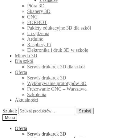
Zasilacze
Pióra 3D
Skanery 3D
CNC
FORBOT
Pakiety edukacyjne 3D dla szkół
Urządzenia
Arduino
Raspbery Pi
Elektronika i druk 3D w szkole
Mingda 3D
Dla szkół
Serwis drukarek 3D dla szkół
Oferta
Serwis drukarek 3D
Wykonywanie prototypów 3D
Frezowanie CNC – Warszawa
Szkolenia
Aktualności
Szukaj:
Szukaj
Menu
Oferta
Serwis drukarek 3D