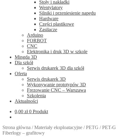
Stoły i nakładki
Wentylatory
Silniki i przeniesienie napędu
Hardware
Części plastikowe
Zasilacze
Arduino
FORBOT
CNC
Elektronika i druk 3D w szkole
Mingda 3D
Dla szkół
Serwis drukarek 3D dla szkół
Oferta
Serwis drukarek 3D
Wykonywanie prototypów 3D
Frezowanie CNC – Warszawa
Szkolenia
Aktualności
0,00
zł
0 Produkt
Strona główna
/
Materiały eksploatacyjne
/
PETG
/
PET-G
Fiberlogy – grafitowy