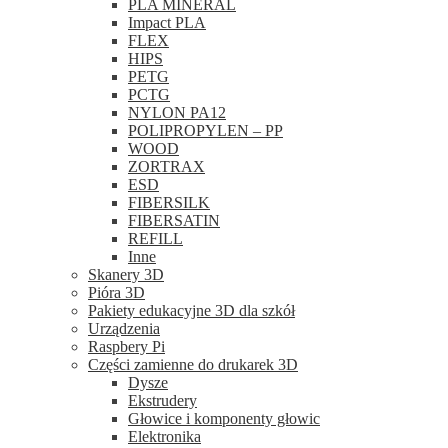
PLA MINERAL
Impact PLA
FLEX
HIPS
PETG
PCTG
NYLON PA12
POLIPROPYLEN – PP
WOOD
ZORTRAX
ESD
FIBERSILK
FIBERSATIN
REFILL
Inne
Skanery 3D
Pióra 3D
Pakiety edukacyjne 3D dla szkół
Urządzenia
Raspbery Pi
Części zamienne do drukarek 3D
Dysze
Ekstrudery
Głowice i komponenty głowic
Elektronika