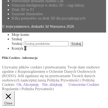
Porównanie drukarek Bambu Lab
Sztuczna Inteligencja w druku 3D – ciąg dalszy.
Druk 3D w F1
Suszenie filamentów
Kilka pomysłów na druk 3D dla początkujących
© trojwymiarowo, drukarki 3d Warszawa 2026
Moje konto
Szukaj
Szukaj:
Szukaj
Koszyk
0
Pliki Cookies - informacja
Używamy plików cookies i przetwarzamy Twoje dane osobowe
zgodnie z Rozporządzeniem o Ochronie Danych Osobowych
(RODO). Jeśli zgadzasz się na przetwarzanie Twoich danych
osobowych zaakceptuj naszą Politykę Prywatności i Politykę
Cookies
Ok, Akceptuję
Nie, dziękuję
Ustawienia Cookies
Regulamin i Polityka Prywatności
Close