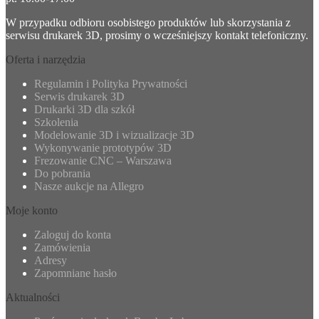
W przypadku odbioru osobistego produktów lub skorzystania z
serwisu drukarek 3D, prosimy o wcześniejszy kontakt telefoniczny.
Oferta i narzędzia
Regulamin i Polityka Prywatności
Serwis drukarek 3D
Drukarki 3D dla szkół
Szkolenia
Modelowanie 3D i wizualizacje 3D
Wykonywanie prototypów 3D
Frezowanie CNC – Warszawa
Do pobrania
Nasze aukcje na Allegro
Moje konto
Zaloguj do konta
Zamówienia
Adresy
Zapomniane hasło
Aktualności