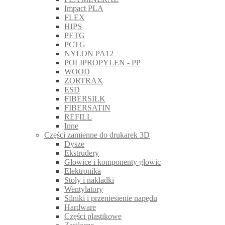
Impact PLA
FLEX
HIPS
PETG
PCTG
NYLON PA12
POLIPROPYLEN - PP
WOOD
ZORTRAX
ESD
FIBERSILK
FIBERSATIN
REFILL
Inne
Części zamienne do drukarek 3D
Dysze
Ekstrudery
Głowice i komponenty głowic
Elektronika
Stoły i nakładki
Wentylatory
Silniki i przeniesienie napędu
Hardware
Części plastikowe