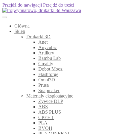
Przejdź do nawigacji
Przejdź do treści
Główna
Sklep
Drukarki 3D
Anet
Anycubic
Artillery
Bambu Lab
Creality
Dobot Mooz
Flashforge
Omni3D
Prusa
Snapmaker
Materiały eksploatacyjne
Żywice DLP
ABS
ABS PLUS
CPEHT
PLA
BVOH
PLA MINERAL