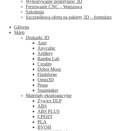
Wykonywanie prototypów 3D
Frezowanie CNC – Warszawa
Szkolenia
Szczegółowa oferta na pakiety 3D – formularz
Główna
Sklep
Drukarki 3D
Anet
Anycubic
Artillery
Bambu Lab
Creality
Dobot Mooz
Flashforge
Omni3D
Prusa
Snapmaker
Materiały eksploatacyjne
Żywice DLP
ABS
ABS PLUS
CPEHT
PLA
BVOH