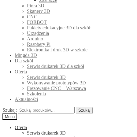
Zasilacze
Pióra 3D
Skanery 3D
CNC
FORBOT
Pakiety edukacyjne 3D dla szkół
Urządzenia
Arduino
Raspbery Pi
Elektronika i druk 3D w szkole
Mingda 3D
Dla szkół
Serwis drukarek 3D dla szkół
Oferta
Serwis drukarek 3D
Wykonywanie prototypów 3D
Frezowanie CNC – Warszawa
Szkolenia
Aktualności
Szukaj:
Szukaj
Menu
Oferta
Serwis drukarek 3D