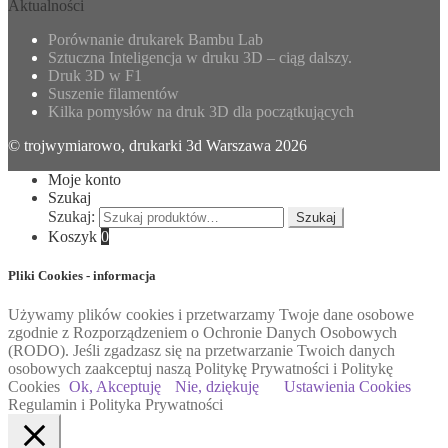
Aktualności
Porównanie drukarek Bambu Lab
Sztuczna Inteligencja w druku 3D – ciąg dalszy.
Druk 3D w F1
Suszenie filamentów
Kilka pomysłów na druk 3D dla początkujących
© trojwymiarowo, drukarki 3d Warszawa 2026
Moje konto
Szukaj
Szukaj:
Szukaj
Koszyk
0
Pliki Cookies - informacja
Używamy plików cookies i przetwarzamy Twoje dane osobowe
zgodnie z Rozporządzeniem o Ochronie Danych Osobowych
(RODO). Jeśli zgadzasz się na przetwarzanie Twoich danych
osobowych zaakceptuj naszą Politykę Prywatności i Politykę
Cookies
Ok, Akceptuję
Nie, dziękuję
Ustawienia Cookies
Regulamin i Polityka Prywatności