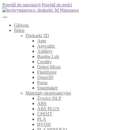
Przejdź do nawigacji
Przejdź do treści
Główna
Sklep
Drukarki 3D
Anet
Anycubic
Artillery
Bambu Lab
Creality
Dobot Mooz
Flashforge
Omni3D
Prusa
Snapmaker
Materiały eksploatacyjne
Żywice DLP
ABS
ABS PLUS
CPEHT
PLA
BVOH
PLA MINERAL