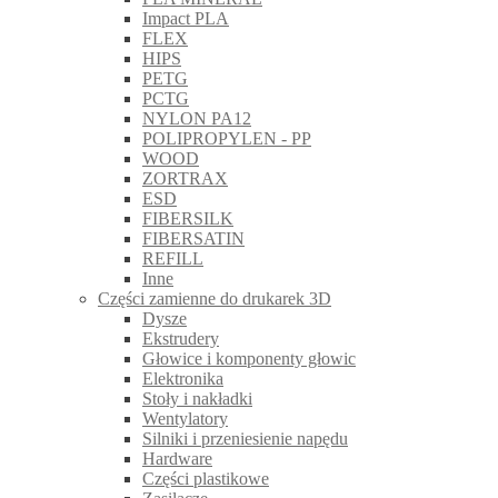
Impact PLA
FLEX
HIPS
PETG
PCTG
NYLON PA12
POLIPROPYLEN - PP
WOOD
ZORTRAX
ESD
FIBERSILK
FIBERSATIN
REFILL
Inne
Części zamienne do drukarek 3D
Dysze
Ekstrudery
Głowice i komponenty głowic
Elektronika
Stoły i nakładki
Wentylatory
Silniki i przeniesienie napędu
Hardware
Części plastikowe