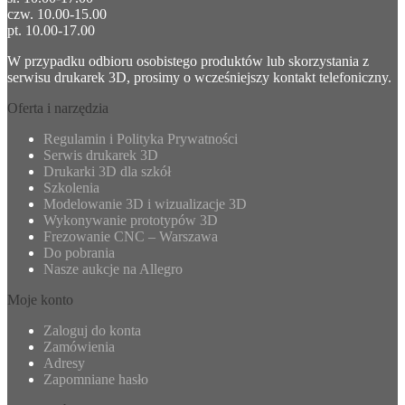
czw. 10.00-15.00
pt. 10.00-17.00
W przypadku odbioru osobistego produktów lub skorzystania z
serwisu drukarek 3D, prosimy o wcześniejszy kontakt telefoniczny.
Oferta i narzędzia
Regulamin i Polityka Prywatności
Serwis drukarek 3D
Drukarki 3D dla szkół
Szkolenia
Modelowanie 3D i wizualizacje 3D
Wykonywanie prototypów 3D
Frezowanie CNC – Warszawa
Do pobrania
Nasze aukcje na Allegro
Moje konto
Zaloguj do konta
Zamówienia
Adresy
Zapomniane hasło