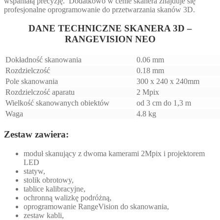
wspaniałą precyzję. Dodatkowo w cenie skanera znajduje się
profesjonalne oprogramowanie do przetwarzania skanów 3D.
DANE TECHNICZNE SKANERA 3D –
RANGEVISION NEO
Dokładność skanowania
0.06 mm
Rozdzielczość
0.18 mm
Pole skanowania
300 x 240 x 240mm
Rozdzielczość aparatu
2 Mpix
Wielkość skanowanych obiektów
od 3 cm do 1,3 m
Waga
4.8 kg
Zestaw zawiera:
moduł skanujący z dwoma kamerami 2Mpix i projektorem
LED
statyw,
stolik obrotowy,
tablice kalibracyjne,
ochronną walizkę podróżną,
oprogramowanie RangeVision do skanowania,
zestaw kabli,