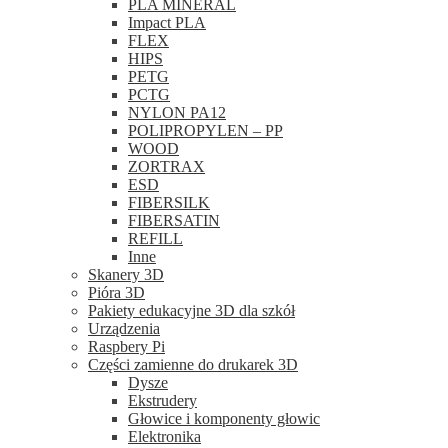
PLA MINERAL
Impact PLA
FLEX
HIPS
PETG
PCTG
NYLON PA12
POLIPROPYLEN – PP
WOOD
ZORTRAX
ESD
FIBERSILK
FIBERSATIN
REFILL
Inne
Skanery 3D
Pióra 3D
Pakiety edukacyjne 3D dla szkół
Urządzenia
Raspbery Pi
Części zamienne do drukarek 3D
Dysze
Ekstrudery
Głowice i komponenty głowic
Elektronika