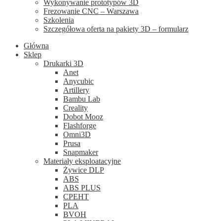
Wykonywanie prototypów 3D
Frezowanie CNC – Warszawa
Szkolenia
Szczegółowa oferta na pakiety 3D – formularz
Główna
Sklep
Drukarki 3D
Anet
Anycubic
Artillery
Bambu Lab
Creality
Dobot Mooz
Flashforge
Omni3D
Prusa
Snapmaker
Materiały eksploatacyjne
Żywice DLP
ABS
ABS PLUS
CPEHT
PLA
BVOH