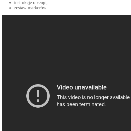
instrukcję obsługi,
zestaw markerów.