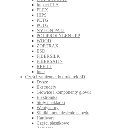
Impact PLA
FLEX
HIPS
PETG
PCTG
NYLON PA12
POLIPROPYLEN - PP
WOOD
ZORTRAX
ESD
FIBERSILK
FIBERSATIN
REFILL
Inne
Części zamienne do drukarek 3D
Dysze
Ekstrudery
Głowice i komponenty głowic
Elektronika
Stoły i nakładki
Wentylatory
Silniki i przeniesienie napędu
Hardware
Części plastikowe