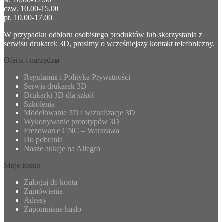
czw. 10.00-15.00
pt. 10.00-17.00
W przypadku odbioru osobistego produktów lub skorzystania z
serwisu drukarek 3D, prosimy o wcześniejszy kontakt telefoniczny.
Oferta i narzędzia
Regulamin i Polityka Prywatności
Serwis drukarek 3D
Drukarki 3D dla szkół
Szkolenia
Modelowanie 3D i wizualizacje 3D
Wykonywanie prototypów 3D
Frezowanie CNC – Warszawa
Do pobrania
Nasze aukcje na Allegro
Moje konto
Zaloguj do konta
Zamówienia
Adresy
Zapomniane hasło