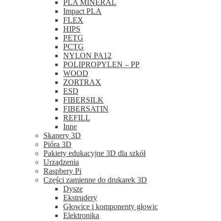
PLA MINERAL
Impact PLA
FLEX
HIPS
PETG
PCTG
NYLON PA12
POLIPROPYLEN – PP
WOOD
ZORTRAX
ESD
FIBERSILK
FIBERSATIN
REFILL
Inne
Skanery 3D
Pióra 3D
Pakiety edukacyjne 3D dla szkół
Urządzenia
Raspbery Pi
Części zamienne do drukarek 3D
Dysze
Ekstrudery
Głowice i komponenty głowic
Elektronika