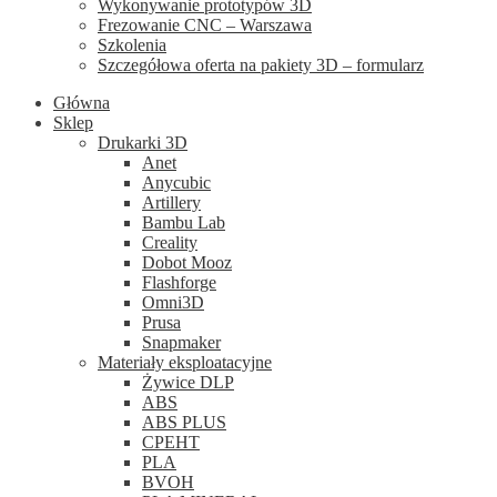
Wykonywanie prototypów 3D
Frezowanie CNC – Warszawa
Szkolenia
Szczegółowa oferta na pakiety 3D – formularz
Główna
Sklep
Drukarki 3D
Anet
Anycubic
Artillery
Bambu Lab
Creality
Dobot Mooz
Flashforge
Omni3D
Prusa
Snapmaker
Materiały eksploatacyjne
Żywice DLP
ABS
ABS PLUS
CPEHT
PLA
BVOH