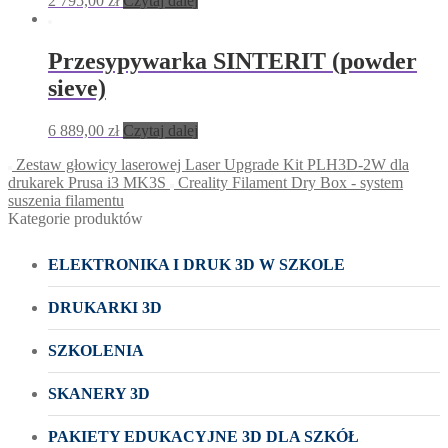
2 795,00
zł
Czytaj dalej
Przesypywarka SINTERIT (powder
sieve)
6 889,00
zł
Czytaj dalej
Zestaw głowicy laserowej Laser Upgrade Kit PLH3D-2W dla
drukarek Prusa i3 MK3S
Creality Filament Dry Box - system
suszenia filamentu
Kategorie produktów
ELEKTRONIKA I DRUK 3D W SZKOLE
DRUKARKI 3D
SZKOLENIA
SKANERY 3D
PAKIETY EDUKACYJNE 3D DLA SZKÓŁ