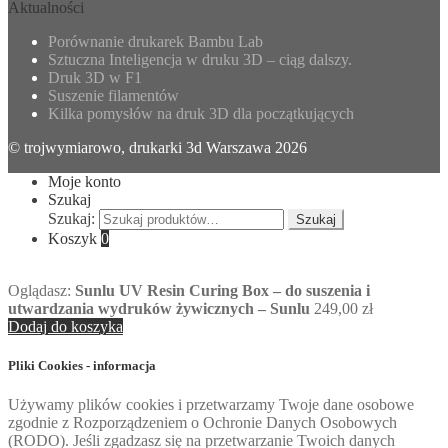
Aktualności
Porównanie drukarek Bambu Lab
Sztuczna Inteligencja w druku 3D – ciąg dalszy.
Druk 3D w F1
Suszenie filamentów
Kilka pomysłów na druk 3D dla początkujących
© trojwymiarowo, drukarki 3d Warszawa 2026
Moje konto
Szukaj
Szukaj:
Szukaj
Koszyk
0
Oglądasz:
Sunlu UV Resin Curing Box – do suszenia i
utwardzania wydruków żywicznych – Sunlu
249,00
zł
Dodaj do koszyka
Pliki Cookies - informacja
Używamy plików cookies i przetwarzamy Twoje dane osobowe
zgodnie z Rozporządzeniem o Ochronie Danych Osobowych
(RODO). Jeśli zgadzasz się na przetwarzanie Twoich danych