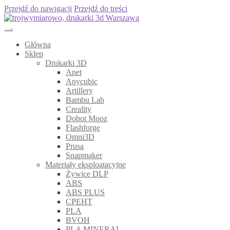
Przejdź do nawigacji
Przejdź do treści
Główna
Sklep
Drukarki 3D
Anet
Anycubic
Artillery
Bambu Lab
Creality
Dobot Mooz
Flashforge
Omni3D
Prusa
Snapmaker
Materiały eksploatacyjne
Żywice DLP
ABS
ABS PLUS
CPEHT
PLA
BVOH
PLA MINERAL