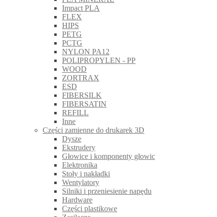
Impact PLA
FLEX
HIPS
PETG
PCTG
NYLON PA12
POLIPROPYLEN - PP
WOOD
ZORTRAX
ESD
FIBERSILK
FIBERSATIN
REFILL
Inne
Części zamienne do drukarek 3D
Dysze
Ekstrudery
Głowice i komponenty głowic
Elektronika
Stoły i nakładki
Wentylatory
Silniki i przeniesienie napędu
Hardware
Części plastikowe