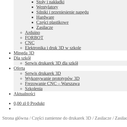
Stoły i nakładki
Wentylatory
Silniki i przeniesienie napędu
Hardware
Części plastikowe
Zasilacze
Arduino
FORBOT
CNC
Elektronika i druk 3D w szkole
Mingda 3D
Dla szkół
Serwis drukarek 3D dla szkół
Oferta
Serwis drukarek 3D
Wykonywanie prototypów 3D
Frezowanie CNC – Warszawa
Szkolenia
Aktualności
0,00
zł
0 Produkt
Strona główna
/
Części zamienne do drukarek 3D
/
Zasilacze
/
Zasila