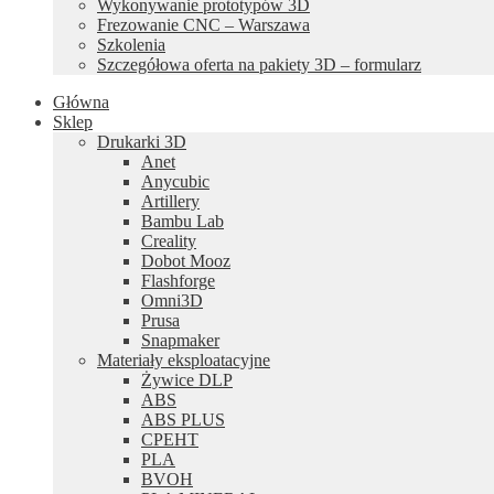
Wykonywanie prototypów 3D
Frezowanie CNC – Warszawa
Szkolenia
Szczegółowa oferta na pakiety 3D – formularz
Główna
Sklep
Drukarki 3D
Anet
Anycubic
Artillery
Bambu Lab
Creality
Dobot Mooz
Flashforge
Omni3D
Prusa
Snapmaker
Materiały eksploatacyjne
Żywice DLP
ABS
ABS PLUS
CPEHT
PLA
BVOH