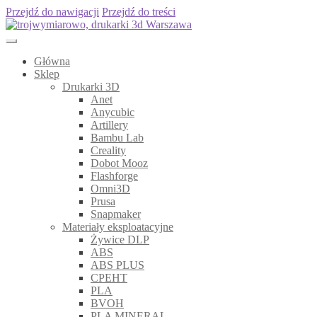
Przejdź do nawigacji
Przejdź do treści
Główna
Sklep
Drukarki 3D
Anet
Anycubic
Artillery
Bambu Lab
Creality
Dobot Mooz
Flashforge
Omni3D
Prusa
Snapmaker
Materiały eksploatacyjne
Żywice DLP
ABS
ABS PLUS
CPEHT
PLA
BVOH
PLA MINERAL