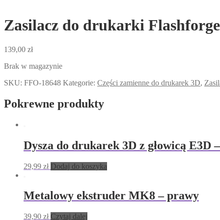
Zasilacz do drukarki Flashforg
139,00
zł
Brak w magazynie
SKU:
FFO-18648
Kategorie:
Części zamienne do drukarek 3D
,
Zasi
Pokrewne produkty
Dysza do drukarek 3D z głowicą E3D 
29,99
zł
Dodaj do koszyka
Metalowy ekstruder MK8 – prawy
39,90
zł
Czytaj dalej