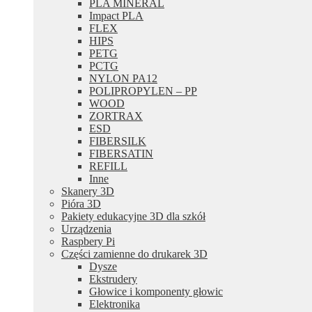
PLA MINERAL
Impact PLA
FLEX
HIPS
PETG
PCTG
NYLON PA12
POLIPROPYLEN – PP
WOOD
ZORTRAX
ESD
FIBERSILK
FIBERSATIN
REFILL
Inne
Skanery 3D
Pióra 3D
Pakiety edukacyjne 3D dla szkół
Urządzenia
Raspbery Pi
Części zamienne do drukarek 3D
Dysze
Ekstrudery
Głowice i komponenty głowic
Elektronika