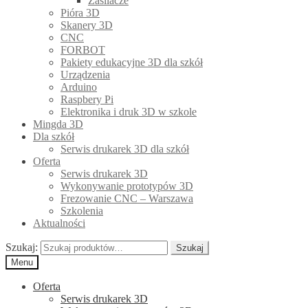
Zasilacze
Pióra 3D
Skanery 3D
CNC
FORBOT
Pakiety edukacyjne 3D dla szkół
Urządzenia
Arduino
Raspbery Pi
Elektronika i druk 3D w szkole
Mingda 3D
Dla szkół
Serwis drukarek 3D dla szkół
Oferta
Serwis drukarek 3D
Wykonywanie prototypów 3D
Frezowanie CNC – Warszawa
Szkolenia
Aktualności
Szukaj:
Szukaj
Menu
Oferta
Serwis drukarek 3D