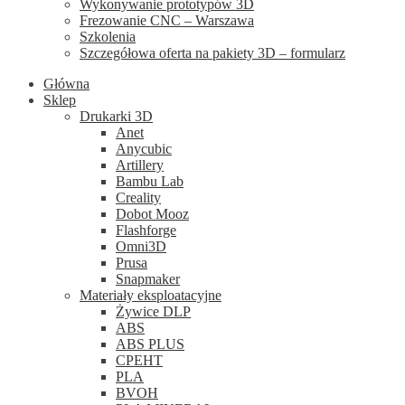
Wykonywanie prototypów 3D
Frezowanie CNC – Warszawa
Szkolenia
Szczegółowa oferta na pakiety 3D – formularz
Główna
Sklep
Drukarki 3D
Anet
Anycubic
Artillery
Bambu Lab
Creality
Dobot Mooz
Flashforge
Omni3D
Prusa
Snapmaker
Materiały eksploatacyjne
Żywice DLP
ABS
ABS PLUS
CPEHT
PLA
BVOH