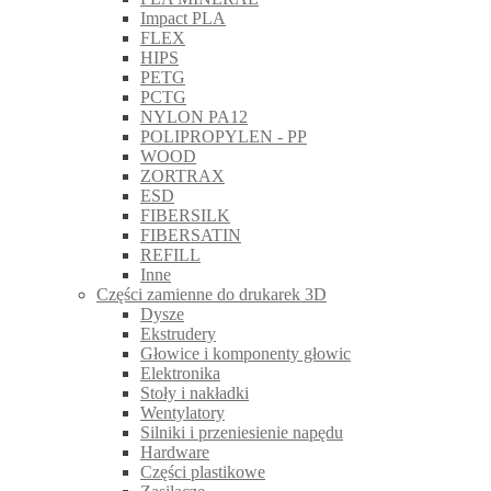
Impact PLA
FLEX
HIPS
PETG
PCTG
NYLON PA12
POLIPROPYLEN - PP
WOOD
ZORTRAX
ESD
FIBERSILK
FIBERSATIN
REFILL
Inne
Części zamienne do drukarek 3D
Dysze
Ekstrudery
Głowice i komponenty głowic
Elektronika
Stoły i nakładki
Wentylatory
Silniki i przeniesienie napędu
Hardware
Części plastikowe