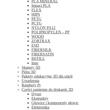
PLA MINERAL
Impact PLA
FLEX
HIPS
PETG
PCTG
NYLON PA12
POLIPROPYLEN – PP
WOOD
ZORTRAX
ESD
FIBERSILK
FIBERSATIN
REFILL
Inne
Skanery 3D
Pióra 3D
Pakiety edukacyjne 3D dla szkół
Urządzenia
Raspbery Pi
Części zamienne do drukarek 3D
Dysze
Ekstrudery
Głowice i komponenty głowic
Elektronika