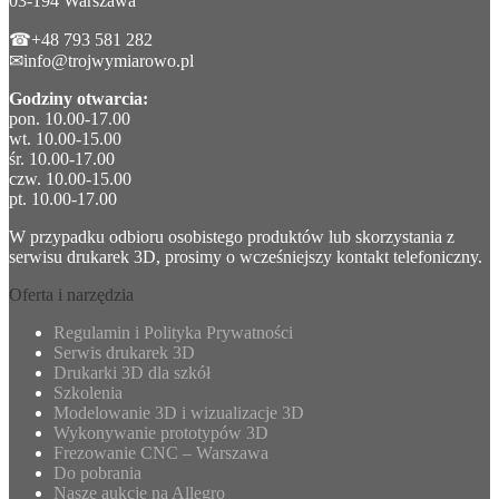
03-194 Warszawa
☎+48 793 581 282
✉info@trojwymiarowo.pl
Godziny otwarcia:
pon. 10.00-17.00
wt. 10.00-15.00
śr. 10.00-17.00
czw. 10.00-15.00
pt. 10.00-17.00
W przypadku odbioru osobistego produktów lub skorzystania z
serwisu drukarek 3D, prosimy o wcześniejszy kontakt telefoniczny.
Oferta i narzędzia
Regulamin i Polityka Prywatności
Serwis drukarek 3D
Drukarki 3D dla szkół
Szkolenia
Modelowanie 3D i wizualizacje 3D
Wykonywanie prototypów 3D
Frezowanie CNC – Warszawa
Do pobrania
Nasze aukcje na Allegro