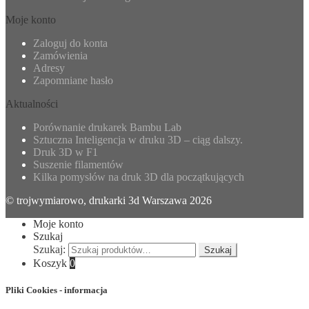
Moje konto
Zaloguj do konta
Zamówienia
Adresy
Zapomniane hasło
Aktualności
Porównanie drukarek Bambu Lab
Sztuczna Inteligencja w druku 3D – ciąg dalszy.
Druk 3D w F1
Suszenie filamentów
Kilka pomysłów na druk 3D dla początkujących
© trojwymiarowo, drukarki 3d Warszawa 2026
Moje konto
Szukaj
Szukaj:
Szukaj
Koszyk
0
Pliki Cookies - informacja