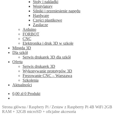
Stoły i nakładki
Wentylatory
Silniki i przeniesienie napędu
Hardware
Części plastikowe
Zasilacze
Arduino
FORBOT
CNC
Elektronika i druk 3D w szkole
Mingda 3D
Dla szkół
Serwis drukarek 3D dla szkół
Oferta
Serwis drukarek 3D
Wykonywanie prototypów 3D
Frezowanie CNC – Warszawa
Szkolenia
Aktualności
0,00
zł
0 Produkt
Strona główna
/
Raspbery Pi
/
Zestaw z Raspberry Pi 4B WiFi 2GB
RAM + 32GB microSD + oficjalne akcesoria