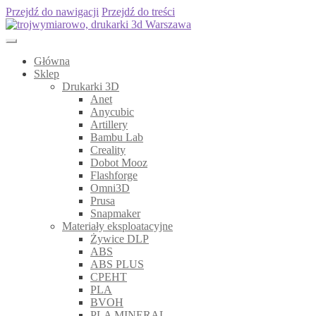
Przejdź do nawigacji
Przejdź do treści
Główna
Sklep
Drukarki 3D
Anet
Anycubic
Artillery
Bambu Lab
Creality
Dobot Mooz
Flashforge
Omni3D
Prusa
Snapmaker
Materiały eksploatacyjne
Żywice DLP
ABS
ABS PLUS
CPEHT
PLA
BVOH
PLA MINERAL