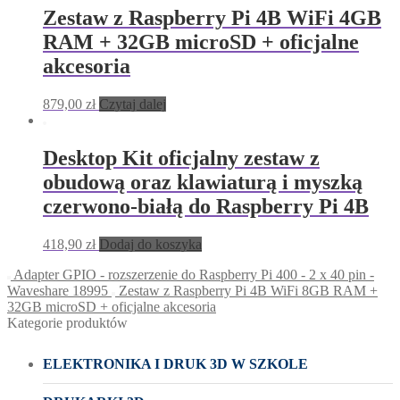
Zestaw z Raspberry Pi 4B WiFi 4GB
RAM + 32GB microSD + oficjalne
akcesoria
879,00
zł
Czytaj dalej
Desktop Kit oficjalny zestaw z
obudową oraz klawiaturą i myszką
czerwono-białą do Raspberry Pi 4B
418,90
zł
Dodaj do koszyka
Adapter GPIO - rozszerzenie do Raspberry Pi 400 - 2 x 40 pin -
Waveshare 18995
Zestaw z Raspberry Pi 4B WiFi 8GB RAM +
32GB microSD + oficjalne akcesoria
Kategorie produktów
ELEKTRONIKA I DRUK 3D W SZKOLE