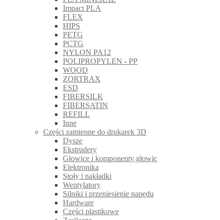
Impact PLA
FLEX
HIPS
PETG
PCTG
NYLON PA12
POLIPROPYLEN - PP
WOOD
ZORTRAX
ESD
FIBERSILK
FIBERSATIN
REFILL
Inne
Części zamienne do drukarek 3D
Dysze
Ekstrudery
Głowice i komponenty głowic
Elektronika
Stoły i nakładki
Wentylatory
Silniki i przeniesienie napędu
Hardware
Części plastikowe