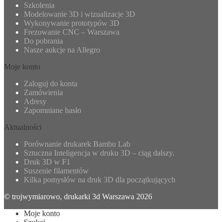
Szkolenia
Modelowanie 3D i wizualizacje 3D
Wykonywanie prototypów 3D
Frezowanie CNC – Warszawa
Do pobrania
Nasze aukcje na Allegro
Moje konto
Zaloguj do konta
Zamówienia
Adresy
Zapomniane hasło
Aktualności
Porównanie drukarek Bambu Lab
Sztuczna Inteligencja w druku 3D – ciąg dalszy.
Druk 3D w F1
Suszenie filamentów
Kilka pomysłów na druk 3D dla początkujących
© trojwymiarowo, drukarki 3d Warszawa 2026
Moje konto