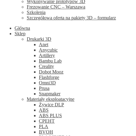
Wykonywanie prototypów 3D
Frezowanie CNC – Warszawa
Szkolenia
Szczegółowa oferta na pakiety 3D – formularz
Główna
Sklep
Drukarki 3D
Anet
Anycubic
Artillery
Bambu Lab
Creality
Dobot Mooz
Flashforge
Omni3D
Prusa
Snapmaker
Materiały eksploatacyjne
Żywice DLP
ABS
ABS PLUS
CPEHT
PLA
BVOH