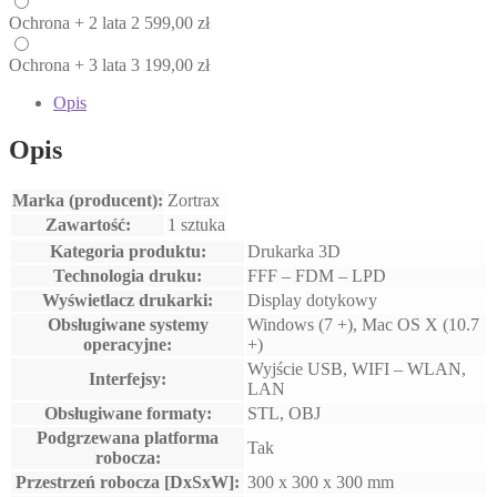
Ochrona
+ 2 lata
2 599,00
zł
Ochrona
+ 3 lata
3 199,00
zł
Opis
Opis
Marka (producent):
Zortrax
Zawartość:
1 sztuka
Kategoria produktu:
Drukarka 3D
Technologia druku:
FFF – FDM – LPD
Wyświetlacz drukarki:
Display dotykowy
Obsługiwane systemy
Windows (7 +), Mac OS X (10.7
operacyjne:
+)
Wyjście USB, WIFI – WLAN,
Interfejsy:
LAN
Obsługiwane formaty:
STL, OBJ
Podgrzewana platforma
Tak
robocza:
Przestrzeń robocza [DxSxW]:
300 x 300 x 300 mm