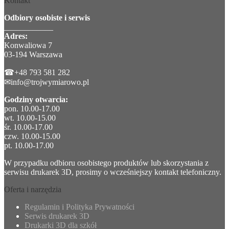
Kontakt
Odbiory osobiste i serwis
____________
Adres:
Konwaliowa 7
03-194 Warszawa
☎+48 793 581 282
✉info@trojwymiarowo.pl
Godziny otwarcia:
pon. 10.00-17.00
wt. 10.00-15.00
śr. 10.00-17.00
czw. 10.00-15.00
pt. 10.00-17.00
W przypadku odbioru osobistego produktów lub skorzystania z
serwisu drukarek 3D, prosimy o wcześniejszy kontakt telefoniczny.
Oferta i narzędzia
Regulamin i Polityka Prywatności
Serwis drukarek 3D
Drukarki 3D dla szkół