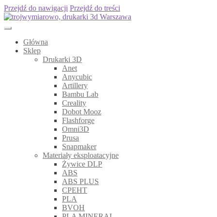
Przejdź do nawigacji
Przejdź do treści
Główna
Sklep
Drukarki 3D
Anet
Anycubic
Artillery
Bambu Lab
Creality
Dobot Mooz
Flashforge
Omni3D
Prusa
Snapmaker
Materiały eksploatacyjne
Żywice DLP
ABS
ABS PLUS
CPEHT
PLA
BVOH
PLA MINERAL