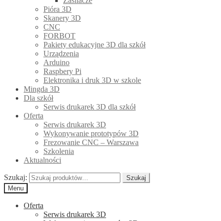
Zasilacze
Pióra 3D
Skanery 3D
CNC
FORBOT
Pakiety edukacyjne 3D dla szkół
Urządzenia
Arduino
Raspbery Pi
Elektronika i druk 3D w szkole
Mingda 3D
Dla szkół
Serwis drukarek 3D dla szkół
Oferta
Serwis drukarek 3D
Wykonywanie prototypów 3D
Frezowanie CNC – Warszawa
Szkolenia
Aktualności
Szukaj:
Szukaj
Menu
Oferta
Serwis drukarek 3D