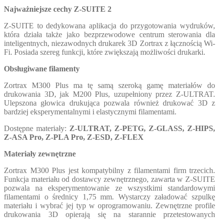
Najważniejsze cechy Z-SUITE 2
Z-SUITE to dedykowana aplikacja do przygotowania wydruków,
która działa także jako bezprzewodowe centrum sterowania dla
inteligentnych, niezawodnych drukarek 3D Zortrax z łącznością Wi-
Fi. Posiada szereg funkcji, które zwiększają możliwości drukarki.
Obsługiwane filamenty
Zortrax M300 Plus ma tę samą szeroką gamę materiałów do
drukowania 3D, jak M200 Plus, uzupełniony przez Z-ULTRAT.
Ulepszona głowica drukująca pozwala również drukować 3D z
bardziej eksperymentalnymi i elastycznymi filamentami.
Dostępne materiały:
Z-ULTRAT, Z-PETG, Z-GLASS, Z-HIPS,
Z-ASA Pro, Z-PLA Pro, Z-ESD, Z-FLEX
Materiały zewnętrzne
Zortrax M300 Plus jest kompatybilny z filamentami firm trzecich.
Funkcja materiału od dostawcy zewnętrznego, zawarta w Z-SUITE
pozwala na eksperymentowanie ze wszystkimi standardowymi
filamentami o średnicy 1,75 mm. Wystarczy załadować szpulkę
materiału i wybrać jej typ w oprogramowaniu. Zewnętrzne profile
drukowania 3D opierają się na starannie przetestowanych