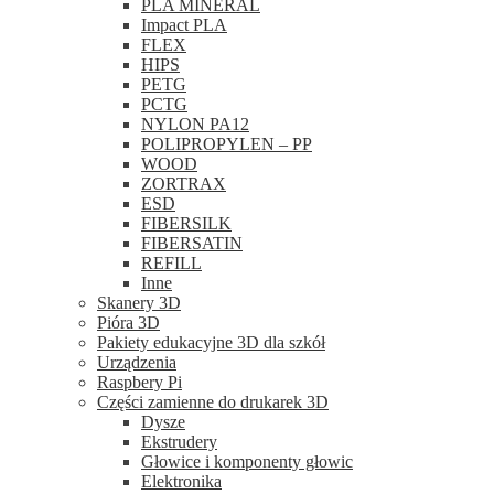
PLA MINERAL
Impact PLA
FLEX
HIPS
PETG
PCTG
NYLON PA12
POLIPROPYLEN – PP
WOOD
ZORTRAX
ESD
FIBERSILK
FIBERSATIN
REFILL
Inne
Skanery 3D
Pióra 3D
Pakiety edukacyjne 3D dla szkół
Urządzenia
Raspbery Pi
Części zamienne do drukarek 3D
Dysze
Ekstrudery
Głowice i komponenty głowic
Elektronika