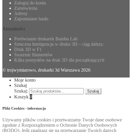
Zaloguj do konta
Zamówienia
Adresy
Zapomniane hasło
Aktualności
Porównanie drukarek Bambu Lab
Sztuczna Inteligencja w druku 3D – ciąg dalszy.
Druk 3D w F1
Suszenie filamentów
Kilka pomysłów na druk 3D dla początkujących
© trojwymiarowo, drukarki 3d Warszawa 2026
Moje konto
Szukaj
Szukaj:
Szukaj
Koszyk
0
Pliki Cookies - informacja
Używamy plików cookies i przetwarzamy Twoje dane osobowe
zgodnie z Rozporządzeniem o Ochronie Danych Osobowych
(RODO). Jeśli zgadzasz się na przetwarzanie Twoich danych