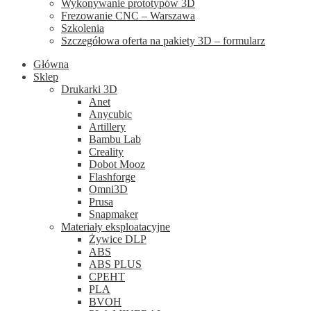
Wykonywanie prototypów 3D
Frezowanie CNC – Warszawa
Szkolenia
Szczegółowa oferta na pakiety 3D – formularz
Główna
Sklep
Drukarki 3D
Anet
Anycubic
Artillery
Bambu Lab
Creality
Dobot Mooz
Flashforge
Omni3D
Prusa
Snapmaker
Materiały eksploatacyjne
Żywice DLP
ABS
ABS PLUS
CPEHT
PLA
BVOH