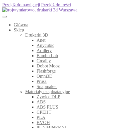
Przejdź do nawigacji
Przejdź do treści
Główna
Sklep
Drukarki 3D
Anet
Anycubic
Artillery
Bambu Lab
Creality
Dobot Mooz
Flashforge
Omni3D
Prusa
Snapmaker
Materiały eksploatacyjne
Żywice DLP
ABS
ABS PLUS
CPEHT
PLA
BVOH
PLA MINERAL