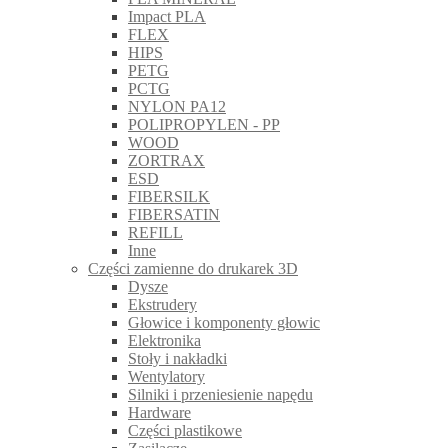
Impact PLA
FLEX
HIPS
PETG
PCTG
NYLON PA12
POLIPROPYLEN - PP
WOOD
ZORTRAX
ESD
FIBERSILK
FIBERSATIN
REFILL
Inne
Części zamienne do drukarek 3D
Dysze
Ekstrudery
Głowice i komponenty głowic
Elektronika
Stoły i nakładki
Wentylatory
Silniki i przeniesienie napędu
Hardware
Części plastikowe