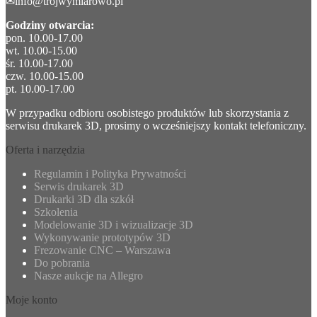
✉info@trojwymiarowo.pl
Godziny otwarcia:
pon. 10.00-17.00
wt. 10.00-15.00
śr. 10.00-17.00
czw. 10.00-15.00
pt. 10.00-17.00
W przypadku odbioru osobistego produktów lub skorzystania z
serwisu drukarek 3D, prosimy o wcześniejszy kontakt telefoniczny.
Oferta i narzędzia
Regulamin i Polityka Prywatności
Serwis drukarek 3D
Drukarki 3D dla szkół
Szkolenia
Modelowanie 3D i wizualizacje 3D
Wykonywanie prototypów 3D
Frezowanie CNC – Warszawa
Do pobrania
Nasze aukcje na Allegro
Moje konto