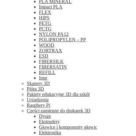
PLA MINERAL
Impact PLA
FLEX
HIPS
PETG
PCTG
NYLON PA12
POLIPROPYLEN – PP
WOOD
ZORTRAX
ESD
FIBERSILK
FIBERSATIN
REFILL
Inne
Skanery 3D
Pióra 3D
Pakiety edukacyjne 3D dla szkół
Urządzenia
Raspbery Pi
Części zamienne do drukarek 3D
Dysze
Ekstrudery
Głowice i komponenty głowic
Elektronika