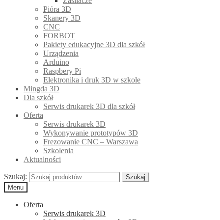
Zasilacze
Pióra 3D
Skanery 3D
CNC
FORBOT
Pakiety edukacyjne 3D dla szkół
Urządzenia
Arduino
Raspbery Pi
Elektronika i druk 3D w szkole
Mingda 3D
Dla szkół
Serwis drukarek 3D dla szkół
Oferta
Serwis drukarek 3D
Wykonywanie prototypów 3D
Frezowanie CNC – Warszawa
Szkolenia
Aktualności
Szukaj:
Szukaj
Menu
Oferta
Serwis drukarek 3D