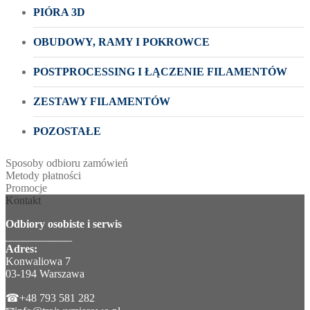
PIÓRA 3D
OBUDOWY, RAMY I POKROWCE
POSTPROCESSING I ŁĄCZENIE FILAMENTÓW
ZESTAWY FILAMENTÓW
POZOSTAŁE
Sposoby odbioru zamówień
Metody płatności
Promocje
Kontakt
Odbiory osobiste i serwis
____________
Adres:
Konwaliowa 7
03-194 Warszawa
☎+48 793 581 282