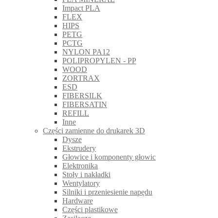
Impact PLA
FLEX
HIPS
PETG
PCTG
NYLON PA12
POLIPROPYLEN - PP
WOOD
ZORTRAX
ESD
FIBERSILK
FIBERSATIN
REFILL
Inne
Części zamienne do drukarek 3D
Dysze
Ekstrudery
Głowice i komponenty głowic
Elektronika
Stoły i nakładki
Wentylatory
Silniki i przeniesienie napędu
Hardware
Części plastikowe