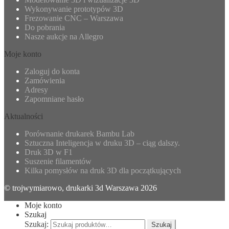
Wykonywanie prototypów 3D
Frezowanie CNC – Warszawa
Do pobrania
Nasze aukcje na Allegro
Moje konto
Zaloguj do konta
Zamówienia
Adresy
Zapomniane hasło
Aktualności
Porównanie drukarek Bambu Lab
Sztuczna Inteligencja w druku 3D – ciąg dalszy.
Druk 3D w F1
Suszenie filamentów
Kilka pomysłów na druk 3D dla początkujących
© trojwymiarowo, drukarki 3d Warszawa 2026
Moje konto
Szukaj
Szukaj:
Szukaj