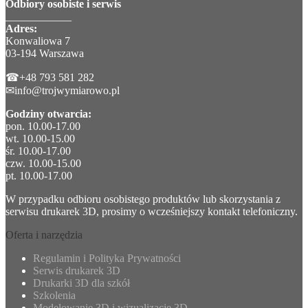
Odbiory osobiste i serwis
____________
Adres:
Konwaliowa 7
03-194 Warszawa
☎+48 793 581 282
✉info@trojwymiarowo.pl
Godziny otwarcia:
pon. 10.00-17.00
wt. 10.00-15.00
śr. 10.00-17.00
czw. 10.00-15.00
pt. 10.00-17.00
W przypadku odbioru osobistego produktów lub skorzystania z
serwisu drukarek 3D, prosimy o wcześniejszy kontakt telefoniczny.
Oferta i narzędzia
Regulamin i Polityka Prywatności
Serwis drukarek 3D
Drukarki 3D dla szkół
Szkolenia
Modelowanie 3D i wizualizacje 3D