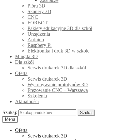
Zasilacze
Pióra 3D
Skanery 3D
CNC
FORBOT
Pakiety edukacyjne 3D dla szkół
Urządzenia
Arduino
Raspbery Pi
Elektronika i druk 3D w szkole
Mingda 3D
Dla szkół
Serwis drukarek 3D dla szkół
Oferta
Serwis drukarek 3D
Wykonywanie prototypów 3D
Frezowanie CNC – Warszawa
Szkolenia
Aktualności
Szukaj:
Szukaj
Menu
Oferta
Serwis drukarek 3D