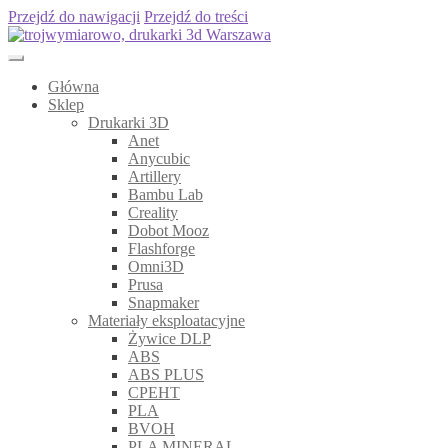
Przejdź do nawigacji
Przejdź do treści
Główna
Sklep
Drukarki 3D
Anet
Anycubic
Artillery
Bambu Lab
Creality
Dobot Mooz
Flashforge
Omni3D
Prusa
Snapmaker
Materiały eksploatacyjne
Żywice DLP
ABS
ABS PLUS
CPEHT
PLA
BVOH
PLA MINERAL