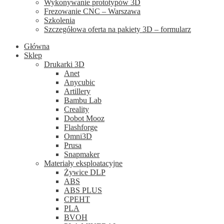
Wykonywanie prototypów 3D
Frezowanie CNC – Warszawa
Szkolenia
Szczegółowa oferta na pakiety 3D – formularz
Główna
Sklep
Drukarki 3D
Anet
Anycubic
Artillery
Bambu Lab
Creality
Dobot Mooz
Flashforge
Omni3D
Prusa
Snapmaker
Materiały eksploatacyjne
Żywice DLP
ABS
ABS PLUS
CPEHT
PLA
BVOH