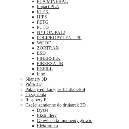
PLA MINERAL
Impact PLA
FLEX
HIPS
PETG
PCTG
NYLON PA12
POLIPROPYLEN – PP
WOOD
ZORTRAX
ESD
FIBERSILK
FIBERSATIN
REFILL
Inne
Skanery 3D
Pióra 3D
Pakiety edukacyjne 3D dla szkół
Urządzenia
Raspbery Pi
Części zamienne do drukarek 3D
Dysze
Ekstrudery
Głowice i komponenty głowic
Elektronika