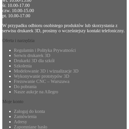
wt. 10.00-15.00
śr. 10.00-17.00
czw. 10.00-15.00
pt. 10.00-17.00
W przypadku odbioru osobistego produktów lub skorzystania z
serwisu drukarek 3D, prosimy o wcześniejszy kontakt telefoniczny.
Oferta i narzędzia
Regulamin i Polityka Prywatności
Serwis drukarek 3D
Drukarki 3D dla szkół
Szkolenia
Modelowanie 3D i wizualizacje 3D
Wykonywanie prototypów 3D
Frezowanie CNC – Warszawa
Do pobrania
Nasze aukcje na Allegro
Moje konto
Zaloguj do konta
Zamówienia
Adresy
Zapomniane hasło