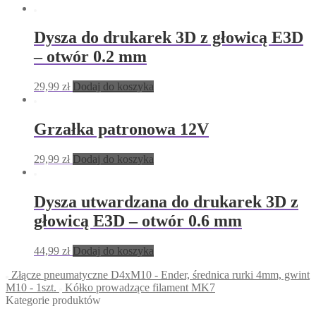
Dysza do drukarek 3D z głowicą E3D
– otwór 0.2 mm
29,99
zł
Dodaj do koszyka
Grzałka patronowa 12V
29,99
zł
Dodaj do koszyka
Dysza utwardzana do drukarek 3D z
głowicą E3D – otwór 0.6 mm
44,99
zł
Dodaj do koszyka
Złącze pneumatyczne D4xM10 - Ender, średnica rurki 4mm, gwint
M10 - 1szt.
Kółko prowadzące filament MK7
Kategorie produktów