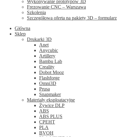
Wykonywanie prototypów 3D
Frezowanie CNC – Warszawa
Szkolenia
Szczegółowa oferta na pakiety 3D – formularz
Główna
Sklep
Drukarki 3D
Anet
Anycubic
Artillery
Bambu Lab
Creality
Dobot Mooz
Flashforge
Omni3D
Prusa
Snapmaker
Materiały eksploatacyjne
Żywice DLP
ABS
ABS PLUS
CPEHT
PLA
BVOH