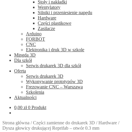
Stoły i nakładki
Wentylatory
Silniki i przeniesienie napędu
Hardware
Części plastikowe
Zasilacze
Arduino
FORBOT
CNC
Elektronika i druk 3D w szkole
Mingda 3D
Dla szkół
Serwis drukarek 3D dla szkół
Oferta
Serwis drukarek 3D
Wykonywanie prototypów 3D
Frezowanie CNC – Warszawa
Szkolenia
Aktualności
0,00
zł
0 Produkt
Strona główna
/
Części zamienne do drukarek 3D
/
Hardware
/
Dysza głowicy drukującej Reprifab – otwór 0.3 mm