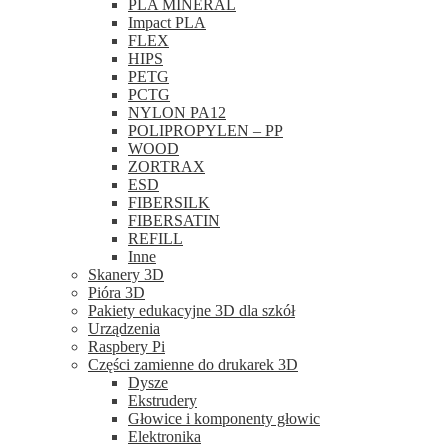
PLA MINERAL
Impact PLA
FLEX
HIPS
PETG
PCTG
NYLON PA12
POLIPROPYLEN – PP
WOOD
ZORTRAX
ESD
FIBERSILK
FIBERSATIN
REFILL
Inne
Skanery 3D
Pióra 3D
Pakiety edukacyjne 3D dla szkół
Urządzenia
Raspbery Pi
Części zamienne do drukarek 3D
Dysze
Ekstrudery
Głowice i komponenty głowic
Elektronika