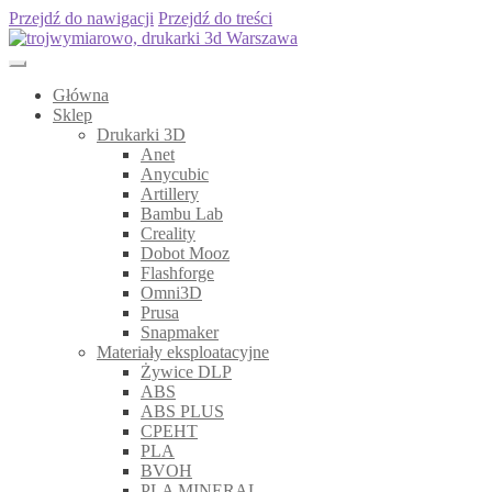
Przejdź do nawigacji
Przejdź do treści
Główna
Sklep
Drukarki 3D
Anet
Anycubic
Artillery
Bambu Lab
Creality
Dobot Mooz
Flashforge
Omni3D
Prusa
Snapmaker
Materiały eksploatacyjne
Żywice DLP
ABS
ABS PLUS
CPEHT
PLA
BVOH
PLA MINERAL