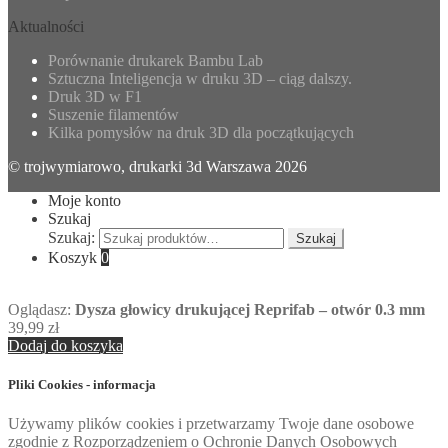
Aktualności
Porównanie drukarek Bambu Lab
Sztuczna Inteligencja w druku 3D – ciąg dalszy.
Druk 3D w F1
Suszenie filamentów
Kilka pomysłów na druk 3D dla początkujących
© trojwymiarowo, drukarki 3d Warszawa 2026
Moje konto
Szukaj
Szukaj:
Szukaj
Koszyk
0
Oglądasz:
Dysza głowicy drukującej Reprifab – otwór 0.3 mm
39,99
zł
Dodaj do koszyka
Pliki Cookies - informacja
Używamy plików cookies i przetwarzamy Twoje dane osobowe
zgodnie z Rozporządzeniem o Ochronie Danych Osobowych