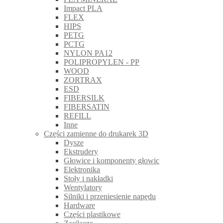
Impact PLA
FLEX
HIPS
PETG
PCTG
NYLON PA12
POLIPROPYLEN - PP
WOOD
ZORTRAX
ESD
FIBERSILK
FIBERSATIN
REFILL
Inne
Części zamienne do drukarek 3D
Dysze
Ekstrudery
Głowice i komponenty głowic
Elektronika
Stoły i nakładki
Wentylatory
Silniki i przeniesienie napędu
Hardware
Części plastikowe