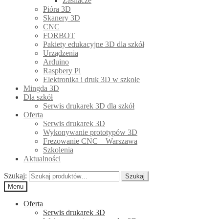
Zasilacze
Pióra 3D
Skanery 3D
CNC
FORBOT
Pakiety edukacyjne 3D dla szkół
Urządzenia
Arduino
Raspbery Pi
Elektronika i druk 3D w szkole
Mingda 3D
Dla szkół
Serwis drukarek 3D dla szkół
Oferta
Serwis drukarek 3D
Wykonywanie prototypów 3D
Frezowanie CNC – Warszawa
Szkolenia
Aktualności
Szukaj:
Szukaj
Menu
Oferta
Serwis drukarek 3D