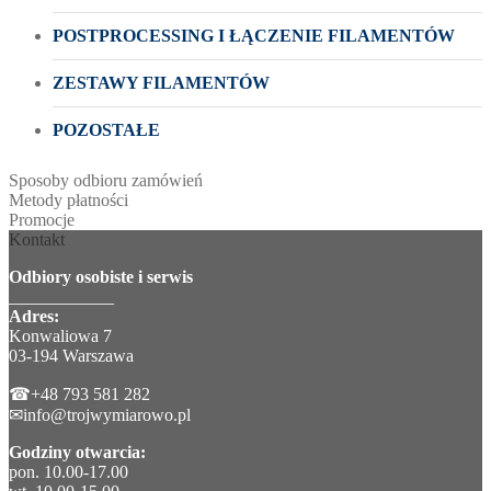
POSTPROCESSING I ŁĄCZENIE FILAMENTÓW
ZESTAWY FILAMENTÓW
POZOSTAŁE
Sposoby odbioru zamówień
Metody płatności
Promocje
Kontakt
Odbiory osobiste i serwis
____________
Adres:
Konwaliowa 7
03-194 Warszawa
☎+48 793 581 282
✉info@trojwymiarowo.pl
Godziny otwarcia:
pon. 10.00-17.00