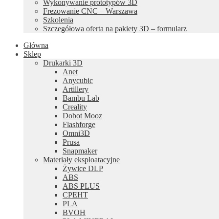
Wykonywanie prototypów 3D
Frezowanie CNC – Warszawa
Szkolenia
Szczegółowa oferta na pakiety 3D – formularz
Główna
Sklep
Drukarki 3D
Anet
Anycubic
Artillery
Bambu Lab
Creality
Dobot Mooz
Flashforge
Omni3D
Prusa
Snapmaker
Materiały eksploatacyjne
Żywice DLP
ABS
ABS PLUS
CPEHT
PLA
BVOH