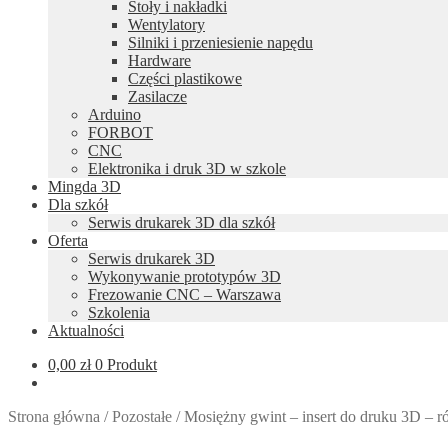
Stoły i nakładki
Wentylatory
Silniki i przeniesienie napędu
Hardware
Części plastikowe
Zasilacze
Arduino
FORBOT
CNC
Elektronika i druk 3D w szkole
Mingda 3D
Dla szkół
Serwis drukarek 3D dla szkół
Oferta
Serwis drukarek 3D
Wykonywanie prototypów 3D
Frezowanie CNC – Warszawa
Szkolenia
Aktualności
0,00
zł
0 Produkt
Strona główna
/
Pozostałe
/
Mosiężny gwint – insert do druku 3D – r