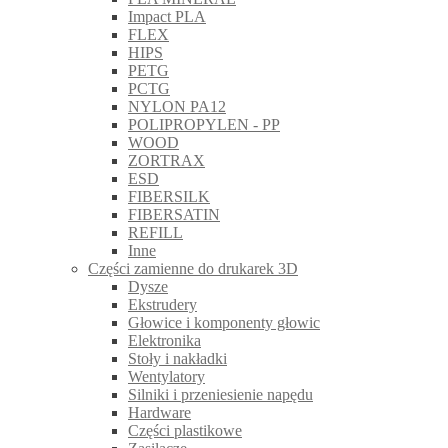
Impact PLA
FLEX
HIPS
PETG
PCTG
NYLON PA12
POLIPROPYLEN - PP
WOOD
ZORTRAX
ESD
FIBERSILK
FIBERSATIN
REFILL
Inne
Części zamienne do drukarek 3D
Dysze
Ekstrudery
Głowice i komponenty głowic
Elektronika
Stoły i nakładki
Wentylatory
Silniki i przeniesienie napędu
Hardware
Części plastikowe