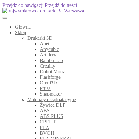
Przejdź do nawigacji
Przejdź do treści
Główna
Sklep
Drukarki 3D
Anet
Anycubic
Artillery
Bambu Lab
Creality
Dobot Mooz
Flashforge
Omni3D
Prusa
Snapmaker
Materiały eksploatacyjne
Żywice DLP
ABS
ABS PLUS
CPEHT
PLA
BVOH
PLA MINERAL