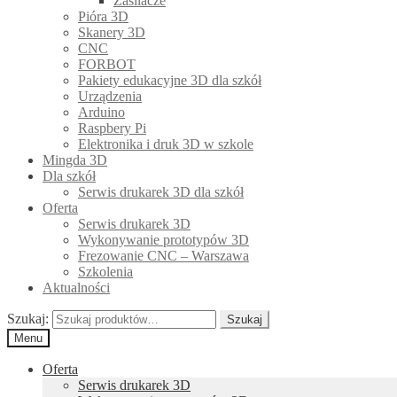
Zasilacze
Pióra 3D
Skanery 3D
CNC
FORBOT
Pakiety edukacyjne 3D dla szkół
Urządzenia
Arduino
Raspbery Pi
Elektronika i druk 3D w szkole
Mingda 3D
Dla szkół
Serwis drukarek 3D dla szkół
Oferta
Serwis drukarek 3D
Wykonywanie prototypów 3D
Frezowanie CNC – Warszawa
Szkolenia
Aktualności
Szukaj:
Szukaj
Menu
Oferta
Serwis drukarek 3D