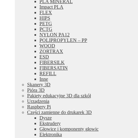
PLA MINERAL
Impact PLA
FLEX
HIPS
PETG
PCTG
NYLON PA12
POLIPROPYLEN – PP
WOOD
ZORTRAX
ESD
FIBERSILK
FIBERSATIN
REFILL
Inne
Skanery 3D
Pióra 3D
Pakiety edukacyjne 3D dla szkół
Urządzenia
Raspbery Pi
Części zamienne do drukarek 3D
Dysze
Ekstrudery
Głowice i komponenty głowic
Elektronika