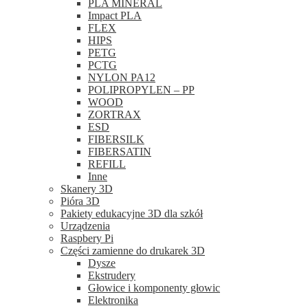
PLA MINERAL
Impact PLA
FLEX
HIPS
PETG
PCTG
NYLON PA12
POLIPROPYLEN – PP
WOOD
ZORTRAX
ESD
FIBERSILK
FIBERSATIN
REFILL
Inne
Skanery 3D
Pióra 3D
Pakiety edukacyjne 3D dla szkół
Urządzenia
Raspbery Pi
Części zamienne do drukarek 3D
Dysze
Ekstrudery
Głowice i komponenty głowic
Elektronika