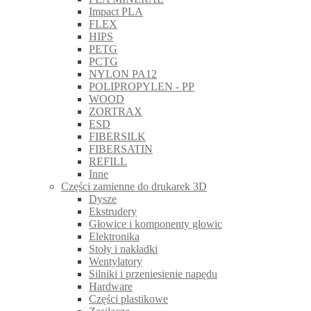
Impact PLA
FLEX
HIPS
PETG
PCTG
NYLON PA12
POLIPROPYLEN - PP
WOOD
ZORTRAX
ESD
FIBERSILK
FIBERSATIN
REFILL
Inne
Części zamienne do drukarek 3D
Dysze
Ekstrudery
Głowice i komponenty głowic
Elektronika
Stoły i nakładki
Wentylatory
Silniki i przeniesienie napędu
Hardware
Części plastikowe