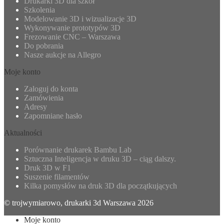
Drukarki 3D dla szkół
Szkolenia
Modelowanie 3D i wizualizacje 3D
Wykonywanie prototypów 3D
Frezowanie CNC – Warszawa
Do pobrania
Nasze aukcje na Allegro
Moje konto
Zaloguj do konta
Zamówienia
Adresy
Zapomniane hasło
Aktualności
Porównanie drukarek Bambu Lab
Sztuczna Inteligencja w druku 3D – ciąg dalszy.
Druk 3D w F1
Suszenie filamentów
Kilka pomysłów na druk 3D dla początkujących
© trojwymiarowo, drukarki 3d Warszawa 2026
Moje konto