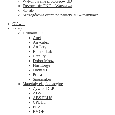
Wykonywanie prototypów 3D
Frezowanie CNC – Warszawa
Szkolenia
Szczegółowa oferta na pakiety 3D – formularz
Główna
Sklep
Drukarki 3D
Anet
Anycubic
Artillery
Bambu Lab
Creality
Dobot Mooz
Flashforge
Omni3D
Prusa
Snapmaker
Materiały eksploatacyjne
Żywice DLP
ABS
ABS PLUS
CPEHT
PLA
BVOH