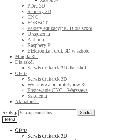
Zasilacze
Pióra 3D
Skanery 3D
CNC
FORBOT
Pakiety edukacyjne 3D dla szkół
Urządzenia
Arduino
Raspbery Pi
Elektronika i druk 3D w szkole
Mingda 3D
Dla szkół
Serwis drukarek 3D dla szkół
Oferta
Serwis drukarek 3D
Wykonywanie prototypów 3D
Frezowanie CNC – Warszawa
Szkolenia
Aktualności
Szukaj:
Szukaj
Menu
Oferta
Serwis drukarek 3D