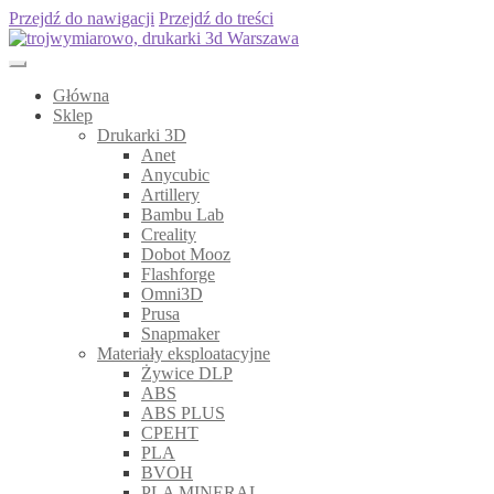
Przejdź do nawigacji
Przejdź do treści
Główna
Sklep
Drukarki 3D
Anet
Anycubic
Artillery
Bambu Lab
Creality
Dobot Mooz
Flashforge
Omni3D
Prusa
Snapmaker
Materiały eksploatacyjne
Żywice DLP
ABS
ABS PLUS
CPEHT
PLA
BVOH
PLA MINERAL