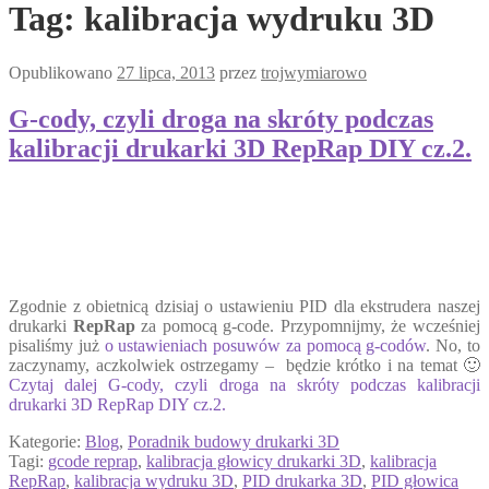
Tag:
kalibracja wydruku 3D
Opublikowano
27 lipca, 2013
przez
trojwymiarowo
G-cody, czyli droga na skróty podczas
kalibracji drukarki 3D RepRap DIY cz.2.
Zgodnie z obietnicą dzisiaj o ustawieniu PID dla ekstrudera naszej
drukarki
RepRap
za pomocą g-code. Przypomnijmy, że wcześniej
pisaliśmy już
o ustawieniach posuwów za pomocą g-codów
. No, to
zaczynamy, aczkolwiek ostrzegamy – będzie krótko i na temat 🙂
Czytaj dalej
G-cody, czyli droga na skróty podczas kalibracji
drukarki 3D RepRap DIY cz.2.
Kategorie:
Blog
,
Poradnik budowy drukarki 3D
Tagi:
gcode reprap
,
kalibracja głowicy drukarki 3D
,
kalibracja
RepRap
,
kalibracja wydruku 3D
,
PID drukarka 3D
,
PID głowica