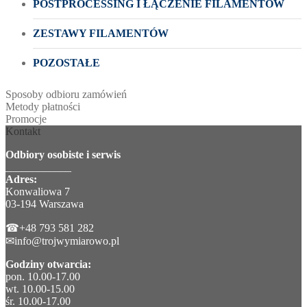
POSTPROCESSING I ŁĄCZENIE FILAMENTÓW
ZESTAWY FILAMENTÓW
POZOSTAŁE
Sposoby odbioru zamówień
Metody płatności
Promocje
Kontakt
Odbiory osobiste i serwis
____________
Adres:
Konwaliowa 7
03-194 Warszawa
☎+48 793 581 282
✉info@trojwymiarowo.pl
Godziny otwarcia:
pon. 10.00-17.00
wt. 10.00-15.00
śr. 10.00-17.00