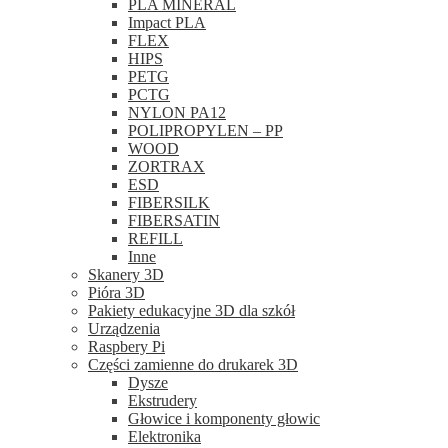
PLA MINERAL
Impact PLA
FLEX
HIPS
PETG
PCTG
NYLON PA12
POLIPROPYLEN – PP
WOOD
ZORTRAX
ESD
FIBERSILK
FIBERSATIN
REFILL
Inne
Skanery 3D
Pióra 3D
Pakiety edukacyjne 3D dla szkół
Urządzenia
Raspbery Pi
Części zamienne do drukarek 3D
Dysze
Ekstrudery
Głowice i komponenty głowic
Elektronika