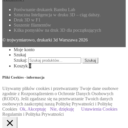
Porównanie drukarek Bambu Lab
Sztuczna Inteligencja w druku 3D – ciąg dalszy.
Druk 3D w F1
Suszenie filamentów
Kilka pomysłów na druk 3D dla początkujących
© trojwymiarowo, drukarki 3d Warszawa 2026
Moje konto
Szukaj
Szukaj:
Szukaj
Koszyk
0
Pliki Cookies - informacja
Używamy plików cookies i przetwarzamy Twoje dane osobowe
zgodnie z Rozporządzeniem o Ochronie Danych Osobowych
(RODO). Jeśli zgadzasz się na przetwarzanie Twoich danych
osobowych zaakceptuj naszą Politykę Prywatności i Politykę
Cookies
Ok, Akceptuję
Nie, dziękuję
Ustawienia Cookies
Regulamin i Polityka Prywatności