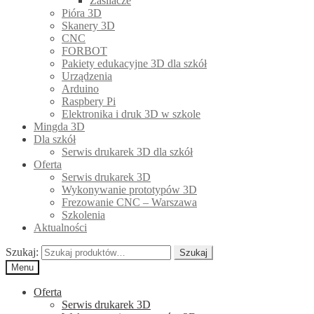
Zasilacze
Pióra 3D
Skanery 3D
CNC
FORBOT
Pakiety edukacyjne 3D dla szkół
Urządzenia
Arduino
Raspbery Pi
Elektronika i druk 3D w szkole
Mingda 3D
Dla szkół
Serwis drukarek 3D dla szkół
Oferta
Serwis drukarek 3D
Wykonywanie prototypów 3D
Frezowanie CNC – Warszawa
Szkolenia
Aktualności
Szukaj:
Szukaj
Menu
Oferta
Serwis drukarek 3D