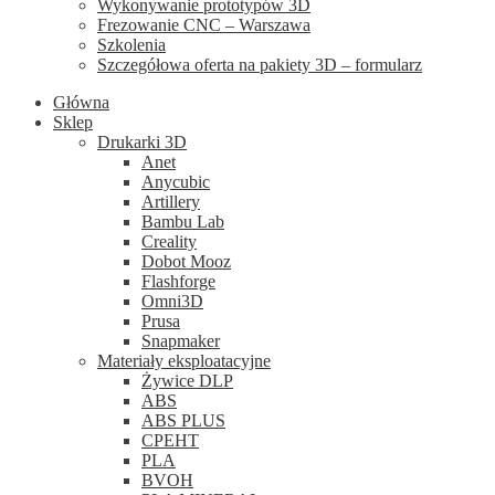
Wykonywanie prototypów 3D
Frezowanie CNC – Warszawa
Szkolenia
Szczegółowa oferta na pakiety 3D – formularz
Główna
Sklep
Drukarki 3D
Anet
Anycubic
Artillery
Bambu Lab
Creality
Dobot Mooz
Flashforge
Omni3D
Prusa
Snapmaker
Materiały eksploatacyjne
Żywice DLP
ABS
ABS PLUS
CPEHT
PLA
BVOH