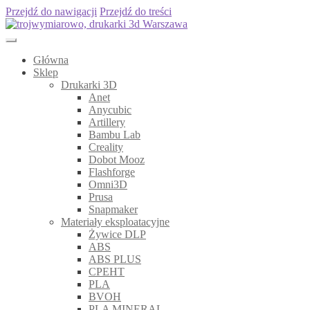
Przejdź do nawigacji
Przejdź do treści
Główna
Sklep
Drukarki 3D
Anet
Anycubic
Artillery
Bambu Lab
Creality
Dobot Mooz
Flashforge
Omni3D
Prusa
Snapmaker
Materiały eksploatacyjne
Żywice DLP
ABS
ABS PLUS
CPEHT
PLA
BVOH
PLA MINERAL