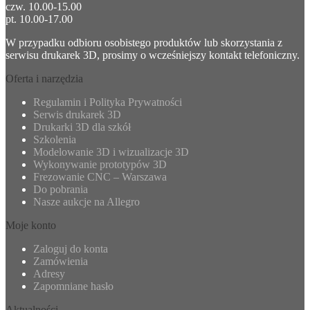
czw. 10.00-15.00
pt. 10.00-17.00
W przypadku odbioru osobistego produktów lub skorzystania z
serwisu drukarek 3D, prosimy o wcześniejszy kontakt telefoniczny.
Oferta i narzędzia
Regulamin i Polityka Prywatności
Serwis drukarek 3D
Drukarki 3D dla szkół
Szkolenia
Modelowanie 3D i wizualizacje 3D
Wykonywanie prototypów 3D
Frezowanie CNC – Warszawa
Do pobrania
Nasze aukcje na Allegro
Moje konto
Zaloguj do konta
Zamówienia
Adresy
Zapomniane hasło
Aktualności