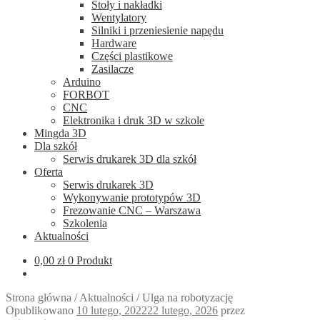
Stoły i nakładki
Wentylatory
Silniki i przeniesienie napędu
Hardware
Części plastikowe
Zasilacze
Arduino
FORBOT
CNC
Elektronika i druk 3D w szkole
Mingda 3D
Dla szkół
Serwis drukarek 3D dla szkół
Oferta
Serwis drukarek 3D
Wykonywanie prototypów 3D
Frezowanie CNC – Warszawa
Szkolenia
Aktualności
0,00
zł
0 Produkt
Strona główna
/
Aktualności
/
Ulga na robotyzację
Opublikowano
10 lutego, 2022
22 lutego, 2026
przez