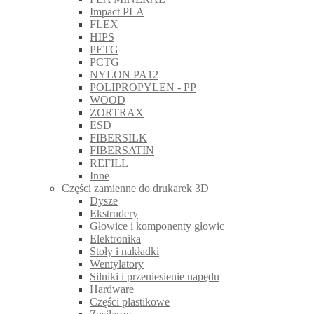
Impact PLA
FLEX
HIPS
PETG
PCTG
NYLON PA12
POLIPROPYLEN - PP
WOOD
ZORTRAX
ESD
FIBERSILK
FIBERSATIN
REFILL
Inne
Części zamienne do drukarek 3D
Dysze
Ekstrudery
Głowice i komponenty głowic
Elektronika
Stoły i nakładki
Wentylatory
Silniki i przeniesienie napędu
Hardware
Części plastikowe