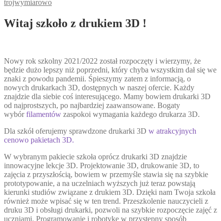
trojwymiarowo
Witaj szkoło z drukiem 3D !
Nowy rok szkolny 2021/2022 został rozpoczęty i wierzymy, że
będzie dużo lepszy niż poprzedni, który chyba wszystkim dał się we
znaki z powodu pandemii. Śpieszymy zatem z informacją, o
nowych drukarkach 3D, dostępnych w naszej ofercie. Każdy
znajdzie dla siebie coś interesującego. Mamy bowiem drukarki 3D
od najprostszych, po najbardziej zaawansowane. Bogaty
wybór
filamentów
zaspokoi wymagania każdego drukarza 3D.
Dla szkół oferujemy sprawdzone drukarki 3D
w atrakcyjnych
cenowo pakietach 3D.
W wybranym pakiecie szkoła oprócz drukarki 3D znajdzie
innowacyjne lekcje 3D. Projektowanie 3D, drukowanie 3D, to
zajęcia z przyszłością, bowiem w przemyśle stawia się na szybkie
prototypowanie, a na uczelniach wyższych już teraz powstają
kierunki studiów związane z drukiem 3D. Dzięki nam Twoja szkoła
również może wpisać się w ten trend. Przeszkolenie nauczycieli z
druku 3D i obsługi drukarki, pozwoli na szybkie rozpoczęcie zajęć z
uczniami. Programowanie i robotykę w przystępny sposób