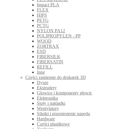
Impact PLA
FLEX
HIPS
PETG
PCTG
NYLON PA12
POLIPROPYLEN - PP
WOOD
ZORTRAX
ESD
FIBERSILK
FIBERSATIN
REFILL
Inne
Części zamienne do drukarek 3D
Dysze
Ekstrudery
Głowice i komponenty głowic
Elektronika
Stoły i nakładki
Wentylatory
Silniki i przeniesienie napędu
Hardware
Części plastikowe