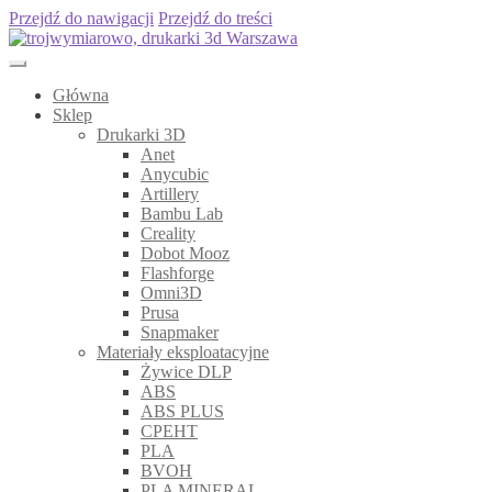
Przejdź do nawigacji
Przejdź do treści
Główna
Sklep
Drukarki 3D
Anet
Anycubic
Artillery
Bambu Lab
Creality
Dobot Mooz
Flashforge
Omni3D
Prusa
Snapmaker
Materiały eksploatacyjne
Żywice DLP
ABS
ABS PLUS
CPEHT
PLA
BVOH
PLA MINERAL