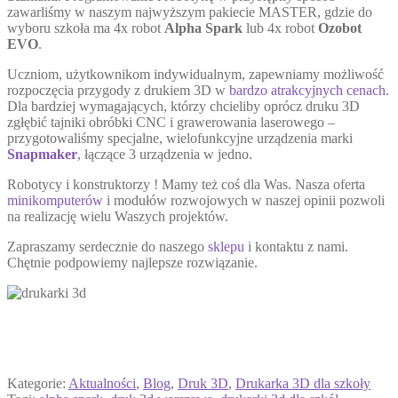
zawarliśmy w naszym najwyższym pakiecie MASTER, gdzie do
wyboru szkoła ma 4x robot
Alpha Spark
lub 4x robot
Ozobot
EVO
.
Uczniom, użytkownikom indywidualnym, zapewniamy możliwość
rozpoczęcia przygody z drukiem 3D w
bardzo atrakcyjnych cenach
.
Dla bardziej wymagających, którzy chcieliby oprócz druku 3D
zgłębić tajniki obróbki CNC i grawerowania laserowego –
przygotowaliśmy specjalne, wielofunkcyjne urządzenia marki
Snapmaker
, łączące 3 urządzenia w jedno.
Robotycy i konstruktorzy ! Mamy też coś dla Was. Nasza oferta
minikomputerów
i modułów rozwojowych w naszej opinii pozwoli
na realizację wielu Waszych projektów.
Zapraszamy serdecznie do naszego
sklepu
i kontaktu z nami.
Chętnie podpowiemy najlepsze rozwiązanie.
Kategorie:
Aktualności
,
Blog
,
Druk 3D
,
Drukarka 3D dla szkoły