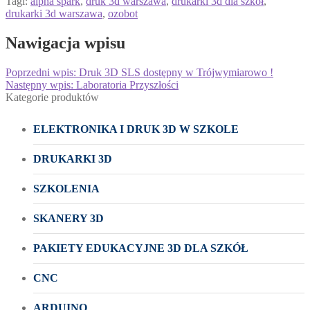
Tagi:
alpha spark
,
druk 3d warszawa
,
drukarki 3d dla szkół
,
drukarki 3d warszawa
,
ozobot
Nawigacja wpisu
Poprzedni wpis:
Druk 3D SLS dostępny w Trójwymiarowo !
Następny wpis:
Laboratoria Przyszłości
Kategorie produktów
ELEKTRONIKA I DRUK 3D W SZKOLE
DRUKARKI 3D
SZKOLENIA
SKANERY 3D
PAKIETY EDUKACYJNE 3D DLA SZKÓŁ
CNC
ARDUINO