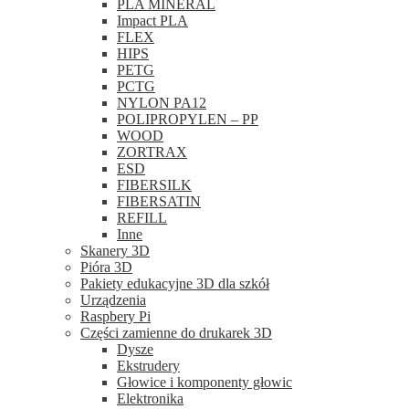
PLA MINERAL
Impact PLA
FLEX
HIPS
PETG
PCTG
NYLON PA12
POLIPROPYLEN – PP
WOOD
ZORTRAX
ESD
FIBERSILK
FIBERSATIN
REFILL
Inne
Skanery 3D
Pióra 3D
Pakiety edukacyjne 3D dla szkół
Urządzenia
Raspbery Pi
Części zamienne do drukarek 3D
Dysze
Ekstrudery
Głowice i komponenty głowic
Elektronika