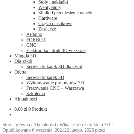
Stoły i nakładki
Wentylatory
Silniki i przeniesienie napędu
Hardware
Części plastikowe
Zasilacze
Arduino
FORBOT
CNC
Elektronika i druk 3D w szkole
Mingda 3D
Dla szkół
Serwis drukarek 3D dla szkół
Oferta
Serwis drukarek 3D
Wykonywanie prototypów 3D
Frezowanie CNC – Warszawa
Szkolenia
Aktualności
0,00
zł
0 Produkt
Strona główna
/
Aktualności
/
Witaj szkoło z drukiem 3D !
Opublikowano
6 września, 2021
22 lutego, 2026
przez