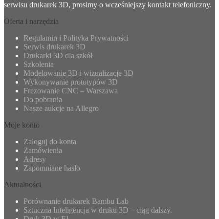
serwisu drukarek 3D, prosimy o wcześniejszy kontakt telefoniczny.
Oferta i narzędzia
Regulamin i Polityka Prywatności
Serwis drukarek 3D
Drukarki 3D dla szkół
Szkolenia
Modelowanie 3D i wizualizacje 3D
Wykonywanie prototypów 3D
Frezowanie CNC – Warszawa
Do pobrania
Nasze aukcje na Allegro
Moje konto
Zaloguj do konta
Zamówienia
Adresy
Zapomniane hasło
Aktualności
Porównanie drukarek Bambu Lab
Sztuczna Inteligencja w druku 3D – ciąg dalszy.
Druk 3D w F1