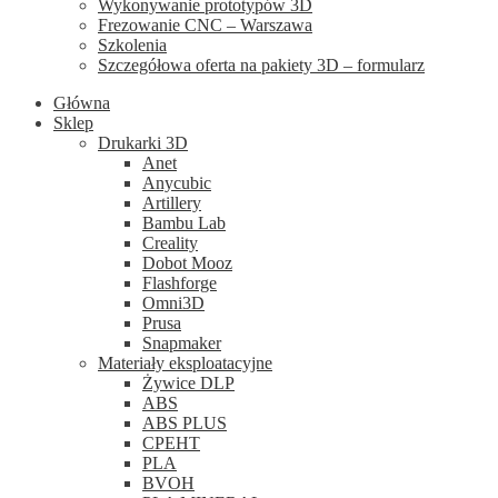
Wykonywanie prototypów 3D
Frezowanie CNC – Warszawa
Szkolenia
Szczegółowa oferta na pakiety 3D – formularz
Główna
Sklep
Drukarki 3D
Anet
Anycubic
Artillery
Bambu Lab
Creality
Dobot Mooz
Flashforge
Omni3D
Prusa
Snapmaker
Materiały eksploatacyjne
Żywice DLP
ABS
ABS PLUS
CPEHT
PLA
BVOH