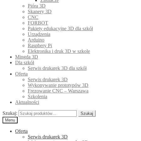
Zasilacze
Pióra 3D
Skanery 3D
CNC
FORBOT
Pakiety edukacyjne 3D dla szkół
Urządzenia
Arduino
Raspbery Pi
Elektronika i druk 3D w szkole
Mingda 3D
Dla szkół
Serwis drukarek 3D dla szkół
Oferta
Serwis drukarek 3D
Wykonywanie prototypów 3D
Frezowanie CNC – Warszawa
Szkolenia
Aktualności
Szukaj:
Szukaj
Menu
Oferta
Serwis drukarek 3D