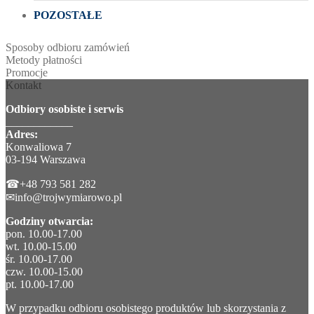
POZOSTAŁE
Sposoby odbioru zamówień
Metody płatności
Promocje
Kontakt
Odbiory osobiste i serwis
____________
Adres:
Konwaliowa 7
03-194 Warszawa
☎+48 793 581 282
✉info@trojwymiarowo.pl
Godziny otwarcia:
pon. 10.00-17.00
wt. 10.00-15.00
śr. 10.00-17.00
czw. 10.00-15.00
pt. 10.00-17.00
W przypadku odbioru osobistego produktów lub skorzystania z