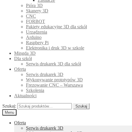
Zasilacze
Pióra 3D
Skanery 3D
CNC
FORBOT
Pakiety edukacyjne 3D dla szkół
Urządzenia
Arduino
Raspbery Pi
Elektronika i druk 3D w szkole
Mingda 3D
Dla szkół
Serwis drukarek 3D dla szkół
Oferta
Serwis drukarek 3D
Wykonywanie prototypów 3D
Frezowanie CNC – Warszawa
Szkolenia
Aktualności
Szukaj:
Szukaj
Menu
Oferta
Serwis drukarek 3D