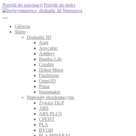
Przejdź do nawigacji
Przejdź do treści
Główna
Sklep
Drukarki 3D
Anet
Anycubic
Artillery
Bambu Lab
Creality
Dobot Mooz
Flashforge
Omni3D
Prusa
Snapmaker
Materiały eksploatacyjne
Żywice DLP
ABS
ABS PLUS
CPEHT
PLA
BVOH
PLA MINERAL