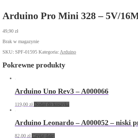
Arduino Pro Mini 328 – 5V/16
49,90
zł
Brak w magazynie
SKU:
SPF-01595
Kategoria:
Arduino
Pokrewne produkty
Arduino Uno Rev3 – A000066
119,00
zł
Dodaj do koszyka
Arduino Leonardo – A000052 – niski pro
82,00
zł
Czytaj dalej