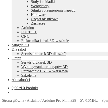
Stoły i nakładki
Wentylatory
Silniki i przeniesienie napędu
Hardware
Części plastikowe
Zasilacze
Arduino
FORBOT
CNC
Elektronika i druk 3D w szkole
Mingda 3D
Dla szkół
Serwis drukarek 3D dla szkół
Oferta
Serwis drukarek 3D
Wykonywanie prototypów 3D
Frezowanie CNC – Warszawa
Szkolenia
Aktualności
0,00
zł
0 Produkt
Strona główna
/
Arduino
/
Arduino Pro Mini 328 – 5V/16MHz – Sp