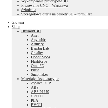
Wykonywanie prototypów 3D
Frezowanie CNC – Warszawa
Szkolenia
Szczegółowa oferta na pakiety 3D – formularz
Główna
Sklep
Drukarki 3D
Anet
Anycubic
Artillery
Bambu Lab
Creality
Dobot Mooz
Flashforge
Omni3D
Prusa
Snapmaker
Materiały eksploatacyjne
Żywice DLP
ABS
ABS PLUS
CPEHT
PLA
BVOH