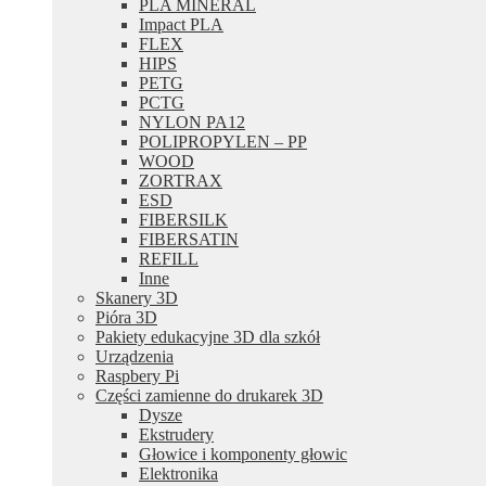
PLA MINERAL
Impact PLA
FLEX
HIPS
PETG
PCTG
NYLON PA12
POLIPROPYLEN – PP
WOOD
ZORTRAX
ESD
FIBERSILK
FIBERSATIN
REFILL
Inne
Skanery 3D
Pióra 3D
Pakiety edukacyjne 3D dla szkół
Urządzenia
Raspbery Pi
Części zamienne do drukarek 3D
Dysze
Ekstrudery
Głowice i komponenty głowic
Elektronika