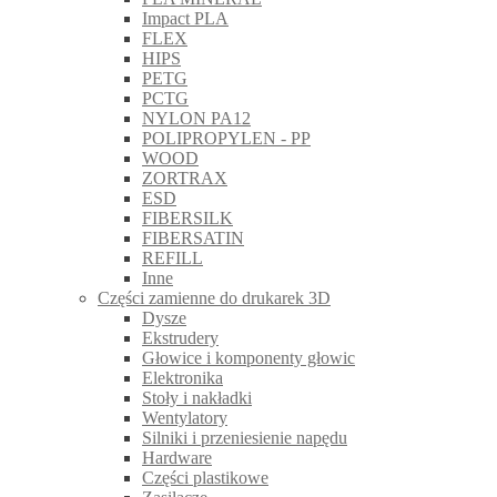
Impact PLA
FLEX
HIPS
PETG
PCTG
NYLON PA12
POLIPROPYLEN - PP
WOOD
ZORTRAX
ESD
FIBERSILK
FIBERSATIN
REFILL
Inne
Części zamienne do drukarek 3D
Dysze
Ekstrudery
Głowice i komponenty głowic
Elektronika
Stoły i nakładki
Wentylatory
Silniki i przeniesienie napędu
Hardware
Części plastikowe