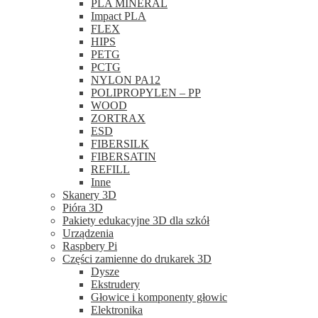
PLA MINERAL
Impact PLA
FLEX
HIPS
PETG
PCTG
NYLON PA12
POLIPROPYLEN – PP
WOOD
ZORTRAX
ESD
FIBERSILK
FIBERSATIN
REFILL
Inne
Skanery 3D
Pióra 3D
Pakiety edukacyjne 3D dla szkół
Urządzenia
Raspbery Pi
Części zamienne do drukarek 3D
Dysze
Ekstrudery
Głowice i komponenty głowic
Elektronika