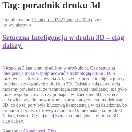
Tag:
poradnik druku 3d
Opublikowano
17 lutego, 2026
22 lutego, 2026
przez
trojwymiarowo
Sztuczna Inteligencja w druku 3D – ciąg
dalszy.
Niespełna 3 lata temu, pisaliśmy w artykule pt.
Czy sztuczna
inteligencja może współpracować z technologią druku 3D
, o
możliwościach zastosowania A.I., czyli sztucznej inteligencji przy
projektach związanych z drukiem 3D. Dzisiaj z całą pewnością
możemy powiedzieć, że technologia sztucznej inteligencji nie tylko
może współpracować, czy pomagać w dziedzinie 3D, a wręcz
całkowicie wyeliminować konieczność tradycyjnego modelowania
3D, co do tej pory było kluczową kompetencją w tej dziedzinie, bo
drukarka 3D, bez cyfrowego modelu 3D, nie miała jako produkt
żadnego sensu.
Czytaj dalej
Sztuczna Inteligencja w druku 3D –
ciąg dalszy.
Kategorie:
Aktualności
,
Blog