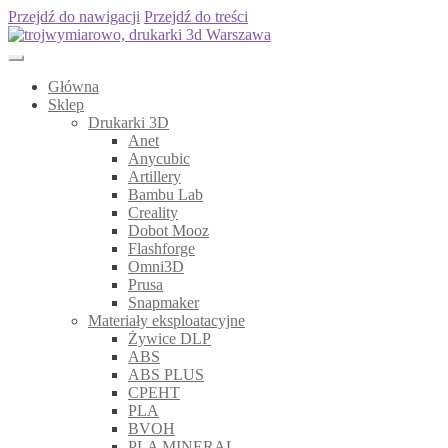
Przejdź do nawigacji
Przejdź do treści
Główna
Sklep
Drukarki 3D
Anet
Anycubic
Artillery
Bambu Lab
Creality
Dobot Mooz
Flashforge
Omni3D
Prusa
Snapmaker
Materiały eksploatacyjne
Żywice DLP
ABS
ABS PLUS
CPEHT
PLA
BVOH
PLA MINERAL