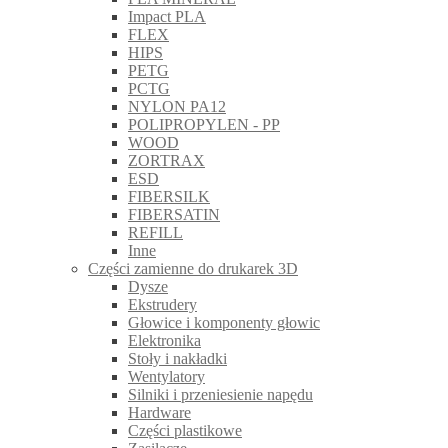
Impact PLA
FLEX
HIPS
PETG
PCTG
NYLON PA12
POLIPROPYLEN - PP
WOOD
ZORTRAX
ESD
FIBERSILK
FIBERSATIN
REFILL
Inne
Części zamienne do drukarek 3D
Dysze
Ekstrudery
Głowice i komponenty głowic
Elektronika
Stoły i nakładki
Wentylatory
Silniki i przeniesienie napędu
Hardware
Części plastikowe