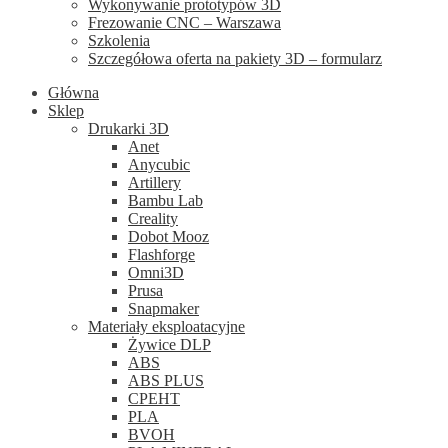
Wykonywanie prototypów 3D
Frezowanie CNC – Warszawa
Szkolenia
Szczegółowa oferta na pakiety 3D – formularz
Główna
Sklep
Drukarki 3D
Anet
Anycubic
Artillery
Bambu Lab
Creality
Dobot Mooz
Flashforge
Omni3D
Prusa
Snapmaker
Materiały eksploatacyjne
Żywice DLP
ABS
ABS PLUS
CPEHT
PLA
BVOH