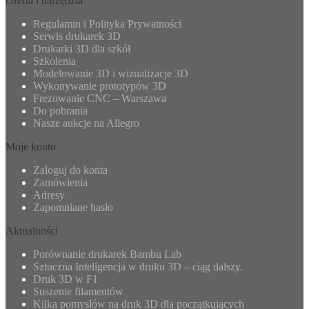
Oferta i narzędzia
Regulamin i Polityka Prywatności
Serwis drukarek 3D
Drukarki 3D dla szkół
Szkolenia
Modelowanie 3D i wizualizacje 3D
Wykonywanie prototypów 3D
Frezowanie CNC – Warszawa
Do pobrania
Nasze aukcje na Allegro
Moje konto
Zaloguj do konta
Zamówienia
Adresy
Zapomniane hasło
Aktualności
Porównanie drukarek Bambu Lab
Sztuczna Inteligencja w druku 3D – ciąg dalszy.
Druk 3D w F1
Suszenie filamentów
Kilka pomysłów na druk 3D dla początkujących