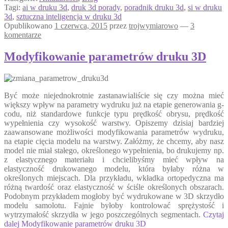
Tagi:
ai w druku 3d
,
druk 3d porady
,
poradnik druku 3d
,
si w druku
3d
,
sztuczna inteligencja w druku 3d
Opublikowano
1 czerwca, 2015
przez
trojwymiarowo
—
3
komentarze
Modyfikowanie parametrów druku 3D
Być może niejednokrotnie zastanawialiście się czy można mieć
większy wpływ na parametry wydruku już na etapie generowania g-
codu, niż standardowe funkcje typu prędkość obrysu, prędkość
wypełnienia czy wysokość warstwy. Opiszemy dzisiaj bardziej
zaawansowane możliwości modyfikowania parametrów wydruku,
na etapie cięcia modelu na warstwy. Załóżmy, że chcemy, aby nasz
model nie miał stałego, określonego wypełnienia, bo drukujemy np.
z elastycznego materiału i chcielibyśmy mieć wpływ na
elastyczność drukowanego modelu, która byłaby różna w
określonych miejscach. Dla przykładu, wkładka ortopedyczna ma
różną twardość oraz elastyczność w ściśle określonych obszarach.
Podobnym przykładem mogłoby być wydrukowane w 3D skrzydło
modelu samolotu. Fajnie byłoby kontrolować sprężystość i
wytrzymałość skrzydła w jego poszczególnych segmentach.
Czytaj
dalej
Modyfikowanie parametrów druku 3D