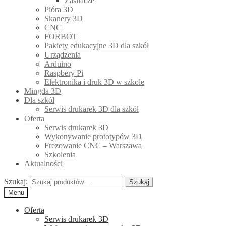
Zasilacze
Pióra 3D
Skanery 3D
CNC
FORBOT
Pakiety edukacyjne 3D dla szkół
Urządzenia
Arduino
Raspbery Pi
Elektronika i druk 3D w szkole
Mingda 3D
Dla szkół
Serwis drukarek 3D dla szkół
Oferta
Serwis drukarek 3D
Wykonywanie prototypów 3D
Frezowanie CNC – Warszawa
Szkolenia
Aktualności
Szukaj:
Szukaj
Menu
Oferta
Serwis drukarek 3D