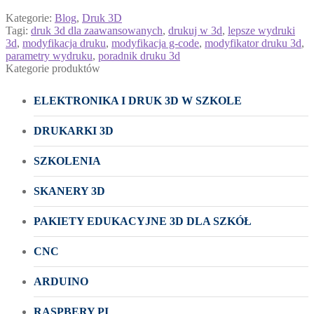
Kategorie:
Blog
,
Druk 3D
Tagi:
druk 3d dla zaawansowanych
,
drukuj w 3d
,
lepsze wydruki
3d
,
modyfikacja druku
,
modyfikacja g-code
,
modyfikator druku 3d
,
parametry wydruku
,
poradnik druku 3d
Kategorie produktów
ELEKTRONIKA I DRUK 3D W SZKOLE
DRUKARKI 3D
SZKOLENIA
SKANERY 3D
PAKIETY EDUKACYJNE 3D DLA SZKÓŁ
CNC
ARDUINO
RASPBERY PI