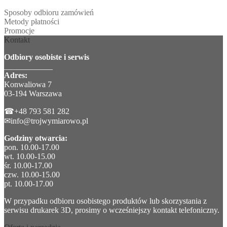
Sposoby odbioru zamówień
Metody płatności
Promocje
Kontakt
Odbiory osobiste i serwis
____________
Adres:
Konwaliowa 7
03-194 Warszawa
☎+48 793 581 282
✉info@trojwymiarowo.pl
Godziny otwarcia:
pon. 10.00-17.00
wt. 10.00-15.00
śr. 10.00-17.00
czw. 10.00-15.00
pt. 10.00-17.00
W przypadku odbioru osobistego produktów lub skorzystania z
serwisu drukarek 3D, prosimy o wcześniejszy kontakt telefoniczny.