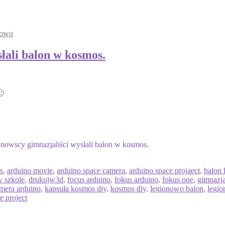
rowo
łali balon w kosmos.
🙂
nowscy gimnazjaliści wysłali balon w kosmos.
s
,
arduino movie
,
arduino space camera
,
arduino space projaect
,
balon 
w szkole
,
drukujw3d
,
focus arduino
,
fokus arduino
,
fokus one
,
gimnazja
mera arduino
,
kapsuła kosmos diy
,
kosmos diy
,
legionowo balon
,
legi
e project