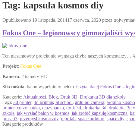
Tag:
kapsuła kosmos diy
Opublikowano
19 listopada, 2014
17 czerwca, 2020
przez
trojwymia
Fokus One – legionowscy gimnazjaliści wys
Ten niesamowity projekt nie wymaga chyba naszych komentarzy… 
Projekt
:
Fokus One
Kamera
: 2 kamery HD
Siła nośnia
: balon wypełniony helem.
Czytaj dalej
Fokus One – legio
Kategorie:
Aktualności
,
Blog
,
Druk 3D
,
Drukarka 3D dla szkoły
Tagi:
3d printer
,
3d printing at school
,
arduino camera
,
arduino kosmo
printer
,
crazy nauka
,
crazynauka
,
druk 3d
,
drukarka 3d
,
drukarka 3d 
szkole
,
jak wysłać balon w kosmos
,
jak zrobić kapsułę kosmiczną
,
ka
prusa i3
,
przemysł kosmiczny
,
reprifab
,
space arduino
,
space diy
,
spac
Kategorie produktów