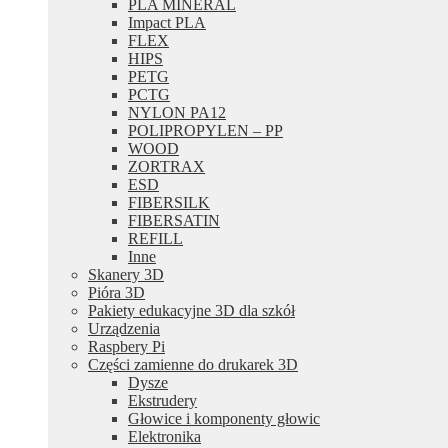
PLA MINERAL
Impact PLA
FLEX
HIPS
PETG
PCTG
NYLON PA12
POLIPROPYLEN – PP
WOOD
ZORTRAX
ESD
FIBERSILK
FIBERSATIN
REFILL
Inne
Skanery 3D
Pióra 3D
Pakiety edukacyjne 3D dla szkół
Urządzenia
Raspbery Pi
Części zamienne do drukarek 3D
Dysze
Ekstrudery
Głowice i komponenty głowic
Elektronika