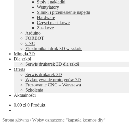
Stoły i nakładki
Wentylatory
Silniki i przeniesienie napędu
Hardware
Części plastikowe
Zasilacze
Arduino
FORBOT
CNC
Elektronika i druk 3D w szkole
Mingda 3D
Dla szkół
Serwis drukarek 3D dla szkół
Oferta
Serwis drukarek 3D
Wykonywanie prototypów 3D
Frezowanie CNC – Warszawa
Szkolenia
Aktualności
0,00
zł
0 Produkt
Strona główna
/
Wpisy oznaczone “kapsuła kosmos diy”