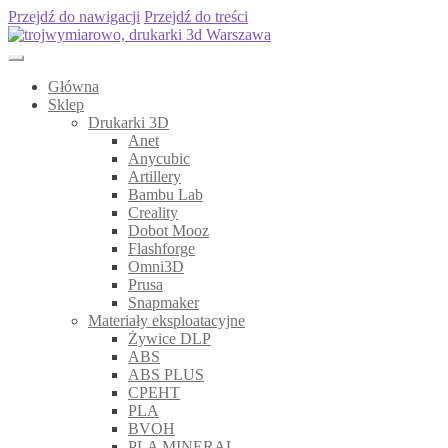
Przejdź do nawigacji
Przejdź do treści
Główna
Sklep
Drukarki 3D
Anet
Anycubic
Artillery
Bambu Lab
Creality
Dobot Mooz
Flashforge
Omni3D
Prusa
Snapmaker
Materiały eksploatacyjne
Żywice DLP
ABS
ABS PLUS
CPEHT
PLA
BVOH
PLA MINERAL