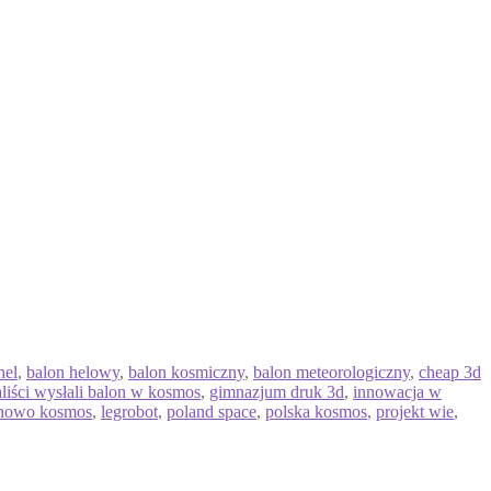
hel
,
balon helowy
,
balon kosmiczny
,
balon meteorologiczny
,
cheap 3d
liści wysłali balon w kosmos
,
gimnazjum druk 3d
,
innowacja w
onowo kosmos
,
legrobot
,
poland space
,
polska kosmos
,
projekt wie
,