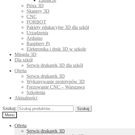
Zasilacze
Pióra 3D
Skanery 3D
CNC
FORBOT
Pakiety edukacyjne 3D dla szkół
Urządzenia
Arduino
Raspbery Pi
Elektronika i druk 3D w szkole
Mingda 3D
Dla szkół
Serwis drukarek 3D dla szkół
Oferta
Serwis drukarek 3D
Wykonywanie prototypów 3D
Frezowanie CNC – Warszawa
Szkolenia
Aktualności
Szukaj:
Szukaj
Menu
Oferta
Serwis drukarek 3D