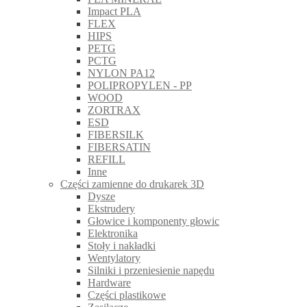
Impact PLA
FLEX
HIPS
PETG
PCTG
NYLON PA12
POLIPROPYLEN - PP
WOOD
ZORTRAX
ESD
FIBERSILK
FIBERSATIN
REFILL
Inne
Części zamienne do drukarek 3D
Dysze
Ekstrudery
Głowice i komponenty głowic
Elektronika
Stoły i nakładki
Wentylatory
Silniki i przeniesienie napędu
Hardware
Części plastikowe