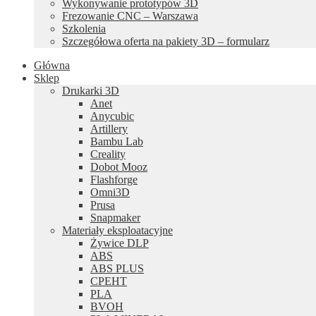
Wykonywanie prototypów 3D
Frezowanie CNC – Warszawa
Szkolenia
Szczegółowa oferta na pakiety 3D – formularz
Główna
Sklep
Drukarki 3D
Anet
Anycubic
Artillery
Bambu Lab
Creality
Dobot Mooz
Flashforge
Omni3D
Prusa
Snapmaker
Materiały eksploatacyjne
Żywice DLP
ABS
ABS PLUS
CPEHT
PLA
BVOH