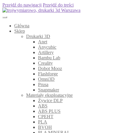
Przejdź do nawigacji
Przejdź do treści
Główna
Sklep
Drukarki 3D
Anet
Anycubic
Artillery
Bambu Lab
Creality
Dobot Mooz
Flashforge
Omni3D
Prusa
Snapmaker
Materiały eksploatacyjne
Żywice DLP
ABS
ABS PLUS
CPEHT
PLA
BVOH
PLA MINERAL