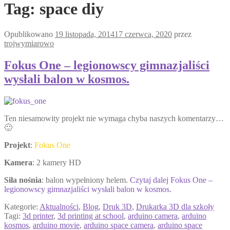
Tag:
space diy
Opublikowano
19 listopada, 2014
17 czerwca, 2020
przez
trojwymiarowo
Fokus One – legionowscy gimnazjaliści
wysłali balon w kosmos.
Ten niesamowity projekt nie wymaga chyba naszych komentarzy…
🙂
Projekt
:
Fokus One
Kamera
: 2 kamery HD
Siła nośnia
: balon wypełniony helem.
Czytaj dalej
Fokus One –
legionowscy gimnazjaliści wysłali balon w kosmos.
Kategorie:
Aktualności
,
Blog
,
Druk 3D
,
Drukarka 3D dla szkoły
Tagi:
3d printer
,
3d printing at school
,
arduino camera
,
arduino
kosmos
,
arduino movie
,
arduino space camera
,
arduino space