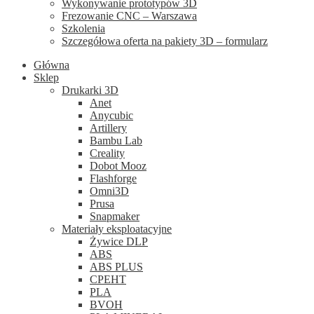
Wykonywanie prototypów 3D
Frezowanie CNC – Warszawa
Szkolenia
Szczegółowa oferta na pakiety 3D – formularz
Główna
Sklep
Drukarki 3D
Anet
Anycubic
Artillery
Bambu Lab
Creality
Dobot Mooz
Flashforge
Omni3D
Prusa
Snapmaker
Materiały eksploatacyjne
Żywice DLP
ABS
ABS PLUS
CPEHT
PLA
BVOH