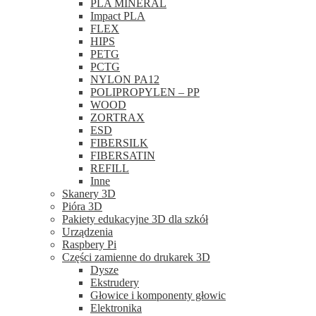
PLA MINERAL
Impact PLA
FLEX
HIPS
PETG
PCTG
NYLON PA12
POLIPROPYLEN – PP
WOOD
ZORTRAX
ESD
FIBERSILK
FIBERSATIN
REFILL
Inne
Skanery 3D
Pióra 3D
Pakiety edukacyjne 3D dla szkół
Urządzenia
Raspbery Pi
Części zamienne do drukarek 3D
Dysze
Ekstrudery
Głowice i komponenty głowic
Elektronika