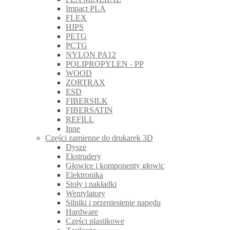
Impact PLA
FLEX
HIPS
PETG
PCTG
NYLON PA12
POLIPROPYLEN - PP
WOOD
ZORTRAX
ESD
FIBERSILK
FIBERSATIN
REFILL
Inne
Części zamienne do drukarek 3D
Dysze
Ekstrudery
Głowice i komponenty głowic
Elektronika
Stoły i nakładki
Wentylatory
Silniki i przeniesienie napędu
Hardware
Części plastikowe