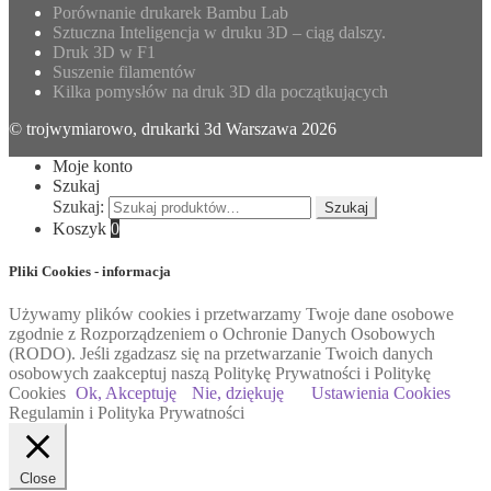
Porównanie drukarek Bambu Lab
Sztuczna Inteligencja w druku 3D – ciąg dalszy.
Druk 3D w F1
Suszenie filamentów
Kilka pomysłów na druk 3D dla początkujących
© trojwymiarowo, drukarki 3d Warszawa 2026
Moje konto
Szukaj
Szukaj:
Szukaj
Koszyk
0
Pliki Cookies - informacja
Używamy plików cookies i przetwarzamy Twoje dane osobowe
zgodnie z Rozporządzeniem o Ochronie Danych Osobowych
(RODO). Jeśli zgadzasz się na przetwarzanie Twoich danych
osobowych zaakceptuj naszą Politykę Prywatności i Politykę
Cookies
Ok, Akceptuję
Nie, dziękuję
Ustawienia Cookies
Regulamin i Polityka Prywatności
Close