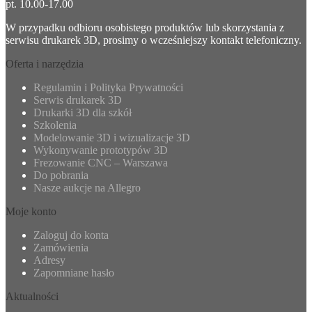
pt. 10.00-17.00
W przypadku odbioru osobistego produktów lub skorzystania z
serwisu drukarek 3D, prosimy o wcześniejszy kontakt telefoniczny.
Oferta i narzędzia
Regulamin i Polityka Prywatności
Serwis drukarek 3D
Drukarki 3D dla szkół
Szkolenia
Modelowanie 3D i wizualizacje 3D
Wykonywanie prototypów 3D
Frezowanie CNC – Warszawa
Do pobrania
Nasze aukcje na Allegro
Moje konto
Zaloguj do konta
Zamówienia
Adresy
Zapomniane hasło
Aktualności