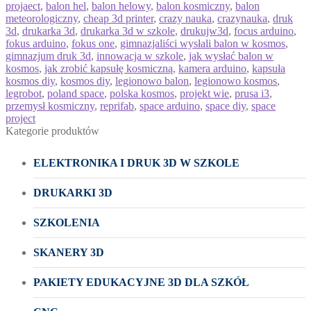
projaect
,
balon hel
,
balon helowy
,
balon kosmiczny
,
balon
meteorologiczny
,
cheap 3d printer
,
crazy nauka
,
crazynauka
,
druk
3d
,
drukarka 3d
,
drukarka 3d w szkole
,
drukujw3d
,
focus arduino
,
fokus arduino
,
fokus one
,
gimnazjaliści wysłali balon w kosmos
,
gimnazjum druk 3d
,
innowacja w szkole
,
jak wysłać balon w
kosmos
,
jak zrobić kapsułę kosmiczną
,
kamera arduino
,
kapsuła
kosmos diy
,
kosmos diy
,
legionowo balon
,
legionowo kosmos
,
legrobot
,
poland space
,
polska kosmos
,
projekt wie
,
prusa i3
,
przemysł kosmiczny
,
reprifab
,
space arduino
,
space diy
,
space
project
Kategorie produktów
ELEKTRONIKA I DRUK 3D W SZKOLE
DRUKARKI 3D
SZKOLENIA
SKANERY 3D
PAKIETY EDUKACYJNE 3D DLA SZKÓŁ