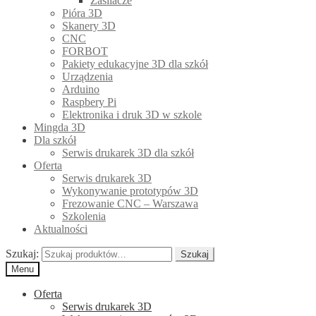
Zasilacze
Pióra 3D
Skanery 3D
CNC
FORBOT
Pakiety edukacyjne 3D dla szkół
Urządzenia
Arduino
Raspbery Pi
Elektronika i druk 3D w szkole
Mingda 3D
Dla szkół
Serwis drukarek 3D dla szkół
Oferta
Serwis drukarek 3D
Wykonywanie prototypów 3D
Frezowanie CNC – Warszawa
Szkolenia
Aktualności
Szukaj:
Szukaj
Menu
Oferta
Serwis drukarek 3D