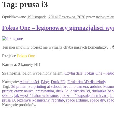
Tag:
prusa i3
Opublikowano
19 listopada, 2014
17 czerwca, 2020
przez
trojwymia
Fokus One – legionowscy gimnazjaliści wys
Ten niesamowity projekt nie wymaga chyba naszych komentarzy… 
Projekt
:
Fokus One
Kamera
: 2 kamery HD
Siła nośnia
: balon wypełniony helem.
Czytaj dalej
Fokus One – legio
Kategorie:
Aktualności
,
Blog
,
Druk 3D
,
Drukarka 3D dla szkoły
Tagi:
3d printer
,
3d printing at school
,
arduino camera
,
arduino kosmo
printer
,
crazy nauka
,
crazynauka
,
druk 3d
,
drukarka 3d
,
drukarka 3d 
szkole
,
jak wysłać balon w kosmos
,
jak zrobić kapsułę kosmiczną
,
ka
prusa i3
,
przemysł kosmiczny
,
reprifab
,
space arduino
,
space diy
,
spac
Kategorie produktów