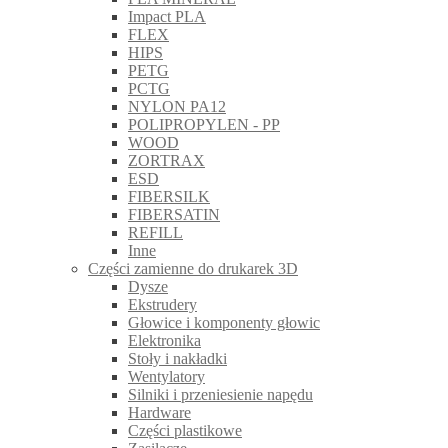
Impact PLA
FLEX
HIPS
PETG
PCTG
NYLON PA12
POLIPROPYLEN - PP
WOOD
ZORTRAX
ESD
FIBERSILK
FIBERSATIN
REFILL
Inne
Części zamienne do drukarek 3D
Dysze
Ekstrudery
Głowice i komponenty głowic
Elektronika
Stoły i nakładki
Wentylatory
Silniki i przeniesienie napędu
Hardware
Części plastikowe