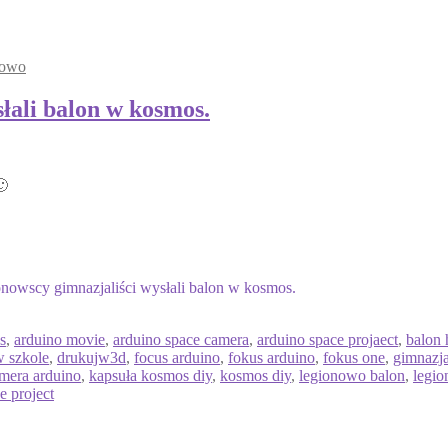
rowo
łali balon w kosmos.
🙂
nowscy gimnazjaliści wysłali balon w kosmos.
s
,
arduino movie
,
arduino space camera
,
arduino space projaect
,
balon 
w szkole
,
drukujw3d
,
focus arduino
,
fokus arduino
,
fokus one
,
gimnazja
mera arduino
,
kapsuła kosmos diy
,
kosmos diy
,
legionowo balon
,
legi
e project