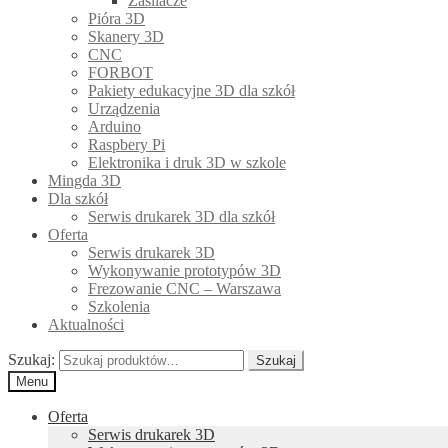
Zasilacze
Pióra 3D
Skanery 3D
CNC
FORBOT
Pakiety edukacyjne 3D dla szkół
Urządzenia
Arduino
Raspbery Pi
Elektronika i druk 3D w szkole
Mingda 3D
Dla szkół
Serwis drukarek 3D dla szkół
Oferta
Serwis drukarek 3D
Wykonywanie prototypów 3D
Frezowanie CNC – Warszawa
Szkolenia
Aktualności
Szukaj:
Szukaj
Menu
Oferta
Serwis drukarek 3D