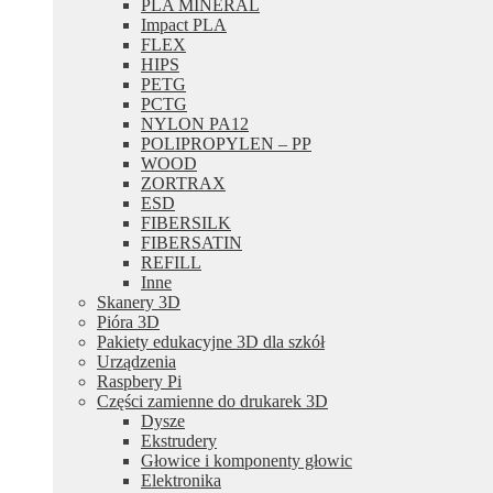
PLA MINERAL
Impact PLA
FLEX
HIPS
PETG
PCTG
NYLON PA12
POLIPROPYLEN – PP
WOOD
ZORTRAX
ESD
FIBERSILK
FIBERSATIN
REFILL
Inne
Skanery 3D
Pióra 3D
Pakiety edukacyjne 3D dla szkół
Urządzenia
Raspbery Pi
Części zamienne do drukarek 3D
Dysze
Ekstrudery
Głowice i komponenty głowic
Elektronika