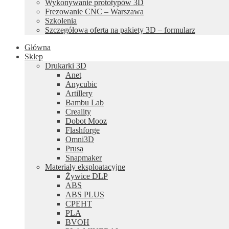
Wykonywanie prototypów 3D
Frezowanie CNC – Warszawa
Szkolenia
Szczegółowa oferta na pakiety 3D – formularz
Główna
Sklep
Drukarki 3D
Anet
Anycubic
Artillery
Bambu Lab
Creality
Dobot Mooz
Flashforge
Omni3D
Prusa
Snapmaker
Materiały eksploatacyjne
Żywice DLP
ABS
ABS PLUS
CPEHT
PLA
BVOH