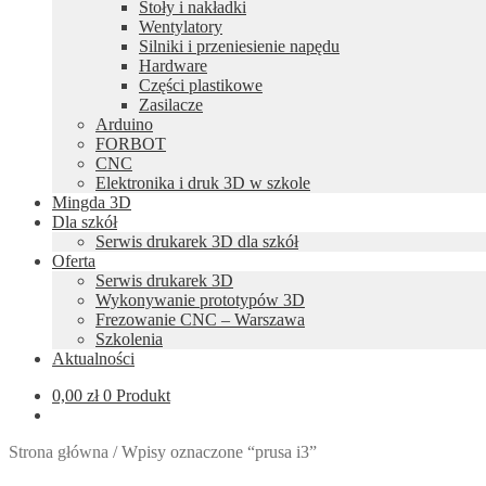
Stoły i nakładki
Wentylatory
Silniki i przeniesienie napędu
Hardware
Części plastikowe
Zasilacze
Arduino
FORBOT
CNC
Elektronika i druk 3D w szkole
Mingda 3D
Dla szkół
Serwis drukarek 3D dla szkół
Oferta
Serwis drukarek 3D
Wykonywanie prototypów 3D
Frezowanie CNC – Warszawa
Szkolenia
Aktualności
0,00
zł
0 Produkt
Strona główna
/
Wpisy oznaczone “prusa i3”