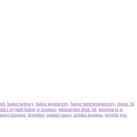
hel
,
balon helowy
,
balon kosmiczny
,
balon meteorologiczny
,
cheap 3d
liści wysłali balon w kosmos
,
gimnazjum druk 3d
,
innowacja w
onowo kosmos
,
legrobot
,
poland space
,
polska kosmos
,
projekt wie
,