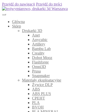
Przejdź do nawigacji
Przejdź do treści
Główna
Sklep
Drukarki 3D
Anet
Anycubic
Artillery
Bambu Lab
Creality
Dobot Mooz
Flashforge
Omni3D
Prusa
Snapmaker
Materiały eksploatacyjne
Żywice DLP
ABS
ABS PLUS
CPEHT
PLA
BVOH
PLA MINERAL